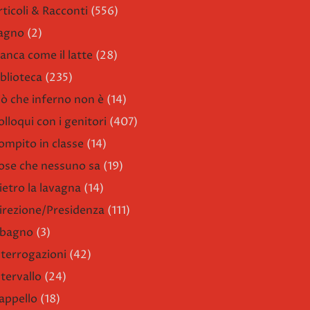
rticoli & Racconti
(556)
agno
(2)
ianca come il latte
(28)
iblioteca
(235)
iò che inferno non è
(14)
olloqui con i genitori
(407)
ompito in classe
(14)
ose che nessuno sa
(19)
ietro la lavagna
(14)
irezione/Presidenza
(111)
l bagno
(3)
nterrogazioni
(42)
ntervallo
(24)
'appello
(18)