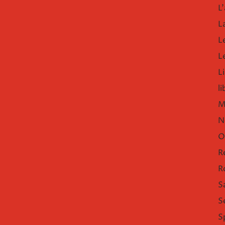
L'
L
L
L
Li
l
M
N
O
R
R
S
S
S