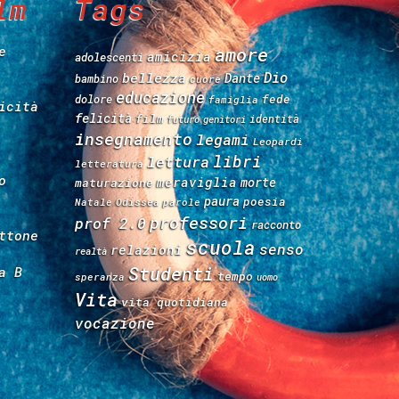
lm
Tags
e
amore
amicizia
adolescenti
Dio
bellezza
Dante
bambino
cuore
educazione
fede
dolore
famiglia
icità
felicità
film
identità
futuro
genitori
insegnamento
legami
Leopardi
libri
lettura
letteratura
o
meraviglia
morte
maturazione
paura
poesia
Natale
Odissea
parole
professori
prof 2.0
racconto
ttone
scuola
senso
relazioni
realtà
Studenti
a B
tempo
speranza
uomo
Vita
vita quotidiana
vocazione