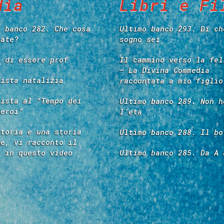
dia
Libri e Fi
o banco 282. Che cosa
Ultimo banco 293. Di ch
tate?
sogno sei
e di essere prof
Il cammino verso la fel
– La Divina Commedia
vista natalizia
raccontata a mio figlio
vista al “Tempo dei
Ultimo banco 289. Non h
 eroi”
l’età
storia è una storia
Ultimo banco 288. Il bo
re, vi racconto il
é in questo video
Ultimo banco 285. Da A 