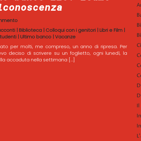
iconoscenza
A
B
mmento
B
acconti
|
Biblioteca
|
Colloqui con i genitori
|
Libri e Film
|
B
tudenti
|
Ultimo banco
|
Vacanze
C
tato per molti, me compreso, un anno di ripresa. Per
o deciso di scrivere su un foglietto, ogni lunedì, la
C
lla accaduta nella settimana […]
C
C
D
D
I
I
I
L