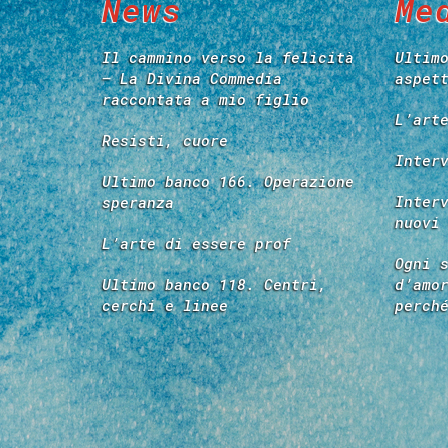
News
Me
Il cammino verso la felicità
Ultim
– La Divina Commedia
aspet
raccontata a mio figlio
L’art
Resisti, cuore
Inter
Ultimo banco 166. Operazione
Inter
speranza
nuovi
L’arte di essere prof
Ogni 
Ultimo banco 118. Centri,
d’amo
cerchi e linee
perch