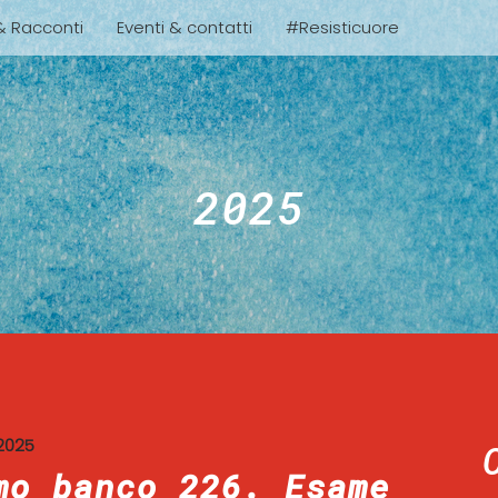
 & Racconti
Eventi & contatti
#Resisticuore
2025
2025
mo banco 226. Esame