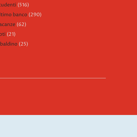
tudenti
(516)
ltimo banco
(290)
acanze
(62)
oti
(21)
ibaldino
(25)