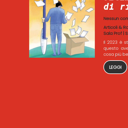
di r
Nessun co
Articoli & R
Sala Prof
|
S
Il 2023 è s
questo avev
cosa più be
LEGGI