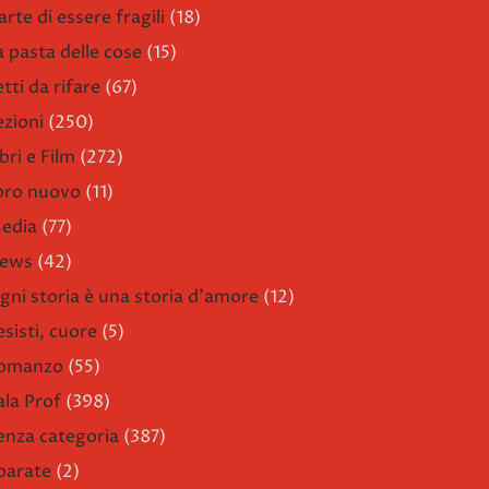
arte di essere fragili
(18)
a pasta delle cose
(15)
etti da rifare
(67)
ezioni
(250)
bri e Film
(272)
ibro nuovo
(11)
edia
(77)
ews
(42)
gni storia è una storia d'amore
(12)
esisti, cuore
(5)
omanzo
(55)
ala Prof
(398)
enza categoria
(387)
parate
(2)