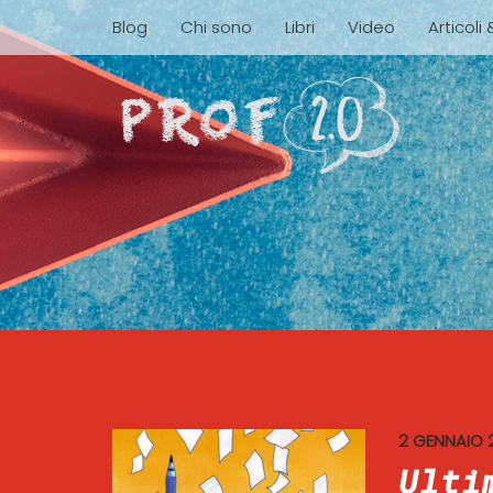
Blog
Chi sono
Libri
Video
Articoli
2 GENNAIO 
Ulti