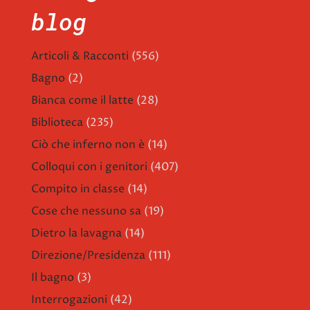
blog
Articoli & Racconti
(556)
Bagno
(2)
Bianca come il latte
(28)
Biblioteca
(235)
Ciò che inferno non è
(14)
Colloqui con i genitori
(407)
Compito in classe
(14)
Cose che nessuno sa
(19)
Dietro la lavagna
(14)
Direzione/Presidenza
(111)
Il bagno
(3)
Interrogazioni
(42)