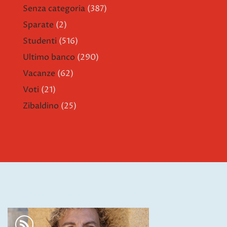
Senza categoria
(387)
Sparate
(2)
Studenti
(516)
Ultimo banco
(290)
Vacanze
(62)
Voti
(21)
Zibaldino
(25)