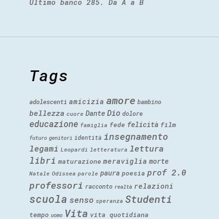
Ultimo banco 285. Da A a B
Tags
amore
amicizia
adolescenti
bambino
Dio
bellezza
Dante
dolore
cuore
educazione
felicità
fede
film
famiglia
insegnamento
identità
futuro
genitori
legami
lettura
Leopardi
letteratura
libri
meraviglia
morte
maturazione
prof 2.0
paura
poesia
Natale
Odissea
parole
professori
relazioni
racconto
realtà
scuola
Studenti
senso
speranza
Vita
tempo
vita quotidiana
uomo