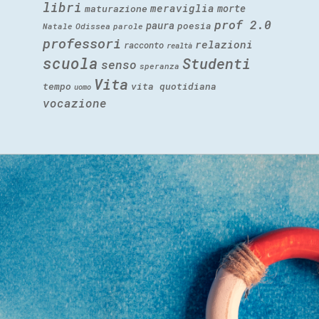
libri
meraviglia
morte
maturazione
prof 2.0
paura
poesia
Natale
Odissea
parole
professori
relazioni
racconto
realtà
scuola
Studenti
senso
speranza
Vita
tempo
vita quotidiana
uomo
vocazione