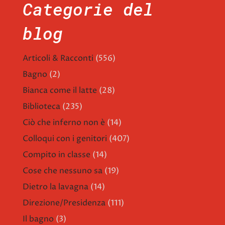
Categorie del
blog
Articoli & Racconti
(556)
Bagno
(2)
Bianca come il latte
(28)
Biblioteca
(235)
Ciò che inferno non è
(14)
Colloqui con i genitori
(407)
Compito in classe
(14)
Cose che nessuno sa
(19)
Dietro la lavagna
(14)
Direzione/Presidenza
(111)
Il bagno
(3)