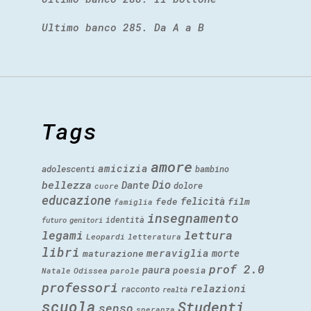
Ultimo banco 285. Da A a B
Tags
amore
amicizia
adolescenti
bambino
Dio
bellezza
Dante
dolore
cuore
educazione
felicità
fede
film
famiglia
insegnamento
identità
futuro
genitori
legami
lettura
Leopardi
letteratura
libri
meraviglia
morte
maturazione
prof 2.0
paura
poesia
Natale
Odissea
parole
professori
relazioni
racconto
realtà
scuola
Studenti
senso
speranza