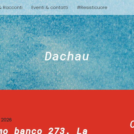
 & Racconti
Eventi & contatti
#Resisticuore
Dachau
 2026
mo banco 273. La