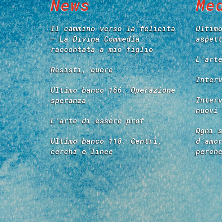
News
Me
Il cammino verso la felicità
Ultim
– La Divina Commedia
aspet
raccontata a mio figlio
L’art
Resisti, cuore
Inter
Ultimo banco 166. Operazione
Inter
speranza
nuovi
L’arte di essere prof
Ogni 
Ultimo banco 118. Centri,
d’amo
cerchi e linee
perch