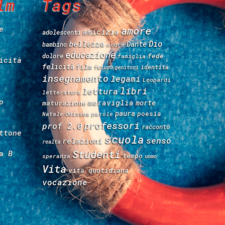
lm
Tags
e
amore
amicizia
adolescenti
Dio
bellezza
Dante
bambino
cuore
educazione
fede
dolore
famiglia
icità
felicità
film
identità
futuro
genitori
insegnamento
legami
Leopardi
libri
lettura
letteratura
o
meraviglia
morte
maturazione
paura
poesia
Natale
Odissea
parole
professori
prof 2.0
racconto
ttone
scuola
senso
relazioni
realtà
Studenti
a B
tempo
speranza
uomo
Vita
vita quotidiana
vocazione