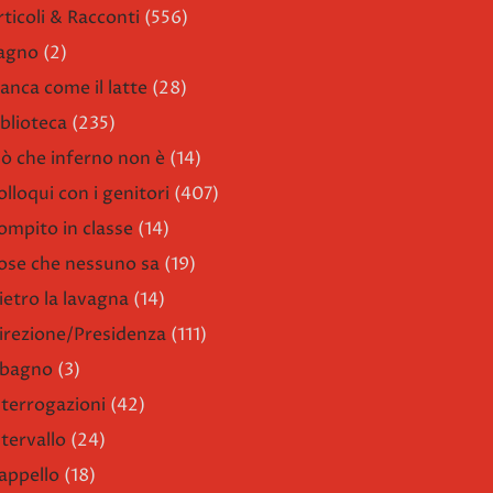
rticoli & Racconti
(556)
agno
(2)
ianca come il latte
(28)
iblioteca
(235)
iò che inferno non è
(14)
olloqui con i genitori
(407)
ompito in classe
(14)
ose che nessuno sa
(19)
ietro la lavagna
(14)
irezione/Presidenza
(111)
l bagno
(3)
nterrogazioni
(42)
ntervallo
(24)
'appello
(18)