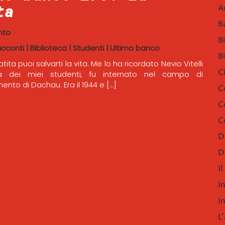
ta
A
B
nto
B
acconti
|
Biblioteca
|
Studenti
|
Ultimo banco
B
ta puoi salvarti la vita. Me lo ha ricordato Nevio Vitelli
C
tà dei miei studenti, fu internato nel campo di
nto di Dachau. Era il 1944 e […]
C
C
C
D
D
I
I
I
L