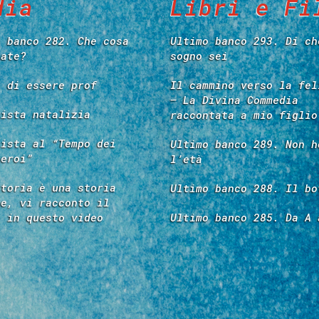
dia
Libri e Fi
o banco 282. Che cosa
Ultimo banco 293. Di ch
tate?
sogno sei
e di essere prof
Il cammino verso la fel
– La Divina Commedia
vista natalizia
raccontata a mio figlio
vista al “Tempo dei
Ultimo banco 289. Non h
 eroi”
l’età
storia è una storia
Ultimo banco 288. Il bo
re, vi racconto il
é in questo video
Ultimo banco 285. Da A 