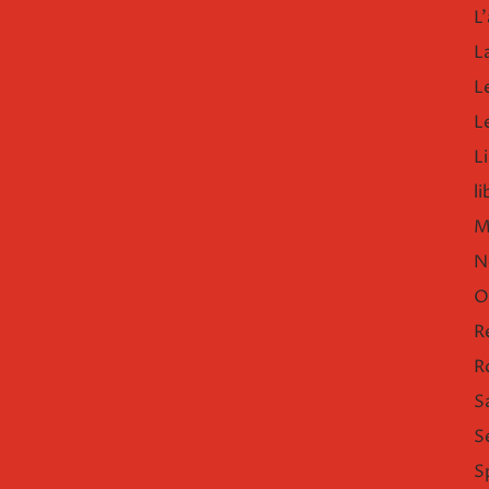
L'
L
L
L
Li
l
M
N
O
R
R
S
S
S