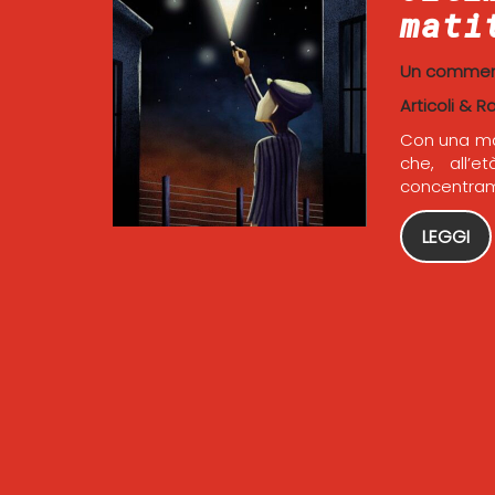
mati
Un comme
Articoli & R
Con una mati
che, all’e
concentrame
LEGGI