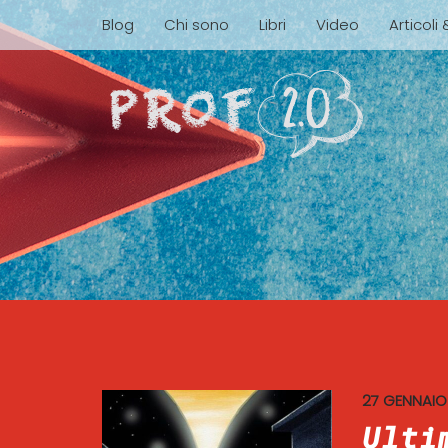
Blog
Chi sono
Libri
Video
Articoli
27 GENNAIO
Ulti