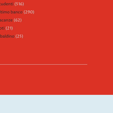
tudenti
(516)
ltimo banco
(290)
acanze
(62)
oti
(21)
ibaldino
(25)