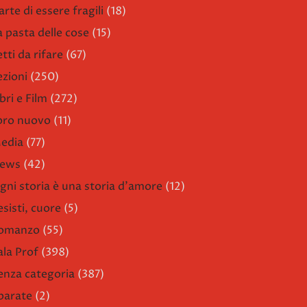
arte di essere fragili
(18)
a pasta delle cose
(15)
etti da rifare
(67)
ezioni
(250)
bri e Film
(272)
ibro nuovo
(11)
edia
(77)
ews
(42)
gni storia è una storia d'amore
(12)
esisti, cuore
(5)
omanzo
(55)
ala Prof
(398)
enza categoria
(387)
parate
(2)