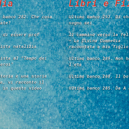
dia
Libri e Fi
o banco 282. Che cosa
Ultimo banco 293. Di ch
tate?
sogno sei
e di essere prof
Il cammino verso la fel
– La Divina Commedia
vista natalizia
raccontata a mio figlio
vista al “Tempo dei
Ultimo banco 289. Non h
 eroi”
l’età
storia è una storia
Ultimo banco 288. Il bo
re, vi racconto il
é in questo video
Ultimo banco 285. Da A 