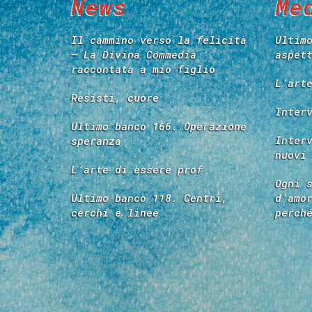
News
Me
Il cammino verso la felicità
Ultim
– La Divina Commedia
aspet
raccontata a mio figlio
L’art
Resisti, cuore
Inter
Ultimo banco 166. Operazione
Inter
speranza
nuovi
L’arte di essere prof
Ogni 
Ultimo banco 118. Centri,
d’amo
cerchi e linee
perch