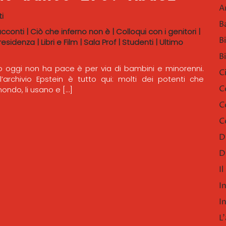
A
i
B
acconti
|
Ciò che inferno non è
|
Colloqui con i genitori
|
B
residenza
|
Libri e Film
|
Sala Prof
|
Studenti
|
Ultimo
B
o oggi non ha pace è per via di bambini e minorenni.
C
ll’archivio Epstein è tutto qui: molti dei potenti che
C
mondo, li usano e […]
C
C
D
D
I
I
I
L