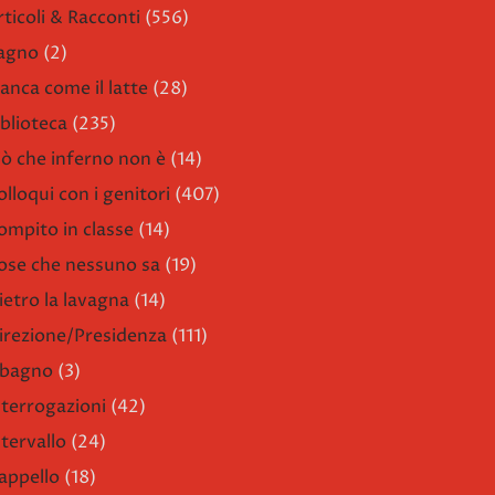
rticoli & Racconti
(556)
agno
(2)
ianca come il latte
(28)
iblioteca
(235)
iò che inferno non è
(14)
olloqui con i genitori
(407)
ompito in classe
(14)
ose che nessuno sa
(19)
ietro la lavagna
(14)
irezione/Presidenza
(111)
l bagno
(3)
nterrogazioni
(42)
ntervallo
(24)
'appello
(18)