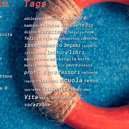
lm
Tags
e
amore
amicizia
adolescenti
Dio
bellezza
Dante
bambino
cuore
educazione
fede
dolore
famiglia
icità
felicità
film
identità
futuro
genitori
insegnamento
legami
Leopardi
libri
lettura
letteratura
o
meraviglia
morte
maturazione
paura
poesia
Natale
Odissea
parole
professori
prof 2.0
racconto
ttone
scuola
senso
relazioni
realtà
Studenti
a B
tempo
speranza
uomo
Vita
vita quotidiana
vocazione