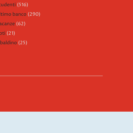
tudenti
(516)
ltimo banco
(290)
acanze
(62)
oti
(21)
ibaldino
(25)