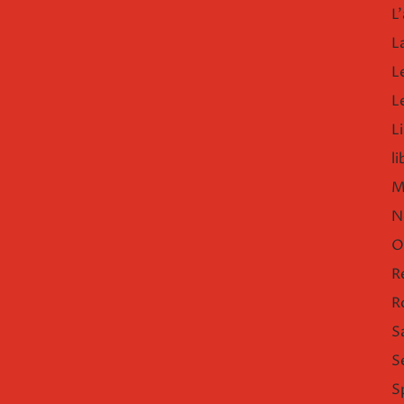
L'
L
L
L
Li
l
M
N
O
R
R
S
S
S