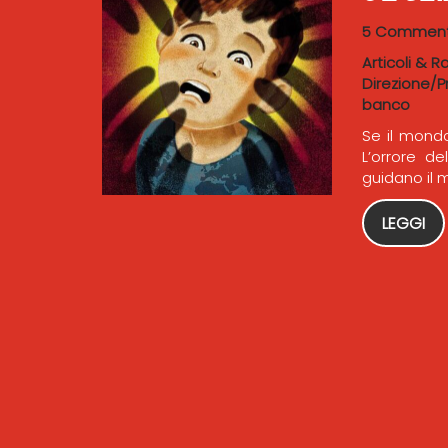
5 Comment
Articoli & R
Direzione/P
banco
Se il mond
L’orrore de
guidano il 
LEGGI