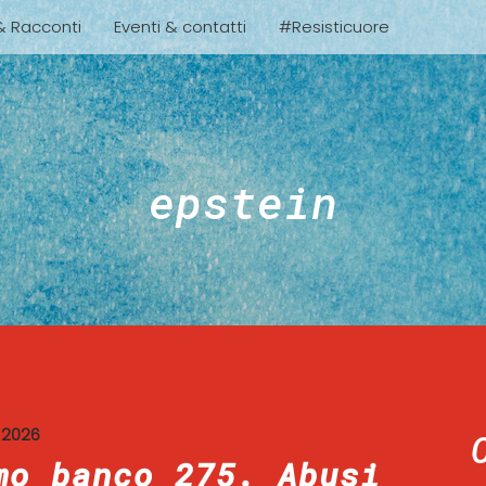
 & Racconti
Eventi & contatti
#Resisticuore
epstein
 2026
mo banco 275. Abusi