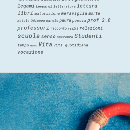
legami
lettura
Leopardi
letteratura
libri
meraviglia
morte
maturazione
prof 2.0
paura
poesia
Natale
Odissea
parole
professori
relazioni
racconto
realtà
scuola
Studenti
senso
speranza
Vita
tempo
vita quotidiana
uomo
vocazione