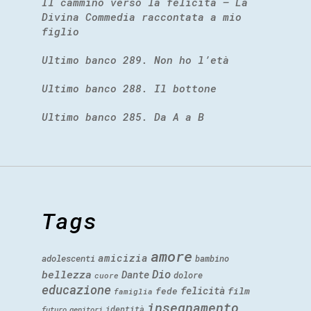
Il cammino verso la felicità – La
Divina Commedia raccontata a mio
figlio
Ultimo banco 289. Non ho l’età
Ultimo banco 288. Il bottone
Ultimo banco 285. Da A a B
Tags
amore
amicizia
adolescenti
bambino
Dio
bellezza
Dante
dolore
cuore
educazione
felicità
fede
film
famiglia
insegnamento
identità
futuro
genitori