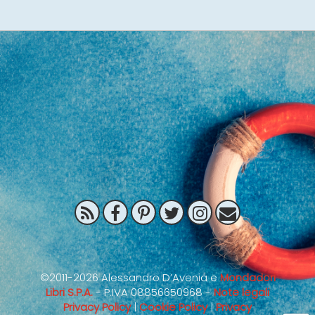
©2011-2026 Alessandro D’Avenia e
Mondadori
Libri S.P.A.
- P.IVA 08856650968 -
Note legali
Privacy Policy
|
Cookie Policy
|
Privacy