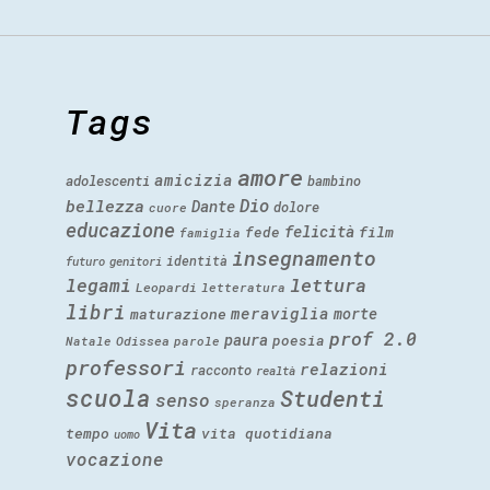
Tags
amore
amicizia
adolescenti
bambino
Dio
bellezza
Dante
dolore
cuore
educazione
felicità
fede
film
famiglia
insegnamento
identità
futuro
genitori
legami
lettura
Leopardi
letteratura
libri
meraviglia
morte
maturazione
prof 2.0
paura
poesia
Natale
Odissea
parole
professori
relazioni
racconto
realtà
scuola
Studenti
senso
speranza
Vita
tempo
vita quotidiana
uomo
vocazione