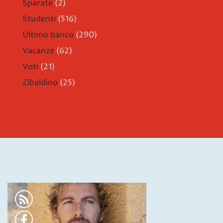
Sparate
(2)
Studenti
(516)
Ultimo banco
(290)
Vacanze
(62)
Voti
(21)
Zibaldino
(25)