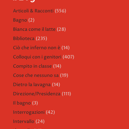
Articoli & Racconti
(556)
Bagno
(2)
Bianca come il latte
(28)
Biblioteca
(235)
Ciò che inferno non è
(14)
Colloqui con i genitori
(407)
Compito in classe
(14)
Cose che nessuno sa
(19)
Dietro la lavagna
(14)
Direzione/Presidenza
(111)
Il bagno
(3)
Interrogazioni
(42)
Intervallo
(24)