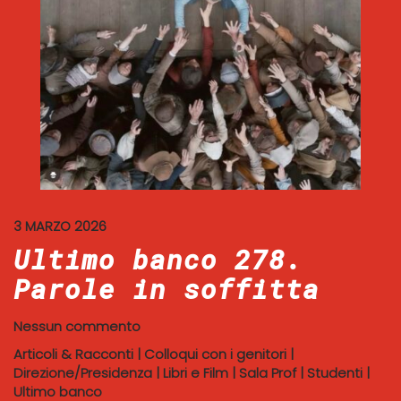
3 MARZO 2026
Ultimo banco 278.
Parole in soffitta
Nessun commento
Articoli & Racconti
|
Colloqui con i genitori
|
Direzione/Presidenza
|
Libri e Film
|
Sala Prof
|
Studenti
|
Ultimo banco