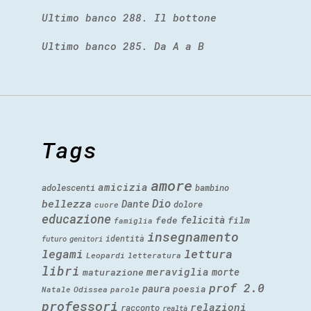
Ultimo banco 288. Il bottone
Ultimo banco 285. Da A a B
Tags
amore
amicizia
adolescenti
bambino
Dio
bellezza
Dante
dolore
cuore
educazione
felicità
fede
film
famiglia
insegnamento
identità
futuro
genitori
legami
lettura
Leopardi
letteratura
libri
meraviglia
morte
maturazione
prof 2.0
paura
poesia
Natale
Odissea
parole
professori
relazioni
racconto
realtà