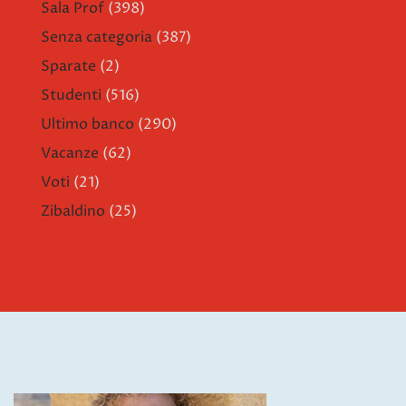
Sala Prof
(398)
Senza categoria
(387)
Sparate
(2)
Studenti
(516)
Ultimo banco
(290)
Vacanze
(62)
Voti
(21)
Zibaldino
(25)