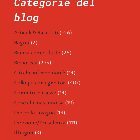
Categorie del
blog
Articoli & Racconti
(556)
Bagno
(2)
Bianca come il latte
(28)
Biblioteca
(235)
Ciò che inferno non è
(14)
Colloqui con i genitori
(407)
Compito in classe
(14)
Cose che nessuno sa
(19)
Dietro la lavagna
(14)
Direzione/Presidenza
(111)
Il bagno
(3)