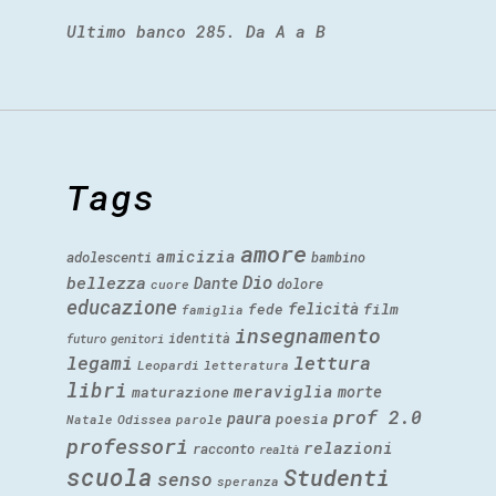
Ultimo banco 285. Da A a B
Tags
amore
amicizia
adolescenti
bambino
Dio
bellezza
Dante
dolore
cuore
educazione
felicità
fede
film
famiglia
insegnamento
identità
futuro
genitori
legami
lettura
Leopardi
letteratura
libri
meraviglia
morte
maturazione
prof 2.0
paura
poesia
Natale
Odissea
parole
professori
relazioni
racconto
realtà
scuola
Studenti
senso
speranza