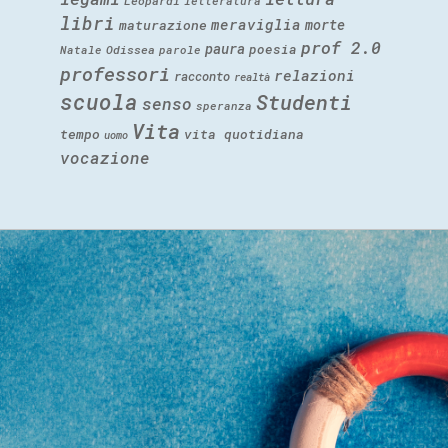
Leopardi
letteratura
libri
meraviglia
morte
maturazione
prof 2.0
paura
poesia
Natale
Odissea
parole
professori
relazioni
racconto
realtà
scuola
Studenti
senso
speranza
Vita
tempo
vita quotidiana
uomo
vocazione