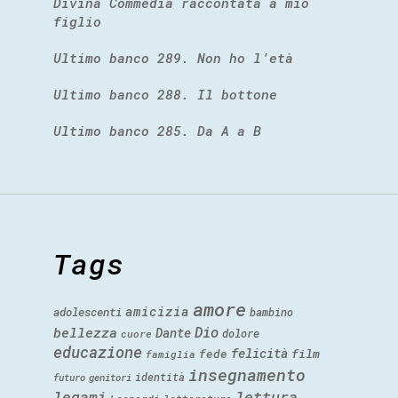
Divina Commedia raccontata a mio
figlio
Ultimo banco 289. Non ho l’età
Ultimo banco 288. Il bottone
Ultimo banco 285. Da A a B
Tags
amore
amicizia
adolescenti
bambino
Dio
bellezza
Dante
dolore
cuore
educazione
felicità
fede
film
famiglia
insegnamento
identità
futuro
genitori
legami
lettura