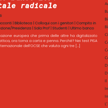
tale radicale
A
B
i
B
acconti
|
Biblioteca
|
Colloqui con i genitori
|
Compito in
B
ezione/Presidenza
|
Sala Prof
|
Studenti
|
Ultimo banco
C
nazione europea che prima delle altre ha digitalizzato
dattica, ora torna a carta e penna. Perché? Nei test PISA
C
nternazionale dell’OCSE che valuta ogni tre […]
C
C
D
D
I
I
I
L