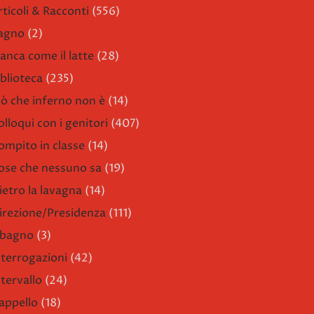
rticoli & Racconti
(556)
agno
(2)
ianca come il latte
(28)
iblioteca
(235)
iò che inferno non è
(14)
olloqui con i genitori
(407)
ompito in classe
(14)
ose che nessuno sa
(19)
ietro la lavagna
(14)
irezione/Presidenza
(111)
l bagno
(3)
nterrogazioni
(42)
ntervallo
(24)
'appello
(18)