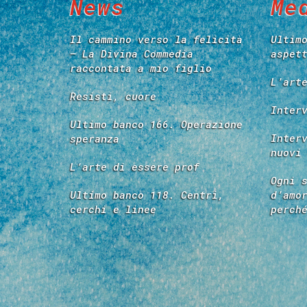
News
Me
Il cammino verso la felicità
Ultim
– La Divina Commedia
aspet
raccontata a mio figlio
L’art
Resisti, cuore
Inter
Ultimo banco 166. Operazione
Inter
speranza
nuovi
L’arte di essere prof
Ogni 
Ultimo banco 118. Centri,
d’amo
cerchi e linee
perch