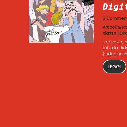
Digi
2 Comment
Articoli & R
classe
|
Dir
La Svezia, 
tutta la di
(indagine i
LEGGI