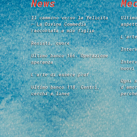
News
Me
Il cammino verso la felicità
Ultim
– La Divina Commedia
aspet
raccontata a mio figlio
L’art
Resisti, cuore
Inter
Ultimo banco 166. Operazione
Inter
speranza
nuovi
L’arte di essere prof
Ogni 
Ultimo banco 118. Centri,
d’amo
cerchi e linee
perch