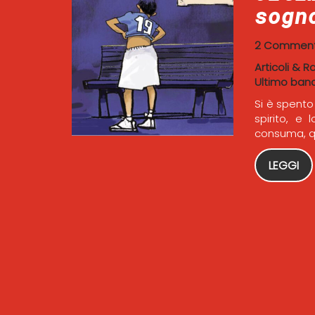
sogn
2 Comment
Articoli & R
Ultimo ban
Si è spento 
spirito, e 
consuma, qu
LEGGI