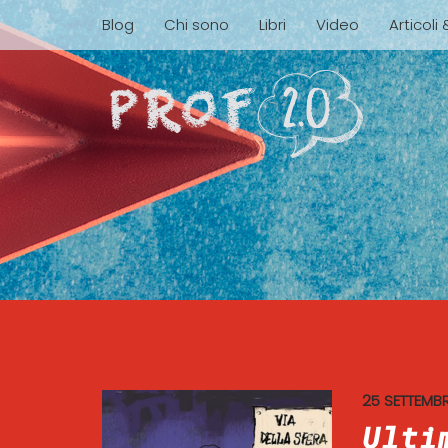
Blog
Chi sono
Libri
Video
Articoli
25 SETTEMB
Ulti