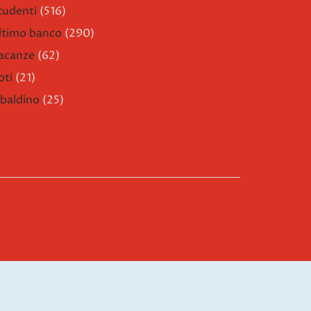
tudenti
(516)
ltimo banco
(290)
acanze
(62)
oti
(21)
ibaldino
(25)