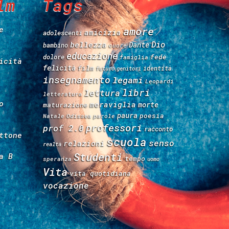
lm
Tags
e
amore
amicizia
adolescenti
Dio
bellezza
Dante
bambino
cuore
educazione
fede
dolore
famiglia
icità
felicità
film
identità
futuro
genitori
insegnamento
legami
Leopardi
libri
lettura
letteratura
o
meraviglia
morte
maturazione
paura
poesia
Natale
Odissea
parole
professori
prof 2.0
racconto
ttone
scuola
senso
relazioni
realtà
Studenti
a B
tempo
speranza
uomo
Vita
vita quotidiana
vocazione