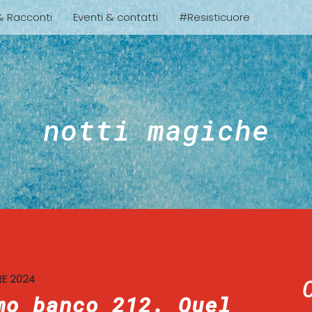
 & Racconti
Eventi & contatti
#Resisticuore
notti magiche
RE 2024
mo banco 212. Quel