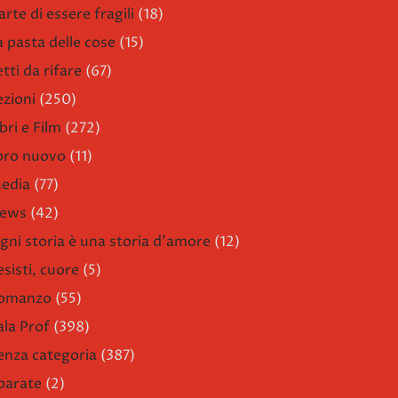
arte di essere fragili
(18)
a pasta delle cose
(15)
etti da rifare
(67)
ezioni
(250)
bri e Film
(272)
ibro nuovo
(11)
edia
(77)
ews
(42)
gni storia è una storia d'amore
(12)
esisti, cuore
(5)
omanzo
(55)
ala Prof
(398)
enza categoria
(387)
parate
(2)