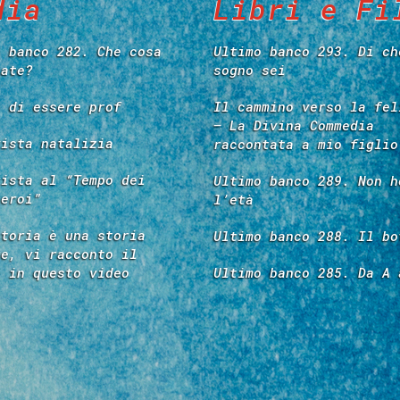
dia
Libri e Fi
o banco 282. Che cosa
Ultimo banco 293. Di ch
tate?
sogno sei
e di essere prof
Il cammino verso la fel
– La Divina Commedia
vista natalizia
raccontata a mio figlio
vista al “Tempo dei
Ultimo banco 289. Non h
 eroi”
l’età
storia è una storia
Ultimo banco 288. Il bo
re, vi racconto il
é in questo video
Ultimo banco 285. Da A 