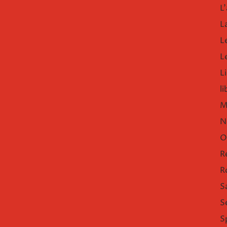
L'
L
L
L
Li
l
M
N
O
R
R
S
S
S