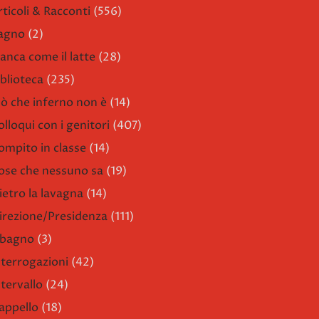
rticoli & Racconti
(556)
agno
(2)
ianca come il latte
(28)
iblioteca
(235)
iò che inferno non è
(14)
olloqui con i genitori
(407)
ompito in classe
(14)
ose che nessuno sa
(19)
ietro la lavagna
(14)
irezione/Presidenza
(111)
l bagno
(3)
nterrogazioni
(42)
ntervallo
(24)
'appello
(18)