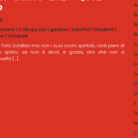
o
A
B
i
B
acconti
|
Colloqui con i genitori
|
Sala Prof
|
Studenti
|
B
co
|
Vacanze
C
Totò Schillaci ma non i suoi occhi spiritati, cioè pieni di
lo spirito, se non è alcol, è grazia, vita che non si
C
ella […]
C
C
D
D
I
I
I
L