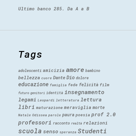
Ultimo banco 285. Da A a B
Tags
amore
amicizia
adolescenti
bambino
Dio
bellezza
Dante
dolore
cuore
educazione
felicità
fede
film
famiglia
insegnamento
identità
futuro
genitori
legami
lettura
Leopardi
letteratura
libri
meraviglia
morte
maturazione
prof 2.0
paura
poesia
Natale
Odissea
parole
professori
relazioni
racconto
realtà
scuola
Studenti
senso
speranza