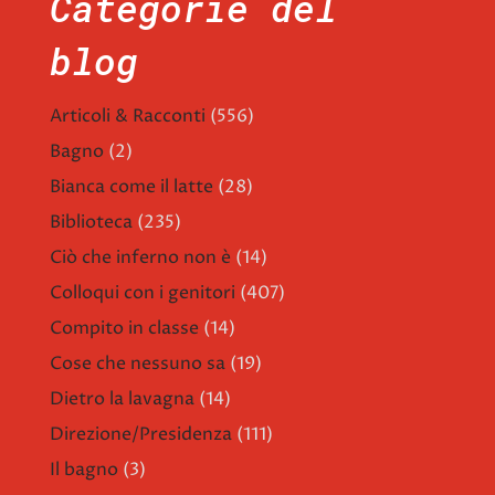
Categorie del
blog
Articoli & Racconti
(556)
Bagno
(2)
Bianca come il latte
(28)
Biblioteca
(235)
Ciò che inferno non è
(14)
Colloqui con i genitori
(407)
Compito in classe
(14)
Cose che nessuno sa
(19)
Dietro la lavagna
(14)
Direzione/Presidenza
(111)
Il bagno
(3)