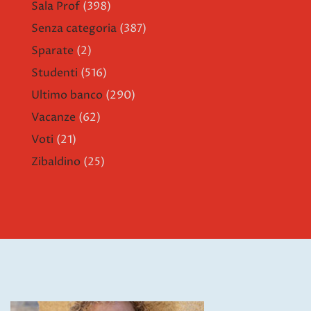
Sala Prof
(398)
Senza categoria
(387)
Sparate
(2)
Studenti
(516)
Ultimo banco
(290)
Vacanze
(62)
Voti
(21)
Zibaldino
(25)