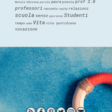
prof 2.0
paura
poesia
Natale
Odissea
parole
professori
relazioni
racconto
realtà
scuola
Studenti
senso
speranza
Vita
tempo
vita quotidiana
uomo
vocazione