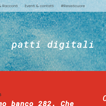
 & Racconti
Eventi & contatti
#Resisticuore
patti digitali
6
mo banco 282. Che