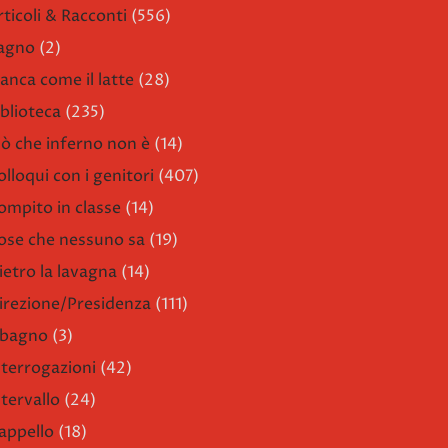
rticoli & Racconti
(556)
agno
(2)
ianca come il latte
(28)
iblioteca
(235)
iò che inferno non è
(14)
olloqui con i genitori
(407)
ompito in classe
(14)
ose che nessuno sa
(19)
ietro la lavagna
(14)
irezione/Presidenza
(111)
l bagno
(3)
nterrogazioni
(42)
ntervallo
(24)
'appello
(18)