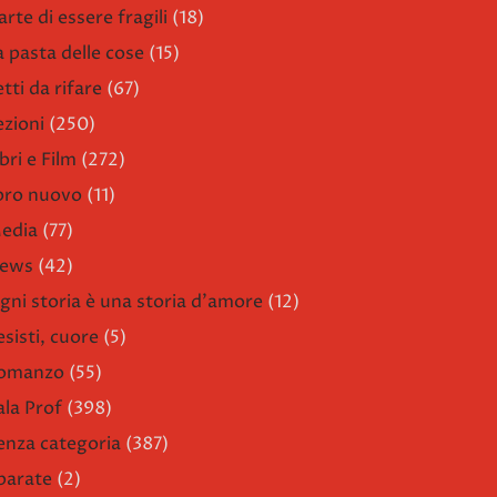
arte di essere fragili
(18)
a pasta delle cose
(15)
etti da rifare
(67)
ezioni
(250)
bri e Film
(272)
ibro nuovo
(11)
edia
(77)
ews
(42)
gni storia è una storia d'amore
(12)
esisti, cuore
(5)
omanzo
(55)
ala Prof
(398)
enza categoria
(387)
parate
(2)