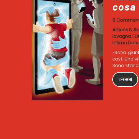
cosa
6 Comment
Articoli & R
lavagna
|
D
Ultimo ban
«Sono giunt
così. Una vi
Sono stanco
LEGGI