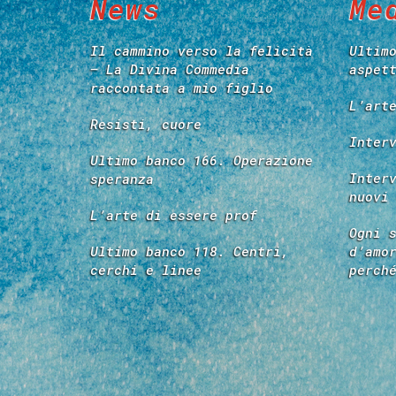
News
Me
Il cammino verso la felicità
Ultim
– La Divina Commedia
aspet
raccontata a mio figlio
L’art
Resisti, cuore
Inter
Ultimo banco 166. Operazione
Inter
speranza
nuovi
L’arte di essere prof
Ogni 
Ultimo banco 118. Centri,
d’amo
cerchi e linee
perch