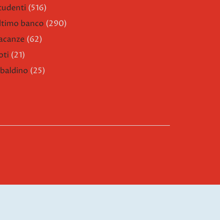
tudenti
(516)
ltimo banco
(290)
acanze
(62)
oti
(21)
ibaldino
(25)