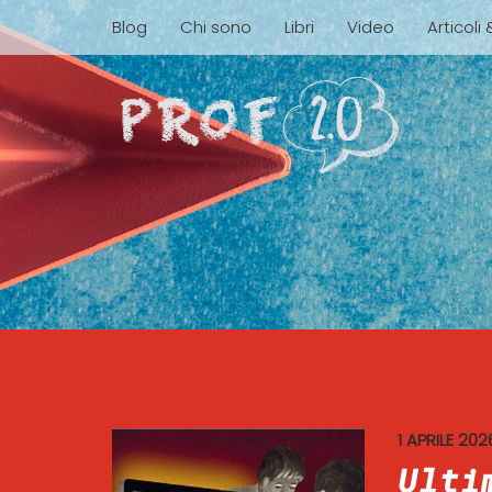
Blog
Chi sono
Libri
Video
Articoli
1 APRILE 202
Ulti