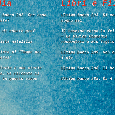
dia
Libri e Fi
o banco 282. Che cosa
Ultimo banco 293. Di ch
tate?
sogno sei
e di essere prof
Il cammino verso la fel
– La Divina Commedia
vista natalizia
raccontata a mio figlio
vista al “Tempo dei
Ultimo banco 289. Non h
 eroi”
l’età
storia è una storia
Ultimo banco 288. Il bo
re, vi racconto il
é in questo video
Ultimo banco 285. Da A 