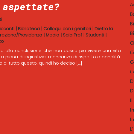
 aspettate?
A
B
i
B
acconti
|
Biblioteca
|
Colloqui con i genitori
|
Dietro la
B
irezione/Presidenza
|
Media
|
Sala Prof
|
Studenti
|
co
C
o alla conclusione che non posso più vivere una vita
C
ta piena di ingiustizie, mancanza di rispetto e banalità.
C
 di tutto questo, quindi ho deciso […]
C
D
D
I
I
I
L