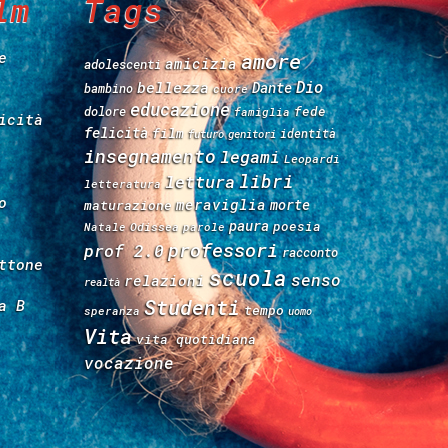
lm
Tags
e
amore
amicizia
adolescenti
Dio
bellezza
Dante
bambino
cuore
educazione
fede
dolore
famiglia
icità
felicità
film
identità
futuro
genitori
insegnamento
legami
Leopardi
libri
lettura
letteratura
o
meraviglia
morte
maturazione
paura
poesia
Natale
Odissea
parole
professori
prof 2.0
racconto
ttone
scuola
senso
relazioni
realtà
Studenti
a B
tempo
speranza
uomo
Vita
vita quotidiana
vocazione