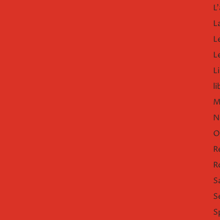
L'
L
L
L
Li
l
M
N
O
R
R
S
S
S