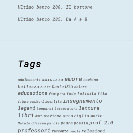
Ultimo banco 288. Il bottone
Ultimo banco 285. Da A a B
Tags
amore
amicizia
adolescenti
bambino
Dio
bellezza
Dante
dolore
cuore
educazione
felicità
fede
film
famiglia
insegnamento
identità
futuro
genitori
legami
lettura
Leopardi
letteratura
libri
meraviglia
morte
maturazione
prof 2.0
paura
poesia
Natale
Odissea
parole
professori
relazioni
racconto
realtà