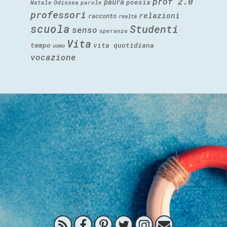
prof 2.0
paura
poesia
Natale
Odissea
parole
professori
relazioni
racconto
realtà
scuola
Studenti
senso
speranza
Vita
tempo
vita quotidiana
uomo
vocazione