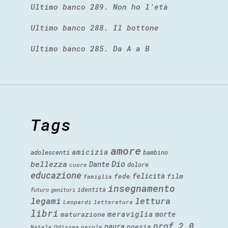
Ultimo banco 289. Non ho l’età
Ultimo banco 288. Il bottone
Ultimo banco 285. Da A a B
Tags
amore
amicizia
adolescenti
bambino
Dio
bellezza
Dante
dolore
cuore
educazione
felicità
fede
film
famiglia
insegnamento
identità
futuro
genitori
legami
lettura
Leopardi
letteratura
libri
meraviglia
morte
maturazione
prof 2.0
paura
poesia
Natale
Odissea
parole