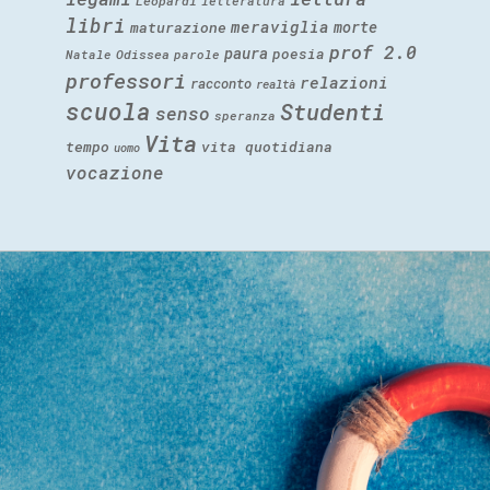
Leopardi
letteratura
libri
meraviglia
morte
maturazione
prof 2.0
paura
poesia
Natale
Odissea
parole
professori
relazioni
racconto
realtà
scuola
Studenti
senso
speranza
Vita
tempo
vita quotidiana
uomo
vocazione