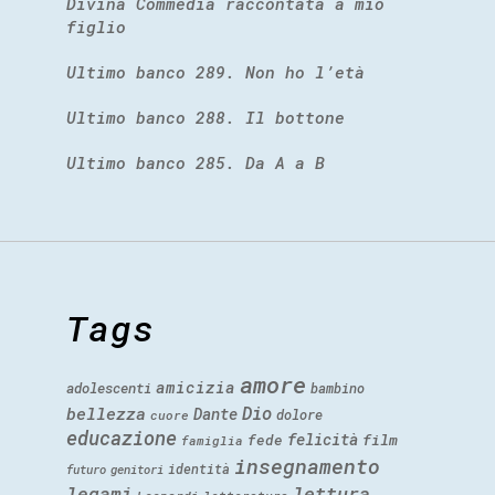
Divina Commedia raccontata a mio
figlio
Ultimo banco 289. Non ho l’età
Ultimo banco 288. Il bottone
Ultimo banco 285. Da A a B
Tags
amore
amicizia
adolescenti
bambino
Dio
bellezza
Dante
dolore
cuore
educazione
felicità
fede
film
famiglia
insegnamento
identità
futuro
genitori
legami
lettura