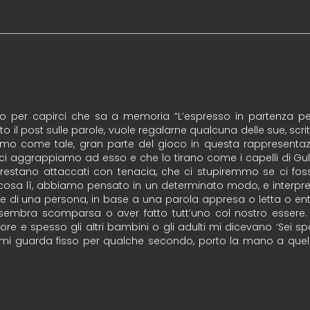
ello per capirci che sa a memoria “L’espresso in partenza p
il post sulle parole, vuole regalarne qualcuna delle sue, scritt
mo come tale, gran parte del gioco in questa rappresentazi
 ci aggrappiamo ad esso e che lo tirano come i capelli di Gull
, vi restano attaccati con tenacia, che ci stupiremmo se ci f
cosa lì, abbiamo pensato in un determinato modo, e interpr
uore di una persona, in base a una parola appresa o letta o ent
 sembra scomparsa o aver fatto tutt’uno col nostro esse
iore e spesso gli altri bambini o gli adulti mi dicevano ‘Sei s
mi guarda fisso per qualche secondo, porto la mano a quell