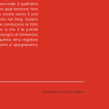
rvi male. E quell’altra
e quel territorio. Non
e vostre azioni. È una
orni nel blog. Scopro
e conducono ai fatti,
no a me. E le parole
bisogno di tenerezza.
 questo amo regalare
imenti si spegneranno
Chiedimi se sono felice