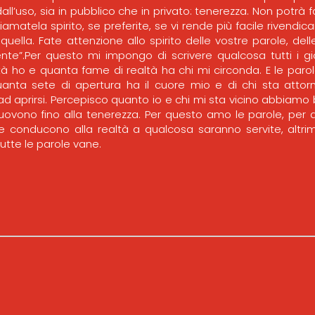
ll’uso, sia in pubblico che in privato: tenerezza. Non potrà fa
amatela spirito, se preferite, se vi rende più facile rivendicar
ella. Fate attenzione allo spirito delle vostre parole, dell
ente”.Per questo mi impongo di scrivere qualcosa tutti i gi
à ho e quanta fame di realtà ha chi mi circonda. E le parol
quanta sete di apertura ha il cuore mio e di chi sta attor
ad aprirsi. Percepisco quanto io e chi mi sta vicino abbiamo 
uovono fino alla tenerezza. Per questo amo le parole, per
Se conducono alla realtà a qualcosa saranno servite, altr
tte le parole vane.