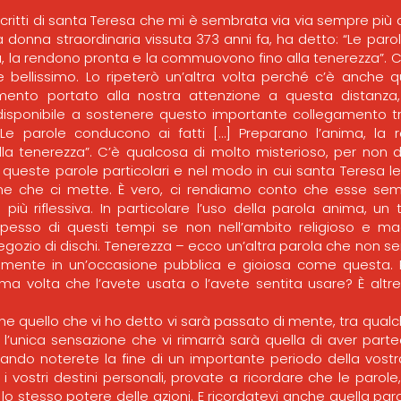
scritti di santa Teresa che mi è sembrata via via sempre più
 donna straordinaria vissuta 373 anni fa, ha detto: “Le parol
a, la rendono pronta e la commuovono fino alla tenerezza”. 
 bellissimo. Lo ripeterò un’altra volta perché c’è anche q
imento portato alla nostra attenzione a questa distanza
sponibile a sostenere questo importante collegamento t
Le parole conducono ai fatti […] Preparano l’anima, la
a tenerezza”. C’è qualcosa di molto misterioso, per non 
n queste parole particolari e nel modo in cui santa Teresa le 
ne che ci mette. È vero, ci rendiamo conto che esse sem
iù riflessiva. In particolare l’uso della parola anima, un 
esso di questi tempi se non nell’ambito religioso e mag
negozio di dischi. Tenerezza – ecco un’altra parola che non 
lmente in un’occasione pubblica e gioiosa come questa. 
ima volta che l’avete usata o l’avete sentita usare? È altre
 quello che vi ho detto vi sarà passato di mente, tra qua
l’unica sensazione che vi rimarrà sarà quella di aver par
ando noterete la fine di un importante periodo della vostra 
 i vostri destini personali, provate a ricordare che le parole,
lo stesso potere delle azioni. E ricordatevi anche quella pa