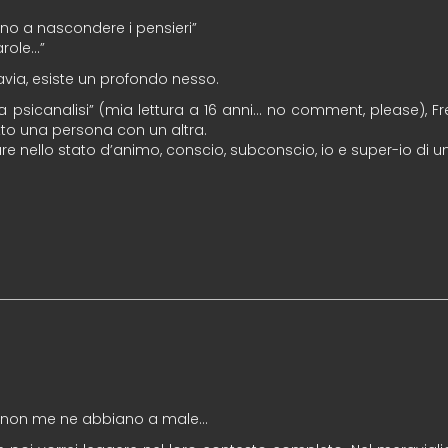
ono a nascondere i pensieri”
arole…”
avia, esiste un profondo nesso.
lla psicanalisi” (mia lettura a 16 anni… no comment, please), 
to una persona con un altra.
are nello stato d’animo, conscio, subconscio, io e super-io di un
ari non me ne abbiano a male…