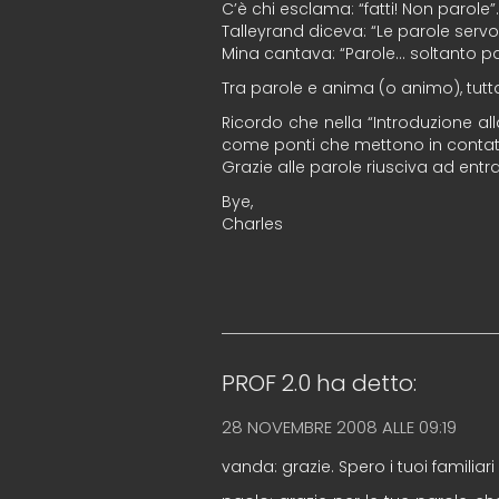
C’è chi esclama: “fatti! Non parole”.
Talleyrand diceva: “Le parole serv
Mina cantava: “Parole… soltanto p
Tra parole e anima (o animo), tutt
Ricordo che nella “Introduzione a
come ponti che mettono in contat
Grazie alle parole riusciva ad entr
Bye,
Charles
PROF 2.0
ha detto:
28 NOVEMBRE 2008 ALLE 09:19
vanda: grazie. Spero i tuoi famili