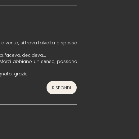
i a vento, si trova talvolta o spesso
va, faceva, decideva…
 sforzi abbiano un senso, possano
gnato. grazie
RISPONDI