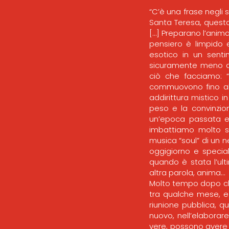
“C’è una frase negli 
Santa Teresa, questa
[…] Preparano l’anim
pensiero è limpido e
esotico in un sent
sicuramente meno di
ciò che facciamo: “
commuovono fino all
addirittura mistico i
peso e la convinzio
un’epoca passata e p
imbattiamo molto sp
musica “soul” di un 
oggigiorno e specia
quando è stata l’ult
altra parola, anima…
Molto tempo dopo che
tra qualche mese, e 
riunione pubblica, qu
nuovo, nell’elaborare
vere, possono avere 