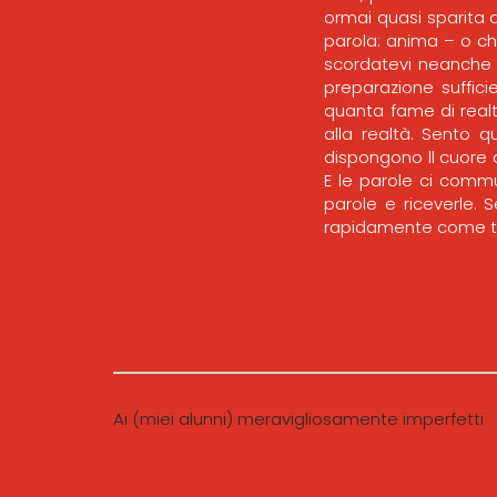
ormai quasi sparita da
parola: anima – o chi
scordatevi neanche qu
preparazione suffici
quanta fame di realt
alla realtà. Sento 
dispongono ll cuore 
E le parole ci comm
parole e riceverle. 
rapidamente come tu
Ai (miei alunni) meravigliosamente imperfetti