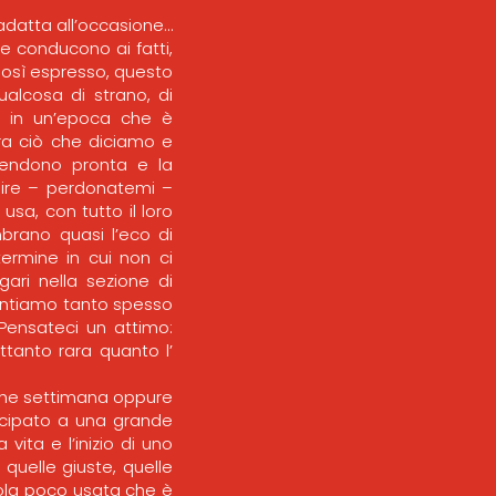
 adatta all’occasione…
e conducono ai fatti,
Così espresso, questo
ualcosa di strano, di
, in un’epoca che è
ra ciò che diciamo e
 rendono pronta e la
dire – perdonatemi –
usa, con tutto il loro
brano quasi l’eco di
termine in cui non ci
ari nella sezione di
sentiamo tanto spesso
Pensateci un attimo:
ttanto rara quanto l’
lche settimana oppure
tecipato a una grande
vita e l’inizio di uno
 quelle giuste, quelle
rola poco usata che è