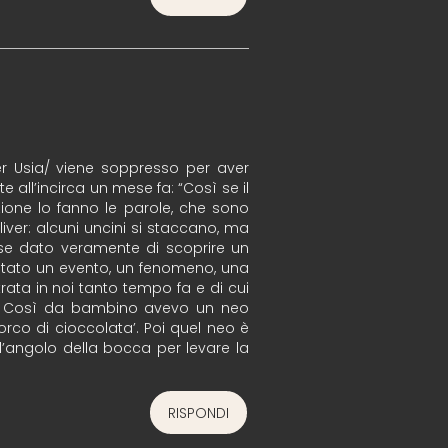
er Usia/ viene soppresso per aver
e all’incirca un mese fa: “Così se il
one lo fanno le parole, che sono
iver: alcuni uncini si staccano, ma
osse dato veramente di scoprire un
etato un evento, un fenomeno, una
rata in noi tanto tempo fa e di cui
re. Così da bambino avevo un neo
porco di cioccolata’. Poi quel neo è
’angolo della bocca per levare la
RISPONDI