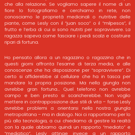
che alla relazione. Se vogliamo sapere il nome di un
fiore lo fotografiamo e cerchiamo in rete, non
conosciamo le proprietà medicinali o nutritive delle
piante, come Lesly con il “juan soco” o il “milpesos”, il
frutto e l’erba di cui si sono nutriti per sopravvivere. La
ragazza sapeva come fasciare i piedi scalzi e costruire
ripari di fortuna.
Ho pensato allora a un ragazzino o ragazzina che in
questi giorni affronta l’esame di terza media, e alle
conoscenze che ha disposizione per “sopravvivere”. Di
certo si affiderebbe al cellulare che ha in tasca per
mandare la propria posizione. Ma nella giungla non
avrebbe gran fortuna… Quel telefono non avrebbe
campo e ben presto si scaricherebbe. Non voglio
mettere in contrapposizione due stili di vita – forse Lesly
avrebbe problemi a orientarsi nella nostra giungla
metropolitana – ma in dialogo. Noi ci rapportiamo per lo
più alla tecnologia, a cui chiediamo di gestire la realtà
con la quale abbiamo quindi un rapporto “mediato” e
“mediatico”, Lesly attinge invece a un rapporto