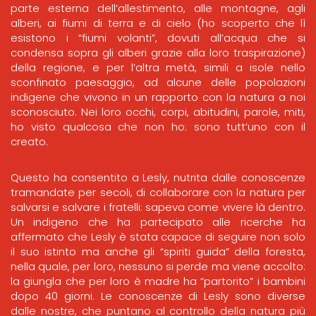
parte esterna dell’allestimento, alle montagne, agli
alberi, ai fiumi di terra e di cielo (ho scoperto che lì
esistono i “fiumi volanti”, dovuti all’acqua che si
condensa sopra gli alberi grazie alla loro traspirazione)
della regione, e per l’altra metà, simili a isole nello
sconfinato paesaggio, ad alcune delle popolazioni
indigene che vivono in un rapporto con la natura a noi
sconosciuto. Nei loro occhi, corpi, abitudini, parole, miti,
ho visto qualcosa che non ho: sono tutt’uno con il
creato.
Questo ha consentito a Lesly, nutrita dalle conoscenze
tramandate per secoli, di collaborare con la natura per
salvarsi e salvare i fratelli: sapeva come vivere là dentro.
Un indigeno che ha partecipato alle ricerche ha
affermato che Lesly è stata capace di seguire non solo
il suo istinto ma anche gli “spiriti guida” della foresta,
nella quale, per loro, nessuno si perde ma viene accolto:
la giungla che per loro è madre ha “partorito” i bambini
dopo 40 giorni. Le conoscenze di Lesly sono diverse
dalle nostre, che puntano al controllo della natura più