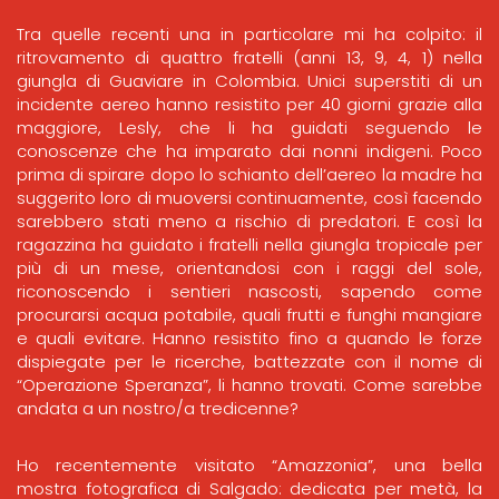
Tra quelle recenti una in particolare mi ha colpito: il
ritrovamento di quattro fratelli (anni 13, 9, 4, 1) nella
giungla di Guaviare in Colombia. Unici superstiti di un
incidente aereo hanno resistito per 40 giorni grazie alla
maggiore, Lesly, che li ha guidati seguendo le
conoscenze che ha imparato dai nonni indigeni. Poco
prima di spirare dopo lo schianto dell’aereo la madre ha
suggerito loro di muoversi continuamente, così facendo
sarebbero stati meno a rischio di predatori. E così la
ragazzina ha guidato i fratelli nella giungla tropicale per
più di un mese, orientandosi con i raggi del sole,
riconoscendo i sentieri nascosti, sapendo come
procurarsi acqua potabile, quali frutti e funghi mangiare
e quali evitare. Hanno resistito fino a quando le forze
dispiegate per le ricerche, battezzate con il nome di
“Operazione Speranza”, li hanno trovati. Come sarebbe
andata a un nostro/a tredicenne?
Ho recentemente visitato “Amazzonia”, una bella
mostra fotografica di Salgado: dedicata per metà, la