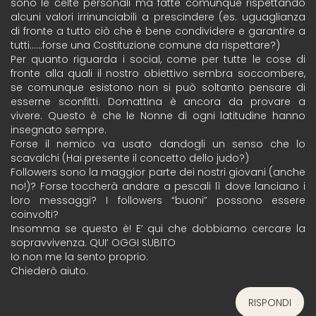
sono le celte personali ma fatte comunque rispettando
alcuni valori irrinunciabili a prescindere (es. uguaglianza
di fronte a tutto ciò che è bene condividere e garantire a
tutti……forse una Costituzione comune da rispettare?)
Per quanto riguarda i social, come per tutte le cose di
fronte alla quali il nostro obiettivo sembra soccombere,
se comunque esistono non si può soltanto pensare di
esserne sconfitti. Domattina è ancora da provare a
vivere. Questo è che le Nonne di ogni latitudine hanno
insegnato sempre.
Forse il nemico va usato dandogli un senso che lo
scavalchi (Hai presente il concetto dello judo?)
Followers sono la maggior parte dei nostri giovani (anche
no!)? Forse toccherà andare a pescali lì dove lanciano i
loro messaggi? I followers “buoni” possono essere
coinvolti?
Insomma se questo è! E’ qui che dobbiamo cercare la
sopravvivenza. QUI’ OGGI SUBITO
Io non me la sento proprio.
Chiederò aiuto.
RISPONDI