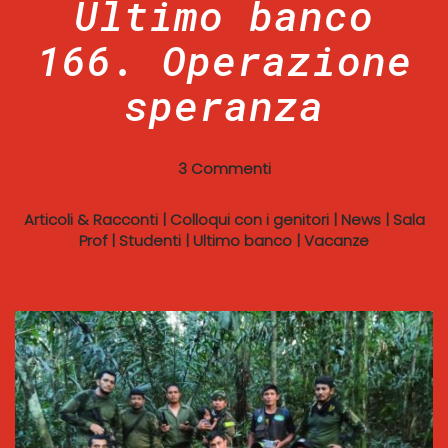
Ultimo banco
166. Operazione
speranza
3 Commenti
Articoli & Racconti
|
Colloqui con i genitori
|
News
|
Sala
Prof
|
Studenti
|
Ultimo banco
|
Vacanze