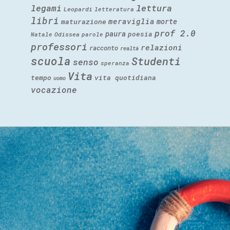
legami
lettura
Leopardi
letteratura
libri
meraviglia
morte
maturazione
prof 2.0
paura
poesia
Natale
Odissea
parole
professori
relazioni
racconto
realtà
scuola
Studenti
senso
speranza
Vita
tempo
vita quotidiana
uomo
vocazione