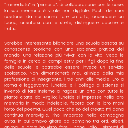
“immediato” e “primario”, di collaborazione con le cose,
la sua memoria è vitale non digitale. Pochi dei suoi
coetanei da noi sanno fare un orto, accendere un
fuoco, orientarsi con le stelle, distinguere bacche e
frutti…
Sarebbe interessante bilanciare una scuola basata su
conoscenze teoriche con una sapienza pratica del
mondo, una relazione più “viva” con la vita. Vedo le
famiglie in cerca di campi estivi per i figli dopo la fine
delle scuole, e potrebbe essere invece un servizio
scolastico. Non dimenticherò mai, all’inizio della mia
professione di insegnante, i tre anni alle medie. Ero a
Roma e leggevamo l’Eneide, e il collega di scienze si
inventò di fare insieme ai ragazzi un orto con tutte le
piante citate da Virgilio: l’Eneide si impresse nella loro
memoria in modo indelebile, fecero con le loro mani
l’orto del poema. Quel poco che so del creato mi dona
continua meraviglia, l’ho imparato nella campagna
avita, in cui amavo girare da bambino tra orti, alberi,
animali e dove ho visto fare il pane, l’olio, i sistemi di