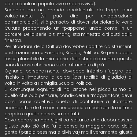
con le quali un popolo vive e sopravvive).
Secondo me nel mondo occidentale da troppi anni,
volutamente (si può dire per un’operazione
commerciale?) si è pensato di dover sbriciolare le varie
Culture proponendo un “pappone” unico come in un
carcere. Della serie: o ti mangi sta minestra o ti butti dalla
finestra.
Per rifondare della Cultura dovrebbe ripartire da strumenti
e istituzioni come Famiglia, Scuola, Politica. Se per sbaglio
fosse plausibile la mia teoria dello sbriciolamento, queste
sono le cose che sono state attaccate di più.
Ognuno, personalmente, dovrebbe intanto rifuggire dal
rischio di imputare la colpa (per facilità di giudizio) di
volta in volta a Famiglia, Scuola, Politica.
E’ comunque ognuno di noi anche nel piccolissimo di
quello che può pensare, condividere e “magari” fare, deve
porsi come obiettivo quello di contribuire a riformare,
ricompattare le tre cose necessarie a ricostruire la cultura
propria e quella condivisa da tutti.
Dove condivisa non significa soltanto che debba essere
giusto solo ciò che fa o pensa la maggior parte della
gente (parola pessima e divisiva) ma il veramente giuste