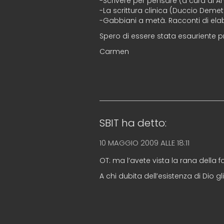
-Scrivere per pensare (a cura di 
-La scrittura clinica (Duccio Demet
-Gabbiani a metà. Racconti di elab
Spero di essere stata esauriente p
Carmen
SBIT
ha detto:
10 MAGGIO 2009 ALLE 18:11
OT: ma l’avete vista la rana della f
A chi dubita dell’esistenza di Dio gli