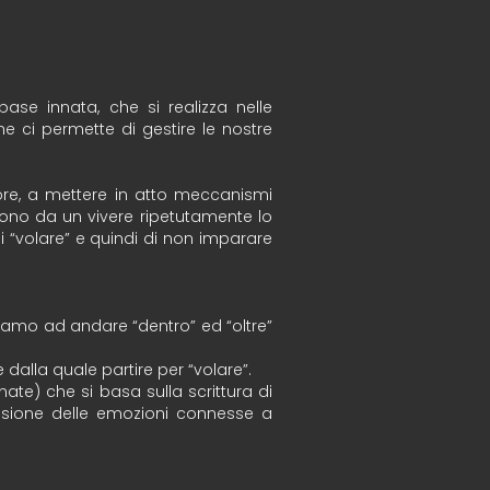
ase innata, che si realizza nelle
e ci permette di gestire le nostre
ore, a mettere in atto meccanismi
ascono da un vivere ripetutamente lo
i “volare” e quindi di non imparare
iamo ad andare “dentro” ed “oltre”
alla quale partire per “volare”.
ate) che si basa sulla scrittura di
essione delle emozioni connesse a