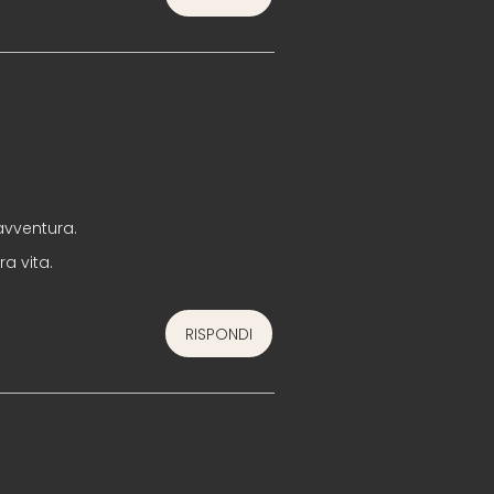
avventura.
a vita.
RISPONDI