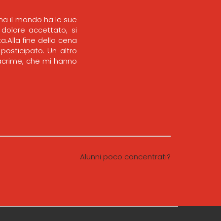
 ma il mondo ha le sue
l dolore accettato, si
ta.Alla fine della cena
osticipato. Un altro
lacrime, che mi hanno
Alunni poco concentrati?