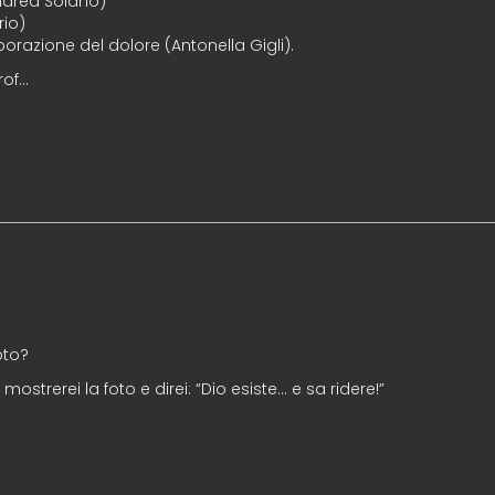
Andrea Solano)
rio)
orazione del dolore (Antonella Gigli).
rof…
oto?
 mostrerei la foto e direi: “Dio esiste… e sa ridere!”