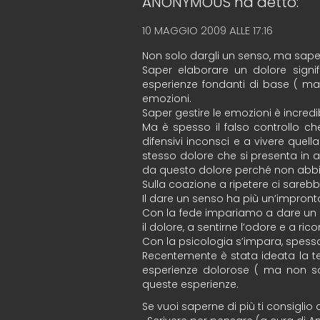
ANONYMOUS
ha detto:
10 MAGGIO 2009 ALLE 17:16
Non solo dargli un senso, ma saperl
Saper elaborare un dolore signif
esperienze fondanti di base ( mad
emozioni.
Saper gestire le emozioni è incredi
Ma è spesso il falso controllo c
difensivi inconsci e a vivere quell
stesso dolore che si presenta in a
da questo dolore perché non abbia
Sulla coazione a ripetere ci sareb
Il dare un senso ha più un’impront
Con la fede impariamo a dare un s
il dolore, a sentirne l’odore e a ric
Con la psicologia s’impara, spesso
Recentemente è stata ideata la tec
esperienze dolorose ( ma non sol
queste esperienze.
Se vuoi saperne di più ti consiglio 