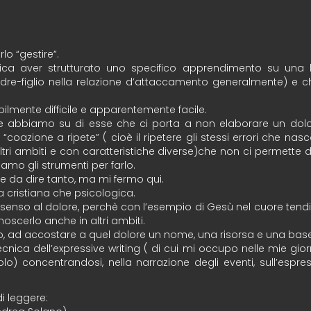
o “gestire”.
ica aver strutturato uno specifico apprendimento su una b
re-figlio nella relazione d’attaccamento generalmente) e ch
bilmente difficile e apparentemente facile.
he abbiamo su di esse che ci porta a non elaborare un dol
a “coazione a ripete” ( cioè il ripetere gli stessi errori che n
ltri ambiti e con caratteristiche diverse)che non ci permette d
mo gli strumenti per farlo.
be da dire tanto, ma mi fermo qui.
a cristiana che psicologica.
enso al dolore, perchè con l’esempio di Gesù nel cuore tend
onoscerlo anche in altri ambiti.
, ad accostare a quel dolore un nome, una risorsa e una base d
nica dell’expressive writing ( di cui mi occupo nelle mie giorn
o) concentrandosi, nella narrazione degli eventi, sull’espr
di leggere: