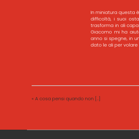
In miniatura questa è
difficoltà, i suoi os
trasforma in ali capac
Giacomo mi ha aiuta
anno si spegne, in u
dato le ali per volare
« A cosa pensi quando non [..]