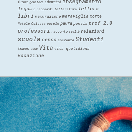
insegnamento
identità
futuro
genitori
legami
lettura
Leopardi
letteratura
libri
meraviglia
morte
maturazione
prof 2.0
paura
poesia
Natale
Odissea
parole
professori
relazioni
racconto
realtà
scuola
Studenti
senso
speranza
Vita
tempo
vita quotidiana
uomo
vocazione