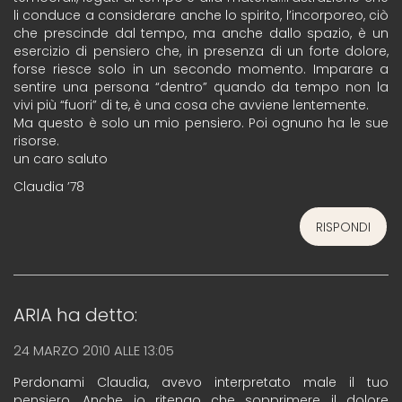
li conduce a considerare anche lo spirito, l’incorporeo, ciò
che prescinde dal tempo, ma anche dallo spazio, è un
esercizio di pensiero che, in presenza di un forte dolore,
forse riesce solo in un secondo momento. Imparare a
sentire una persona “dentro” quando da tempo non la
vivi più “fuori” di te, è una cosa che avviene lentemente.
Ma questo è solo un mio pensiero. Poi ognuno ha le sue
risorse.
un caro saluto
Claudia ’78
RISPONDI
ARIA
ha detto:
24 MARZO 2010 ALLE 13:05
Perdonami Claudia, avevo interpretato male il tuo
pensiero. Anche io ritengo che sopprimere il dolore