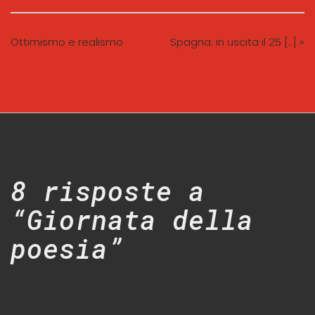
Ottimismo e realismo
Spagna: in uscita il 25 [..] »
8 risposte a
“Giornata della
poesia”