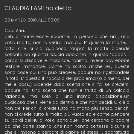
CLAUDIA LAMI
ha detto:
23 MARZO 2010 ALLE 09:05
Ciao Aria,
beh..la morte esiste eccome. La persona che ami, una
volta morta, non la vedrai mai più. E’ questa la morte. Il
fatto che ci sia qualcosa “dopo” la morte dipende
soltanto da quanta fiducia abbiamo in questo “dopo”. Il
corpo si dissolve e marcisce, l’anima invece dovrebbbe
restare immortale. Come ho scritto anche ieri, queste
sono cose cui uno può credere, oppure no, rigettandole
in toto. E’ questo il nocciolo del problema (o almeno, per
me è così..) Dipende dalla scelta che si fa: se crederci
oppure no. Una scelta che non è frutto di un calcolo
razionale, ma solo di una intima disposizione..un
qualcosa che ti viene da dentro e che non decidi. O c’è o
non c’è. Per chi ci crede tutto ha molto più senso, per chi
non ci crede, tutto è molto più vuoto ed è come pendere
sui bordi del Nulla. Poi ci sono quelli che cercano di capire
da che parte stanno…che non hanno certezze alcune e
che si limitano a cercare di capire sé stessi. E soprattutto