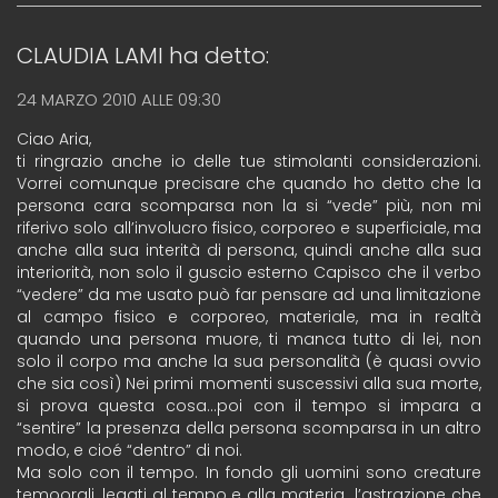
CLAUDIA LAMI
ha detto:
24 MARZO 2010 ALLE 09:30
Ciao Aria,
ti ringrazio anche io delle tue stimolanti considerazioni.
Vorrei comunque precisare che quando ho detto che la
persona cara scomparsa non la si “vede” più, non mi
riferivo solo all’involucro fisico, corporeo e superficiale, ma
anche alla sua interità di persona, quindi anche alla sua
interiorità, non solo il guscio esterno Capisco che il verbo
“vedere” da me usato può far pensare ad una limitazione
al campo fisico e corporeo, materiale, ma in realtà
quando una persona muore, ti manca tutto di lei, non
solo il corpo ma anche la sua personalità (è quasi ovvio
che sia così) Nei primi momenti suscessivi alla sua morte,
si prova questa cosa…poi con il tempo si impara a
“sentire” la presenza della persona scomparsa in un altro
modo, e cioé “dentro” di noi.
Ma solo con il tempo. In fondo gli uomini sono creature
temoorali, legati al tempo e alla materia…l’astrazione che