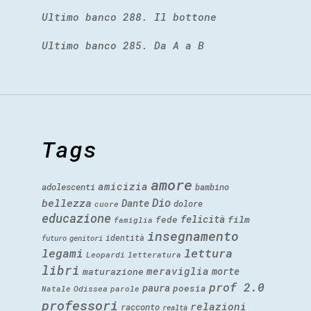
Ultimo banco 288. Il bottone
Ultimo banco 285. Da A a B
Tags
amore
amicizia
adolescenti
bambino
Dio
bellezza
Dante
dolore
cuore
educazione
felicità
fede
film
famiglia
insegnamento
identità
futuro
genitori
legami
lettura
Leopardi
letteratura
libri
meraviglia
morte
maturazione
prof 2.0
paura
poesia
Natale
Odissea
parole
professori
relazioni
racconto
realtà