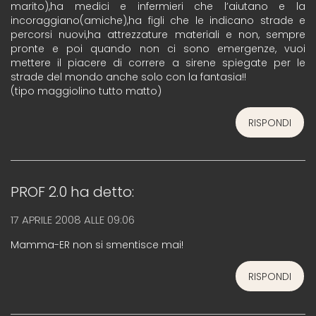
marito),ha medici e infermieri che l’aiutano e la
incoraggiano(amiche),ha figli che le indicano strade e
percorsi nuovi,ha attrezzature materiali e non, sempre
pronte e poi quando non ci sono emergenze, vuoi
mettere il piacere di correre a sirene spiegate per le
strade del mondo anche solo con la fantasia!!
(tipo maggiolino tutto matto)
RISPONDI
PROF 2.0
ha detto:
17 APRILE 2008 ALLE 09:06
Mamma-ER non si smentisce mai!
RISPONDI