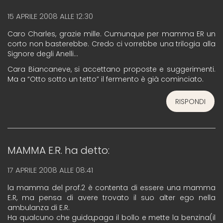
15 APRILE 2008 ALLE 12:30
Caro Charles, grazie mille. Cumunque per mamma ER un
corto non basterebbe. Credo ci vorrebbe una trilogia alla
Signore degli Anelli…
Cara Biancaneve, si accettano proposte e suggerimenti.
Ma a “Otto sotto un tetto” il fermento è già cominciato.
RISPONDI
MAMMA E.R.
ha detto:
17 APRILE 2008 ALLE 08:41
la mamma del prof.2 è contenta di essere una mamma
E.R, ma pensa di avere trovato il suo alter ego nella
ambulanza di E.R.
Ha qualcuno che guida,paga il bollo e mette la benzina(il