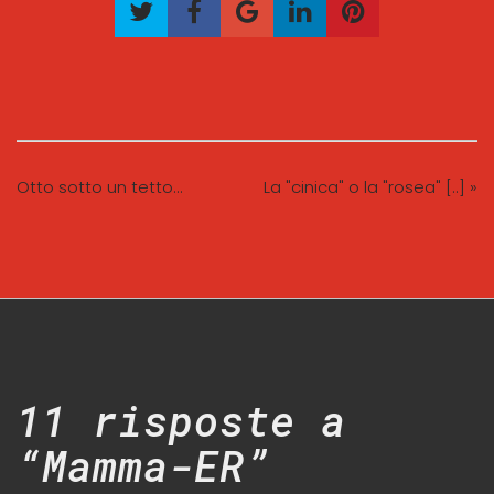
Otto sotto un tetto…
La "cinica" o la "rosea" [..] »
11 risposte a
“Mamma-ER”