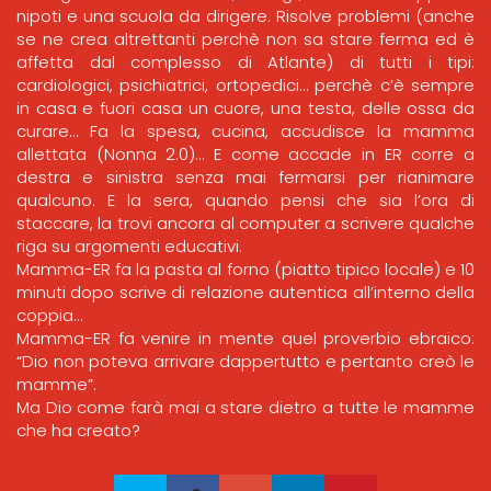
nipoti e una scuola da dirigere. Risolve problemi (anche
se ne crea altrettanti perchè non sa stare ferma ed è
affetta dal complesso di Atlante) di tutti i tipi:
cardiologici, psichiatrici, ortopedici… perchè c’è sempre
in casa e fuori casa un cuore, una testa, delle ossa da
curare… Fa la spesa, cucina, accudisce la mamma
allettata (Nonna 2.0)… E come accade in ER corre a
destra e sinistra senza mai fermarsi per rianimare
qualcuno. E la sera, quando pensi che sia l’ora di
staccare, la trovi ancora al computer a scrivere qualche
riga su argomenti educativi.
Mamma-ER fa la pasta al forno (piatto tipico locale) e 10
minuti dopo scrive di relazione autentica all’interno della
coppia…
Mamma-ER fa venire in mente quel proverbio ebraico:
“Dio non poteva arrivare dappertutto e pertanto creò le
mamme”.
Ma Dio come farà mai a stare dietro a tutte le mamme
che ha creato?