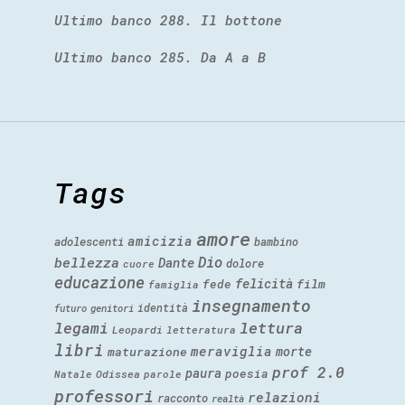
Ultimo banco 288. Il bottone
Ultimo banco 285. Da A a B
Tags
amore
amicizia
adolescenti
bambino
Dio
bellezza
Dante
dolore
cuore
educazione
felicità
fede
film
famiglia
insegnamento
identità
futuro
genitori
legami
lettura
Leopardi
letteratura
libri
meraviglia
morte
maturazione
prof 2.0
paura
poesia
Natale
Odissea
parole
professori
relazioni
racconto
realtà