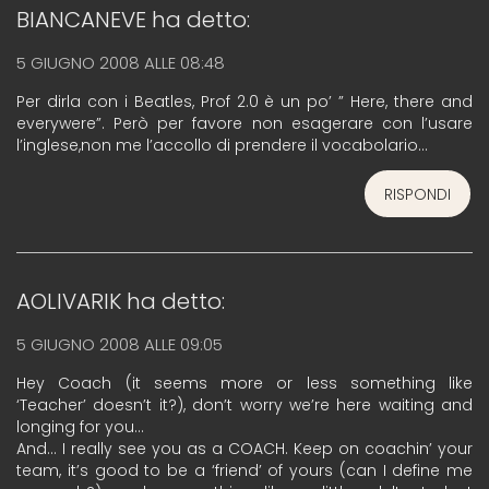
BIANCANEVE
ha detto:
5 GIUGNO 2008 ALLE 08:48
Per dirla con i Beatles, Prof 2.0 è un po’ ” Here, there and
everywere”. Però per favore non esagerare con l’usare
l’inglese,non me l’accollo di prendere il vocabolario…
RISPONDI
AOLIVARIK
ha detto:
5 GIUGNO 2008 ALLE 09:05
Hey Coach (it seems more or less something like
‘Teacher’ doesn’t it?), don’t worry we’re here waiting and
longing for you…
And… I really see you as a COACH. Keep on coachin’ your
team, it’s good to be a ‘friend’ of yours (can I define me