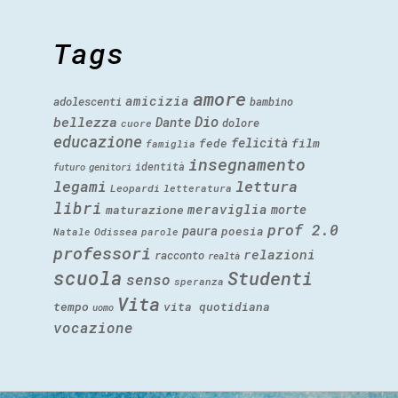
Tags
amore
amicizia
adolescenti
bambino
Dio
bellezza
Dante
dolore
cuore
educazione
felicità
fede
film
famiglia
insegnamento
identità
futuro
genitori
legami
lettura
Leopardi
letteratura
libri
meraviglia
morte
maturazione
prof 2.0
paura
poesia
Natale
Odissea
parole
professori
relazioni
racconto
realtà
scuola
Studenti
senso
speranza
Vita
tempo
vita quotidiana
uomo
vocazione