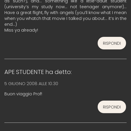
as such?), and… something like a little-adult student
(university’s my study now… not teenager anymore!)…
Have a great flight, fly with angels (you’ll know what I mean
when you whatch that movie I talked you about… it’s in the
end…)
Miss ya already!
RISPONDI
APE STUDENTE
ha detto:
5 GIUGNO 2008 ALLE 10:30
Buon viaggio Prof!
RISPONDI