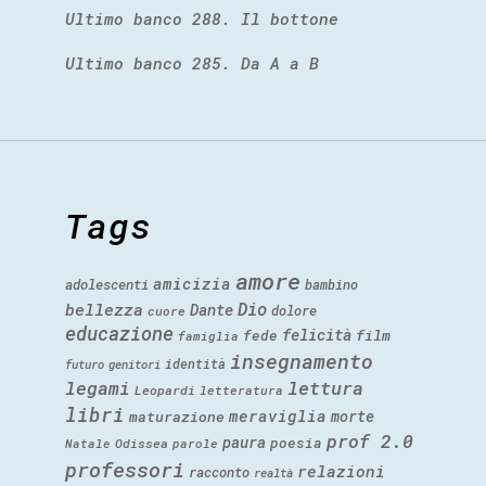
Ultimo banco 288. Il bottone
Ultimo banco 285. Da A a B
Tags
amore
amicizia
adolescenti
bambino
Dio
bellezza
Dante
dolore
cuore
educazione
felicità
fede
film
famiglia
insegnamento
identità
futuro
genitori
legami
lettura
Leopardi
letteratura
libri
meraviglia
morte
maturazione
prof 2.0
paura
poesia
Natale
Odissea
parole
professori
relazioni
racconto
realtà