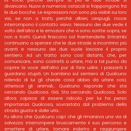
divaricano. Nuovi e numerosi ostacoli si frappongono fra
le due bocche. Le espressioni non sono più visibili sui loro
visi, se non a tratti, perchè alberi, cespugli, rocce
interrompono il contatto visivo. Nessuno dei due vede il
volto dell’altro e le emozioni che vi sono scritte sopra, se
non a tratti. Quindi finiscono col fraintenderle. Entrambi
continuano a sperare che le due strade si incontrino più
avanti e nessuno dei due vuole lasciare il proprio
sentiero. Ad un tratto sono così distanti, che, per
comunicare, sono costretti a urlare, ma a tal punto da
coprire la voce dell’altro pur di farsi udire. I passanti li
guardano stupiti. Un bambino sul sentiero di Qualcuno
ridendo di lui gli chiede cosa abbia da urlare così,
atterisce gli animali… Qualcuno risponde che sta
cercando Qualcosa. Già. Sta cercando Qualcosa. Solo
allora capisce di essere ridicolo: per lui ha perso
importanza Qualcosa, sovrastata dal problema della
strada giusta e dalle urla…
Fu allora che Qualcuno capì che gli rimaneva una via di
salvezza: interrompere bruscamente il suo percorso e
smettere di urlare, tornare indietro e raggiungere