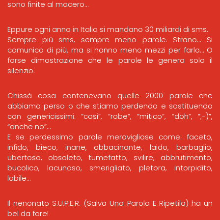
sono finite al macero…
Eppure ogni anno in Italia si mandano 30 miliardi di sms.
Sempre più sms, sempre meno parole. Strano… Si
comunica di più, ma si hanno meno mezzi per farlo… O
forse dimostrazione che le parole le genera solo il
silenzio.
Chissà cosa contenevano quelle 2000 parole che
abbiamo perso o che stiamo perdendo e sostituendo
con genericissimi: “cosi”, “robe”, “mitico”, “doh”, “;-)”,
“anche no”…
E se perdessimo parole meravigliose come: faceto,
infido, bieco, inane, abbacinante, laido, barbaglio,
ubertoso, obsoleto, tumefatto, svilire, abbrutimento,
bucolico, lacunoso, smerigliato, pletora, intorpidito,
labile…
Il nenonato S.U.P.E.R. (Salva Una Parola E Ripetila) ha un
bel da fare!