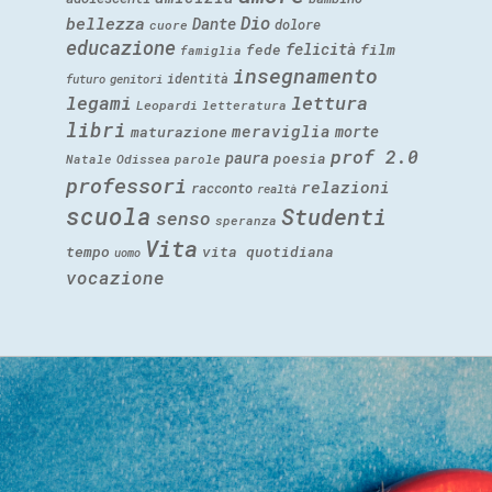
Dio
bellezza
Dante
dolore
cuore
educazione
felicità
fede
film
famiglia
insegnamento
identità
futuro
genitori
legami
lettura
Leopardi
letteratura
libri
meraviglia
morte
maturazione
prof 2.0
paura
poesia
Natale
Odissea
parole
professori
relazioni
racconto
realtà
scuola
Studenti
senso
speranza
Vita
tempo
vita quotidiana
uomo
vocazione