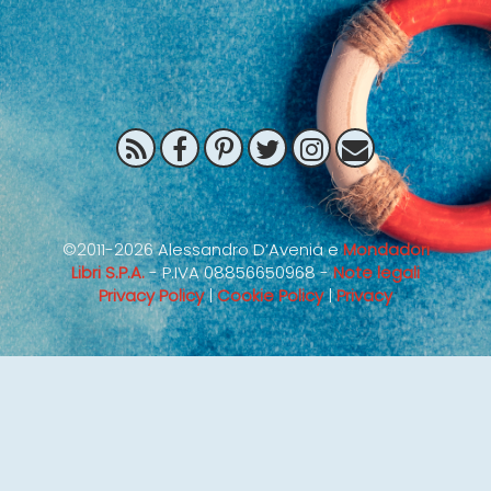
©2011-2026 Alessandro D’Avenia e
Mondadori
Libri S.P.A.
- P.IVA 08856650968 -
Note legali
Privacy Policy
|
Cookie Policy
|
Privacy