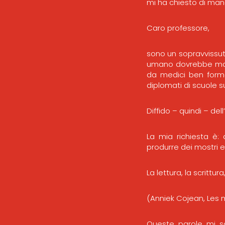
mi ha chiesto di mand
Caro professore,
sono un sopravvissut
umano dovrebbe mai v
da medici ben format
diplomati di scuole su
Diffido – quindi – dell
La mia richiesta è: 
produrre dei mostri ed
La lettura, la scrittu
(Anniek Cojean, Les
Queste parole mi son