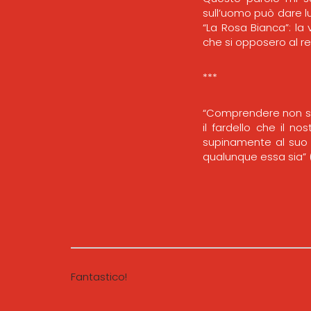
sull’uomo può dare lu
“La Rosa Bianca”: la 
che si opposero al re
***
“Comprendere non sig
il fardello che il n
supinamente al suo 
qualunque essa sia” (H
Fantastico!