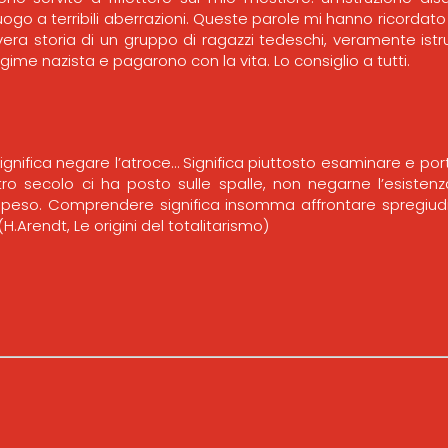
ogo a terribili aberrazioni. Queste parole mi hanno ricordato i
vera storia di un gruppo di ragazzi tedeschi, veramente istr
gime nazista e pagarono con la vita. Lo consiglio a tutti.
nifica negare l’atroce… Significa piuttosto esaminare e p
ostro secolo ci ha posto sulle spalle, non negarne l’esisten
peso. Comprendere significa insomma affrontare spregiud
.Arendt, Le origini del totalitarismo)