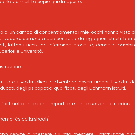
arla via mail. La copio qui di seguito.
o di un campo di concentramento.I miei occhi hanno visto 
edere: camere a gas costruite da ingegneri istruiti, bamb
i, lattanti uccisi da infermiere provette, donne e bambini
periori e università.
’istruzione.
aiutate i vostri allievi a diventare esseri umani. I vostri 
ucati, degli psicopatici qualificati, degli Eichmann istruiti.
ra, l’aritmetica non sono importanti se non servono a rendere i n
 memoirès de la shoah)
o servite a riflettere sul mio mestiere: un’istruzione dis