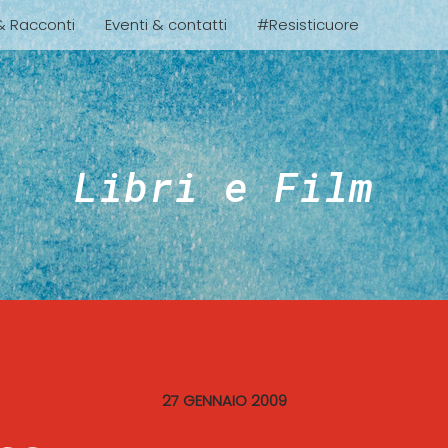
 & Racconti
Eventi & contatti
#Resisticuore
Libri e Film
27 GENNAIO 2009