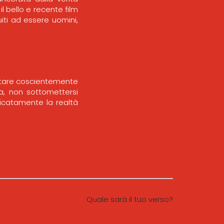
l bello e recente film
uiti ad essere uomini,
ortare coscientemente
za, non sottomettersi
icatamente la realtà
Quale sarà il tuo verso?