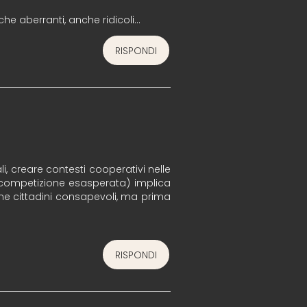
che aberranti, anche ridicoli…
RISPONDI
ali, creare contesti cooperativi nelle
a competizione esasperata) implica
ome cittadini consapevoli, ma prima
RISPONDI