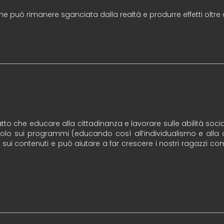
one può rimanere sganciata dalla realtà e produrre effetti oltre 
 fatto che educare alla cittadinanza e lavorare sulle abilità soci
 solo sui programmi (educando così all’individualismo e all
o sui contenuti e può aiutare a far crescere i nostri ragazzi c