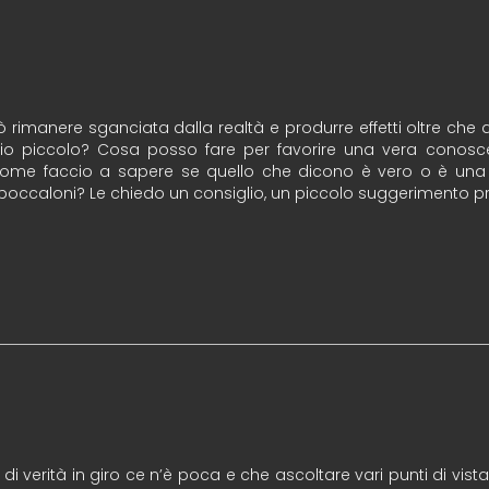
 rimanere sganciata dalla realtà e produrre effetti oltre che a
o piccolo? Cosa posso fare per favorire una vera conoscenz
: come faccio a sapere se quello che dicono è vero o è un
 boccaloni? Le chiedo un consiglio, un piccolo suggerimento pra
e di verità in giro ce n’è poca e che ascoltare vari punti di vis