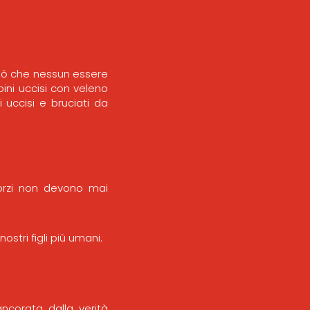
ciò che nessun essere
ini uccisi con veleno
 uccisi e bruciati da
sforzi non devono mai
ostri figli più umani.
ancorata dalla verità