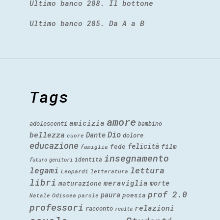
Ultimo banco 288. Il bottone
Ultimo banco 285. Da A a B
Tags
amore
amicizia
adolescenti
bambino
Dio
bellezza
Dante
dolore
cuore
educazione
felicità
fede
film
famiglia
insegnamento
identità
futuro
genitori
legami
lettura
Leopardi
letteratura
libri
meraviglia
morte
maturazione
prof 2.0
paura
poesia
Natale
Odissea
parole
professori
relazioni
racconto
realtà