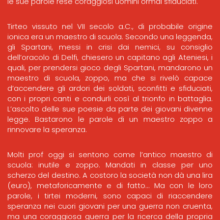
le sue parole rese coraggiosi uomini ormai sfiduciati.
Tirteo vissuto nel VII secolo a.C., di probabile origine
ionica era un maestro di scuola. Secondo una leggenda,
gli Spartani, messi in crisi dai nemici, su consiglio
dell’oracolo di Delfi, chiesero un capitano agli Ateniesi, i
quali, per prendersi gioco degli Spartani, mandarono un
maestro di scuola, zoppo, ma che si rivelò capace
d’accendere gli ardori dei soldati, sconfitti e sfiduciati,
con i propri canti e condurli così al trionfo in battaglia.
L’ascolto delle sue poesie da parte dei giovani divenne
legge. Bastarono le parole di un maestro zoppo a
rinnovare la speranza.
Molti prof oggi si sentono come l’antico maestro di
scuola: inutile e zoppo. Mandati in classe per uno
scherzo del destino. A costoro la società non dà una lira
(euro), metaforicamente e di fatto… Ma con le loro
parole, i tirtei moderni, sono capaci di riaccendere
speranza nei cuori giovani per una guerra non cruenta,
ma una coraggiosa guerra per la ricerca della propria