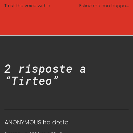
Trust the voice within
Felice ma non troppo…
2 risposte a
“Tirteo”
ANONYMOUS
ha detto: