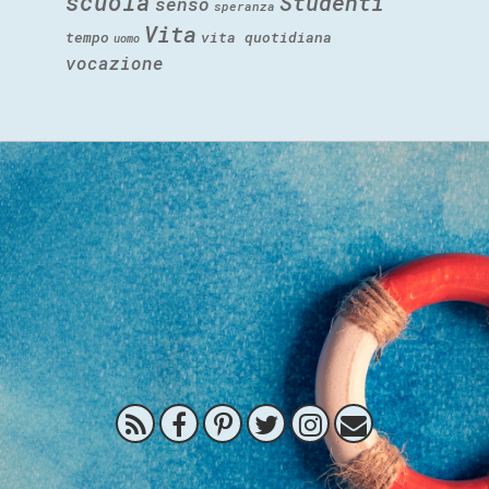
scuola
Studenti
senso
speranza
Vita
tempo
vita quotidiana
uomo
vocazione