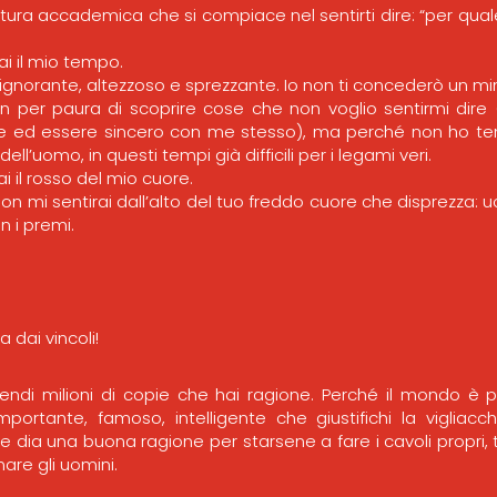
ltura accademica che si compiace nel sentirti dire: “per q
ai il mio tempo.
ignorante, altezzoso e sprezzante. Io non ti concederò un m
n per paura di scoprire cose che non voglio sentirmi dire 
re ed essere sincero con me stesso), ma perché non ho 
 dell’uomo, in questi tempi già difficili per i legami veri.
i il rosso del mio cuore.
on mi sentirai dall’alto del tuo freddo cuore che disprezza: 
n i premi.
a dai vincoli!
endi milioni di copie che hai ragione. Perché il mondo è 
ortante, famoso, intelligente che giustifichi la vigliaccher
 dia una buona ragione per starsene a fare i cavoli propri, t
are gli uomini.