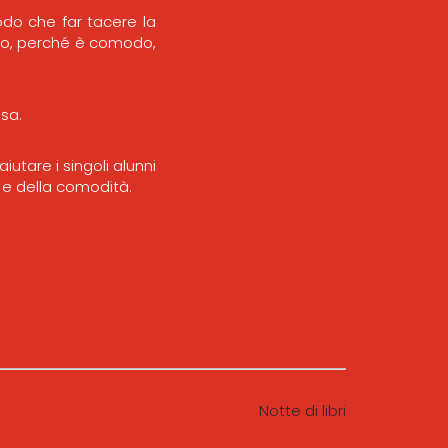
odo che far tacere la
esso, perché è comodo,
sa.
tare i singoli alunni
a e della comodità.
Notte di libri