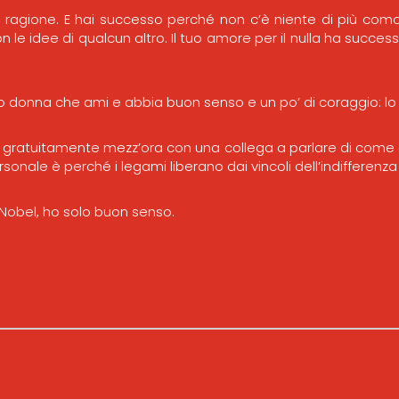
 ragione. E hai successo perché non c’è niente di più com
n le idee di qualcun altro. Il tuo amore per il nulla ha succ
 donna che ami e abbia buon senso e un po’ di coraggio: lo 
 gratuitamente mezz’ora con una collega a parlare di come aiu
rsonale è perché i legami liberano dai vincoli dell’indifferenz
 Nobel, ho solo buon senso.