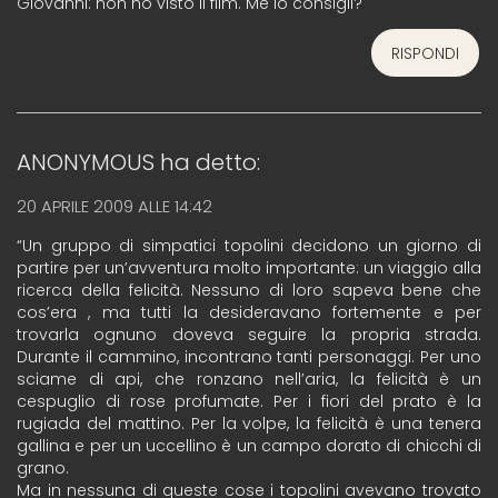
Giovanni: non ho visto il film. Me lo consigli?
RISPONDI
ANONYMOUS
ha detto:
20 APRILE 2009 ALLE 14:42
“Un gruppo di simpatici topolini decidono un giorno di
partire per un’avventura molto importante: un viaggio alla
ricerca della felicità. Nessuno di loro sapeva bene che
cos’era , ma tutti la desideravano fortemente e per
trovarla ognuno doveva seguire la propria strada.
Durante il cammino, incontrano tanti personaggi. Per uno
sciame di api, che ronzano nell’aria, la felicità è un
cespuglio di rose profumate. Per i fiori del prato è la
rugiada del mattino. Per la volpe, la felicità è una tenera
gallina e per un uccellino è un campo dorato di chicchi di
grano.
Ma in nessuna di queste cose i topolini avevano trovato