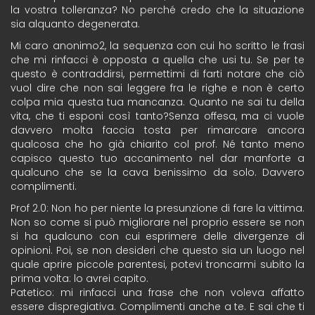
la vostra tolleranza? No perché credo che la situazione
sia alquanto degenerata.
Mi caro anonimo2, la sequenza con cui ho scritto le frasi
che mi rinfacci è opposta a quella che usi tu. Se per te
questo è contraddirsi, permettimi di farti notare che ciò
vuol dire che non sai leggere fra le righe e non è certo
colpa mia questa tua mancanza. Quanto ne sai tu della
vita, che ti esponi così tanto?Senza offesa, ma ci vuole
davvero molta faccia tosta per rimarcare ancora
qualcosa che ho già chiarito col prof. Né tanto meno
capisco questo tuo accanimento nel dar manforte a
qualcuno che se la cava benissimo da solo. Davvero
complimenti.
Prof 2.0: Non ho per niente la presunzione di fare la vittima.
Non so come si può migliorare nel proprio essere se non
si ha qualcuno con cui esprimere delle divergenze di
opinioni. Poi, se non desideri che questo sia un luogo nel
quale aprire piccole parentesi, potevi troncarmi subito la
prima volta: lo avrei capito.
Patetico: mi rinfacci una frase che non voleva affatto
essere dispregiativa. Complimenti anche a te. E sai che ti