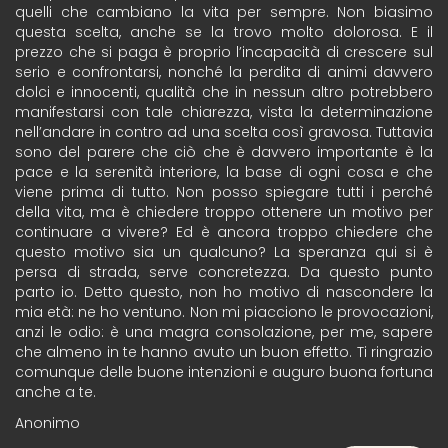
quelli che cambiano la vita per sempre. Non biasimo
questa scelta, anche se la trovo molto dolorosa. E il
prezzo che si paga è proprio l’incapacità di crescere sul
serio e confrontarsi, nonché la perdita di animi davvero
dolci e innocenti, qualità che in nessun altro potrebbero
manifestarsi con tale chiarezza, vista la determinazione
nell’andare in contro ad una scelta così gravosa. Tuttavia
sono del parere che ciò che è davvero importante è la
pace e la serenità interiore, la base di ogni cosa e che
viene prima di tutto. Non posso spiegare tutti i perché
della vita, ma è chiedere troppo ottenere un motivo per
continuare a vivere? Ed è ancora troppo chiedere che
questo motivo sia un qualcuno? La speranza qui si è
persa di strada, serve concretezza. Da questo punto
parto io. Detto questo, non ho motivo di nascondere la
mia età: ne ho ventuno. Non mi piacciono le provocazioni,
anzi le odio: è una magra consolazione, per me, sapere
che almeno in te hanno avuto un buon effetto. Ti ringrazio
comunque delle buone intenzioni e auguro buona fortuna
anche a te.
Anonimo