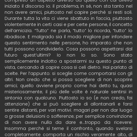
compreso un aspetto diverso da quello con cui avevo
iniziato il discorso io: il problema, in sé, non sta tanto nel
non avere amici, piuttosto nel capire perché si resti soli.
Durante tutta la vita ci viene sbattuto in faccia, piuttosto
violentemente in certi casi e per certe persone, il concetto
dell’amicizia. “Tutto” ne parla, “tutto” lo ricorda, “tutto” lo
ribadisce. E malgrado sia il modo migliore per infondere
questo sentimento nelle persone, ho imparato che non
tutti possono condividerlo. Cosa possono aspettarsi dal
futuro quest’ultimi? Io non lo so. Sono stato
semplicemente indotto a spostarmi su questo punto di
vista, cercando di capire cosa si celi dietro. Hai parlato di
scelte. Per l’appunto: si sceglie come comportarsi con gli
altri. Non credo che si possa scegliere di non scoprire
amici; quello avviene proprio come hai detto tu, quasi
misteriosamente; il più delle volte è naturale sentirsi in
sintonia con qualcuno. Piuttosto io so (e non credo, fai
attenzione) che si può scegliere di allontanarli e farsi
sentire distanti, per vari motivi: magari per non dar luogo
a grosse delusioni o sofferenze; per semplice convinzione
di non avere nulla da dare e…troppo da ricevere.
Insomma perché si teme il confronto, quando svelarsi
completamente comporta un rischio veramente alto, di