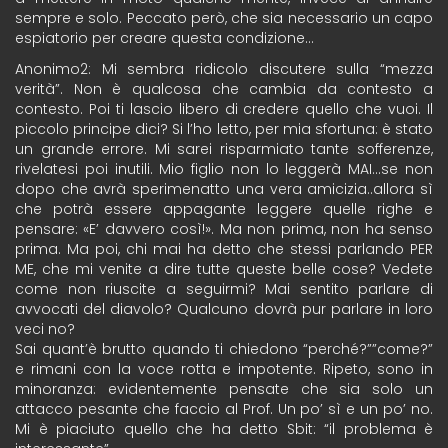
sempre e solo. Peccato però, che sia necessario un capo
espiatorio per creare questa condizione…
Anonimo2: Mi sembra ridicolo discutere sulla “mezza
verità”. Non è qualcosa che cambia da contesto a
contesto. Poi ti lascio libero di credere quello che vuoi. Il
piccolo principe dici? Si l’ho letto, per mia sfortuna: è stato
un grande errore. Mi sarei risparmiato tante sofferenze,
rivelatesi poi inutili. Mio figlio non lo leggerà MAI…se non
dopo che avrà sperimenatto una vera amicizia..allora sì
che potrà essere appagante leggere quelle righe e
pensare: «E’ davvero così!». Ma non prima, non ha senso
prima. Ma poi, chi mai ha detto che stessi parlando PER
ME, che mi venite a dire tutte queste belle cose? Vedete
come non riuscite a seguirmi? Mai sentito parlare di
avvocati del diavolo? Qualcuno dovrà pur parlare in loro
veci no?
Sai quant’è brutto quando ti chiedono “perché?””come?”
e rimani con la voce rotta e impotente. Ripeto, sono in
minoranza: evidentemente pensate che sia solo un
attacco pesante che faccio al Prof. Un po’ sì e un po’ no.
Mi è piaciuto quello che ha detto Sbit: “il problema è