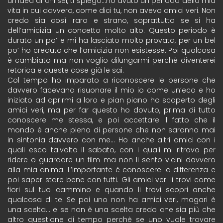
un’idea di chi sei, ti spiego…ho avuto un periodo della mia
vita in cui davvero, come dici tu, non avevo amici veri. Non
credo sia così raro e strano, soprattutto se si ha
dell’amicizia un concetto molto alto. Questo periodo è
durato un po’ e mi ha lasciato molto provata, per un bel
po’ ho creduto che l’amicizia non esistesse. Poi qualcosa
è cambiato ma non voglio dilungarmi perchè diventerei
retorica e queste cose già le sai.
Col tempo ho imparato a riconoscere le persone che
davvero facevano risuonare il mio io come un’eco e ho
iniziato ad aprirmi a loro e pian piano ho scoperto degli
amici veri, ma per far questo ho dovuto, prima di tutto
conoscere me stessa, e poi accettare il fatto che il
mondo è anche pieno di persone che non saranno mai
in sintonia davvero con me… Ho anche altri amici con i
quali esco talvolta il sabato, con i quali mi ritrovo per
ridere o guardare un film ma non li sento vicini davvero
alla mia anima. L’importante è conoscere la differenza e
poi saper stare bene con tutti. Gli amici veri li trovi come
fiori sul tuo cammino e quando li trovi scopri anche
qualcosa di te. Se poi uno non ha amici veri, magari è
una scelta… e se non è una scelta credo che sia più che
altro questione di tempo perchè se uno vuole trovare