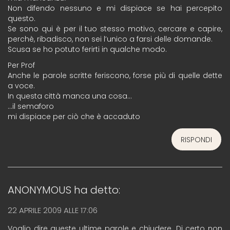
Non difendo nessuno e mi dispiace se hai percepito
questo.
Se sono qui è per il tuo stesso motivo, cercare e capire,
perchè, ribadisco, non sei l’unico a farsi delle domande.
Scusa se ho potuto ferirti in qualche modo.
Per Prof
Anche le parole scritte feriscono, forse più di quelle dette
a voce.
In questa città manca una cosa…
…il semaforo
mi dispiace per ciò che è accaduto
RISPONDI
ANONYMOUS
ha detto:
22 APRILE 2009 ALLE 17:06
Voglio dire queste ultime parole e chiudere. Di certo non