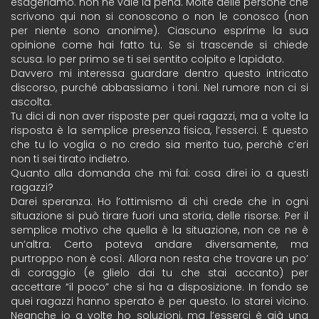
esageriamo. non ne vale la pena. Molte delle persone che
scrivono qui non si conoscono o non le conosco (non
per niente sono anonime). Ciascuno esprime la sua
opinione come hai fatto tu. Se si trascende si chiede
scusa. Io per primo se ti sei sentito colpito e lapidato.
Davvero mi interessa guardare dentro questo intricato
discorso, purché abbassiamo i toni. Nel rumore non ci si
ascolta.
Tu dici di non aver risposte per quei ragazzi, ma a volte la
risposta è la semplice presenza fisica, l’esserci. E questo
che tu lo voglia o no credo sia merito tuo, perchè c’eri
non ti sei tirato indietro.
Quanto alla domanda che mi fai: cosa direi io a questi
ragazzi?
Darei speranza. Ho l’ottimismo di chi crede che in ogni
situazione si può tirare fuori una storia, delle risorse. Per il
semplice motivo che quella è la situazione, non ce ne è
un’altra. Certo poteva andare diversamente, ma
purtroppo non è così. Allora non resta che trovare un po’
di coraggio (e glielo dai tu che stai accanto) per
accettare “il poco” che si ha a disposizione. In fondo se
quei ragazzi hanno sperato è per questo. Io starei vicino.
Neanche io a volte ho soluzioni, ma l’esserci è già una