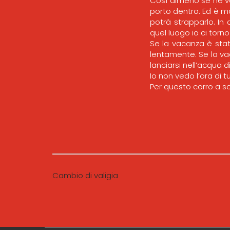
Così almeno se ne va
porto dentro. Ed è mo
potrà strapparlo. In
quel luogo io ci torno
Se la vacanza è stat
lentamente. Se la vac
lanciarsi nell’acqua 
Io non vedo l’ora di t
Per questo corro a sc
Cambio di valigia