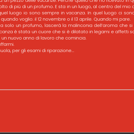
 un pezzo delle vacanze. Perché quello che ho ricevuto in
lto di più di un profumo. E sta in un luogo, al centro del mio
 quel luogo io sono sempre in vacanza. In quel luogo ci sono 
 quando voglio: il 12 novembre o il 13 aprile. Quando mi pare.
a solo un profumo, lascerà la malinconia dell’aroma che si
anza è stata un cuore che si è dilatato in legami e affetti 
di un nuovo anno di lavoro che comincia.
uffarmi.
uola, per gli esami di riparazione…