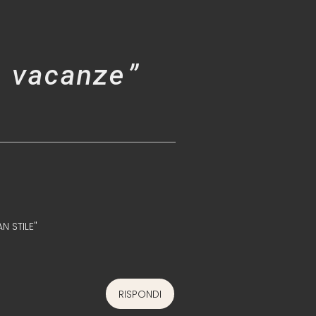
 vacanze”
N STILE"
RISPONDI