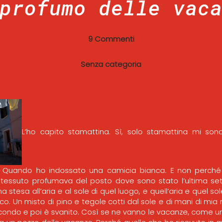
profumo delle vac
9 Commenti
Senza categoria
L’ho capito stamattina. Sì, solo stamattina mi so
. Quando ho indossato una camicia bianca. E non perché d’
l tessuto profumava del posto dove sono stato l’ultima set
 stesa all’aria e al sole di quel luogo, e quell’aria e quel s
ico. Un misto di pino e tegole cotti dal sole e di mani di mi
condo e poi è svanito. Così se ne vanno le vacanze, come u