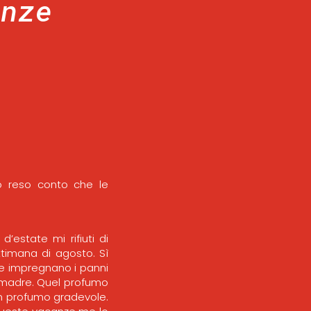
anze
no reso conto che le
estate mi rifiuti di
timana di agosto. Sì
ole impregnano i panni
a madre. Quel profumo
n profumo gradevole.