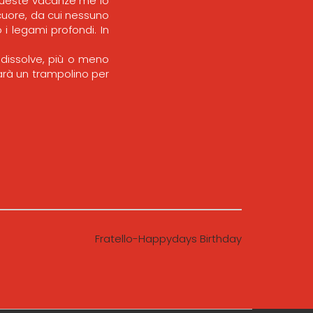
 queste vacanze me lo
 cuore, da cui nessuno
i legami profondi. In
 dissolve, più o meno
sarà un trampolino per
Fratello-Happydays Birthday