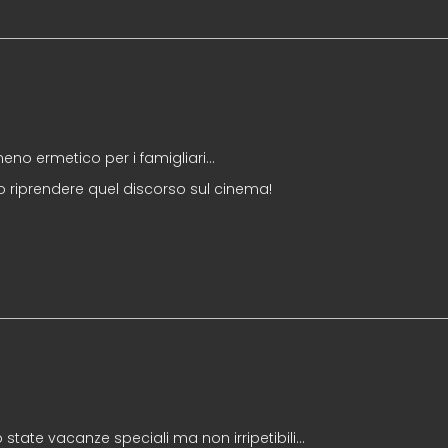
 meno ermetico per i famigliari…
iprendere quel discorso sul cinema!
o state vacanze speciali ma non irripetibili…