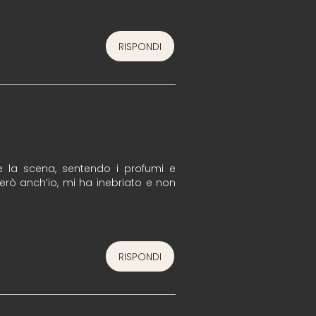
RISPONDI
e la scena, sentendo i profumi e
cerò anch’io, mi ha inebriato e non
RISPONDI