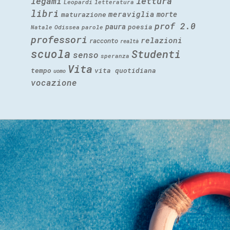
legami
lettura
Leopardi
letteratura
libri
meraviglia
morte
maturazione
prof 2.0
paura
poesia
Natale
Odissea
parole
professori
relazioni
racconto
realtà
scuola
Studenti
senso
speranza
Vita
tempo
vita quotidiana
uomo
vocazione