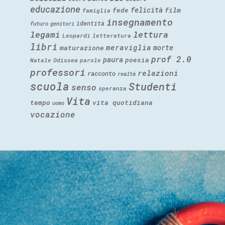
educazione
felicità
fede
film
famiglia
insegnamento
identità
futuro
genitori
legami
lettura
Leopardi
letteratura
libri
meraviglia
morte
maturazione
prof 2.0
paura
poesia
Natale
Odissea
parole
professori
relazioni
racconto
realtà
scuola
Studenti
senso
speranza
Vita
tempo
vita quotidiana
uomo
vocazione