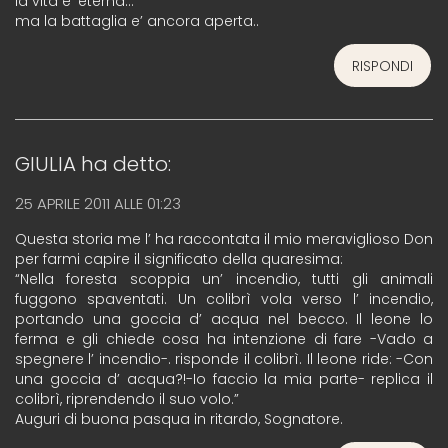
la vita e’ eterna…
ma la battaglia e’ ancora aperta..
RISPONDI
GIULIA
ha detto:
25 APRILE 2011 ALLE 01:23
Questa storia me l’ ha raccontata il mio meraviglioso Don
per farmi capire il significato della quaresima:
“Nella foresta scoppia un’ incendio, tutti gli animali
fuggono spaventati. Un colibrì vola verso l’ incendio,
portando una goccia d’ acqua nel becco. Il leone lo
ferma e gli chiede cosa ha intenzione di fare -Vado a
spegnere l’ incendio-. risponde il colibrì. Il leone ride: -Con
una goccia d’ acqua?!-Io faccio la mia parte- replica il
colibrì, riprendendo il suo volo.”
Auguri di buona pasqua in ritardo, Sognatore.