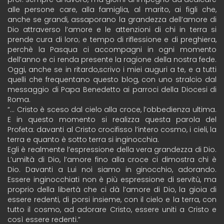
alle persone care, alla famiglia, al marito, ai figli che,
anche se grandi, assaporano la grandezza dell’amore di
Dio attraverso l’amore e le attenzioni di chi in terra si
prende cura di loro; e tempo di riflessione e di preghiera,
perchè la Pasqua ci accompagni in ogni momento
dell’anno e ci renda presente la ragione della nostra fede.
Oggi, anche se in ritardo,scrivo i miei auguri a te, e a tutti
quelli che frequentano questo blog, con uno stralcio dal
messaggio di Papa Benedetto ai parroci della Diocesi di
Roma.
“… Cristo è sceso dal cielo alla croce, l’obbedienza ultima.
E in questo momento si realizza questa parola del
Profeta: davanti al Cristo crocifisso l’intero cosmo, i cieli, la
terra e quanto è sotto terra si inginocchia.
Egli è realmente l’espressione della vera grandezza di Dio.
L’umiltà di Dio, l’amore fino alla croce ci dimostra chi è
Dio. Davanti a Lui noi siamo in ginocchio, adorando.
Essere inginocchiati non è più espressione di servitù, ma
proprio della libertà che ci dà l’amore di Dio, la gioia di
essere redenti, di porsi insieme, con il cielo e la terra, con
tutto il cosmo, ad adorare Cristo, essere uniti a Cristo e
così essere redenti.”