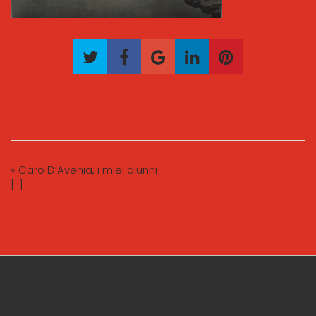
« Caro D’Avenia, i miei alunni
[..]