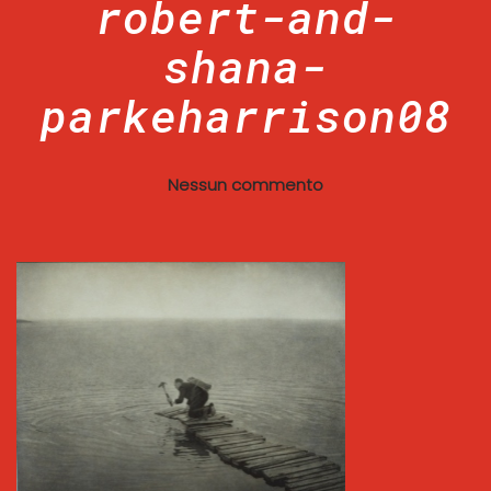
robert-and-
shana-
parkeharrison08
Nessun commento