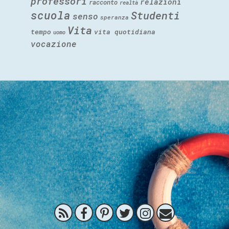
professori
relazioni
racconto
realtà
scuola
Studenti
senso
speranza
Vita
tempo
vita quotidiana
uomo
vocazione