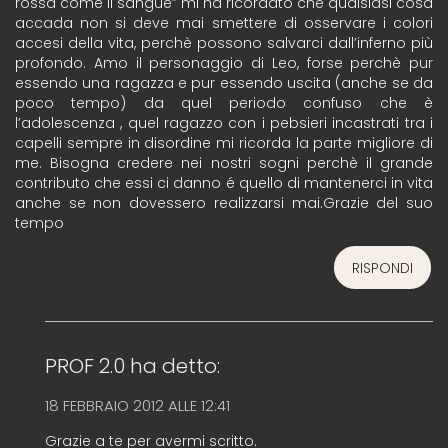
rossa come il sangue” mi ha ricordato che qualsiasi cosa
accada non si deve mai smettere di osservare i colori
accesi della vita, perchè possono salvarci dall’inferno più
profondo. Amo il personaggio di Leo, forse perchè pur
essendo una ragazza e pur essendo uscita (anche se da
poco tempo) da quel periodo confuso che è
l’adolescenza , quel ragazzo con i pebsieri incastrati tra i
capelli sempre in disordine mi ricorda la parte migliore di
me. Bisogna credere nei nostri sogni perchè il grande
contributo che essi ci danno é quello di mantenerci in vita
anche se non dovessero realizzarsi mai.Grazie del suo
tempo
RISPONDI
PROF 2.0
ha detto:
18 FEBBRAIO 2012 ALLE 12:41
Grazie a te per avermi scritto.