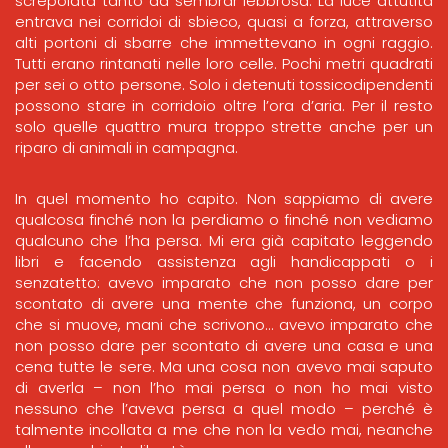
screpolata tanto da sembrar lebbrosa. La luce attutita
entrava nei corridoi di sbieco, quasi a forza, attraverso
alti portoni di sbarre che immettevano in ogni raggio.
Tutti erano rintanati nelle loro celle. Pochi metri quadrati
per sei o otto persone. Solo i detenuti tossicodipendenti
possono stare in corridoio oltre l’ora d’aria. Per il resto
solo quelle quattro mura troppo strette anche per un
riparo di animali in campagna.
In quel momento ho capito. Non sappiamo di avere
qualcosa finché non la perdiamo o finché non vediamo
qualcuno che l’ha persa. Mi era già capitato leggendo
libri e facendo assistenza agli handicappati o i
senzatetto: avevo imparato che non posso dare per
scontato di avere una mente che funziona, un corpo
che si muove, mani che scrivono… avevo imparato che
non posso dare per scontato di avere una casa e una
cena tutte le sere. Ma una cosa non avevo mai saputo
di averla – non l’ho mai persa o non ho mai visto
nessuno che l’aveva persa a quel modo – perché è
talmente incollata a me che non la vedo mai, neanche