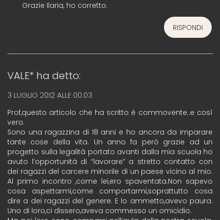
Grazie Ilaria, ho corretto.
RISPONDI
VALE*
ha detto:
3 LUGLIO 2012 ALLE 00:03
Prof,questo articolo che ha scritto è commovente..e così
vero.
Sono una ragazzina di 18 anni e ho ancora da imparare
tante cose della vita. Un anno fa però grazie ad un
progetto sulla legalità portato avanti dalla mia scuola ho
avuto l’opportunità di “lavorare” a stretto contatto con
dei ragazzi del carcere minorile di un paese vicino al mio.
Al primo incontro ,come lei,ero spaventata.Non sapevo
cosa aspettarmi,come comportarmi,soprattutto cosa
dire a dei ragazzi del genere. E lo ammetto,avevo paura.
Uno di loro,ci dissero,aveva commesso un omicidio.