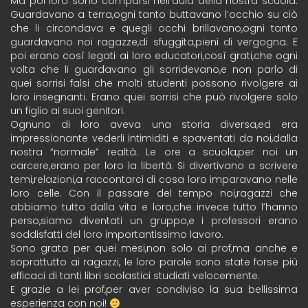
Ma poi loro sono comparsi nell’aula della nostra scuola.
Guardavano a terra,ogni tanto buttavano l’occhio su ciò
che li circondava e quegli occhi brillavano,ogni tanto
guardavano noi ragazze,di sfuggita,pieni di vergogna. E
poi erano così legati ai loro educatori,così grati,che ogni
volta che li guardavano gli sorridevano,e non parlo di
quei sorrisi falsi che molti studenti possono rivolgere ai
loro insegnanti. Erano quei sorrisi che può rivolgere solo
un figlio ai suoi genitori.
Ognuno di loro aveva una storia diversa,ed era
impressionante vederli intimiditi e spaventati da noi,dalla
nostra “normale” realtà. Le ore a scuola,per noi un
carcere,erano per loro la libertà. Si divertivano a scrivere
temi,relazioni,a raccontarci di cosa loro imparavano nelle
loro celle. Con il passare del tempo noi,ragazzi che
abbiamo tutto dalla vita e loro,che invece tutto l’hanno
perso,siamo diventati un gruppo,e i professori erano
soddisfatti del loro importantissimo lavoro.
Sono grata per quei mesi,non solo ai prof,ma anche e
soprattutto ai ragazzi, le loro parole sono state forse più
efficaci di tanti libri scolastici studiati velocemente.
E grazie a lei prof,per aver condiviso la sua bellissima
esperienza con noi!