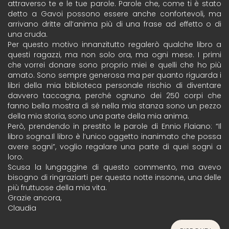
attraverso te e le tue parole. Parole che, come ti è stato
detto a Gavoi possono essere anche confortevoli, ma
arrivano dritte all’anima più di una frase ad effetto o di
una cruda.
Per questo motivo innanzitutto regalerò qualche libro a
questi ragazzi, ma non solo ora, ma ogni mese. I primi
che vorrei donare sono proprio miei e quelli che ho più
amato. Sono sempre generosa ma per quanto riguarda i
libri della mia biblioteca personale rischio di diventare
davvero taccagna, perché ognuno dei 250 corpi che
fanno bella mostra di sé nella mia stanza sono un pezzo
della mia storia, sono una parte della mia anima.
Però, prendendo in prestito le parole di Ennio Flaiano: “Il
libro sogna.Il libro è l’unico oggetto inanimato che possa
avere sogni”, voglio regalare una parte di quei sogni a
loro.
Scusa la lungaggine di questo commento, ma avevo
bisogno di ringraziarti per questa notte insonne, una delle
più fruttuose della mia vita.
Grazie ancora,
Claudia