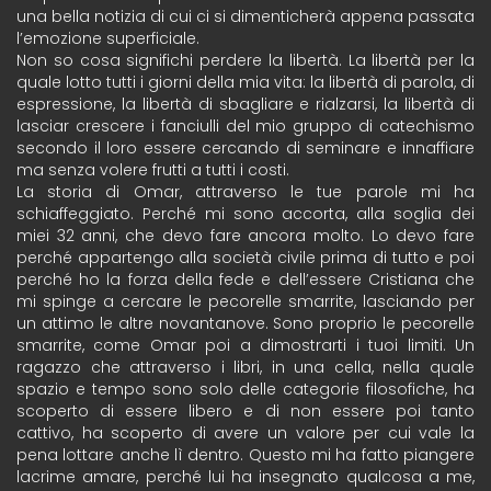
una bella notizia di cui ci si dimenticherà appena passata
l’emozione superficiale.
Non so cosa significhi perdere la libertà. La libertà per la
quale lotto tutti i giorni della mia vita: la libertà di parola, di
espressione, la libertà di sbagliare e rialzarsi, la libertà di
lasciar crescere i fanciulli del mio gruppo di catechismo
secondo il loro essere cercando di seminare e innaffiare
ma senza volere frutti a tutti i costi.
La storia di Omar, attraverso le tue parole mi ha
schiaffeggiato. Perché mi sono accorta, alla soglia dei
miei 32 anni, che devo fare ancora molto. Lo devo fare
perché appartengo alla società civile prima di tutto e poi
perché ho la forza della fede e dell’essere Cristiana che
mi spinge a cercare le pecorelle smarrite, lasciando per
un attimo le altre novantanove. Sono proprio le pecorelle
smarrite, come Omar poi a dimostrarti i tuoi limiti. Un
ragazzo che attraverso i libri, in una cella, nella quale
spazio e tempo sono solo delle categorie filosofiche, ha
scoperto di essere libero e di non essere poi tanto
cattivo, ha scoperto di avere un valore per cui vale la
pena lottare anche lì dentro. Questo mi ha fatto piangere
lacrime amare, perché lui ha insegnato qualcosa a me,