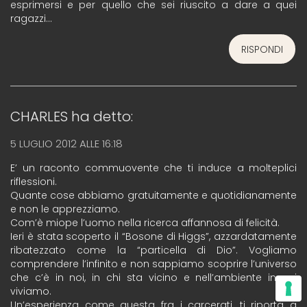
esprimersi e per quello che sei riuscito a dare a quei
ragazzi…
RISPONDI
CHARLES
ha detto:
5 LUGLIO 2012 ALLE 16:18
E’ un raconto commuovente che ti induce a molteplici
riflessioni.
Quante cose abbiamo gratuitamente e quotidianamente
e non le apprezziamo.
Com’è miope l’uomo nella ricerca affannosa di felicità.
Ieri è stata scoperto il “Bosone di Higgs”, azzardatamente
ribatezzato come la “particella di Dio”. Vogliamo
comprendere l’infinito e non sappiamo scoprire l’universo
che c’è in noi, in chi sta vicino e nell’ambiente in cui
viviamo.
Un’esperienza come questa fra i carcerati, ti riporta a