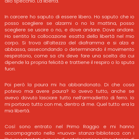
allo specchio. La libertà.
In carcere ho saputo di essere libero. Ho saputo che io
posso scegliere se alzarmi o no la mattina, posso
scegliere se uscire o no, e dove andare. Dove andare.
Ho sentito la collocazione esatta della libertà nel mio
corpo. Si trova all’altezza del diaframma e si alza e
abbassa, assecondando o determinando il movimento
respiratorio, come sa chi deve fare una scelta da cui
dipende la propria felicità e trattiene il respiro o lo sputa
fuori.
Poi però la paura mi ha abbandonato. Di che cosa
potevo mai avere paura? Io avevo tutto, anche se
avevo dovuto lasciare tutto nell’armadietto di ferro. Io
mi portavo tutto con me, dentro di me. Quel tutto era la
mia libertà.
Così sono entrato nel Primo Raggio e mi hanno
accompagnato nella «nuova» stanza-biblioteca con i