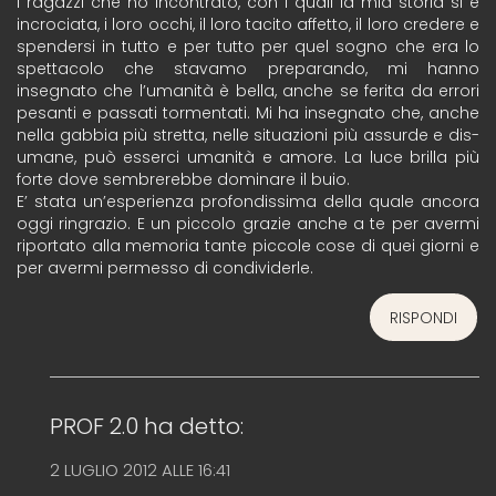
I ragazzi che ho incontrato, con i quali la mia storia si è
incrociata, i loro occhi, il loro tacito affetto, il loro credere e
spendersi in tutto e per tutto per quel sogno che era lo
spettacolo che stavamo preparando, mi hanno
insegnato che l’umanità è bella, anche se ferita da errori
pesanti e passati tormentati. Mi ha insegnato che, anche
nella gabbia più stretta, nelle situazioni più assurde e dis-
umane, può esserci umanità e amore. La luce brilla più
forte dove sembrerebbe dominare il buio.
E’ stata un’esperienza profondissima della quale ancora
oggi ringrazio. E un piccolo grazie anche a te per avermi
riportato alla memoria tante piccole cose di quei giorni e
per avermi permesso di condividerle.
RISPONDI
PROF 2.0
ha detto:
2 LUGLIO 2012 ALLE 16:41