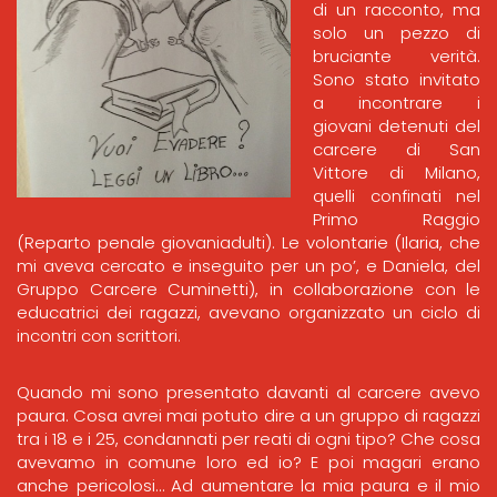
di un racconto, ma
solo un pezzo di
bruciante verità.
Sono stato invitato
a incontrare i
giovani detenuti del
carcere di San
Vittore di Milano,
quelli confinati nel
Primo Raggio
(Reparto penale giovaniadulti). Le volontarie (Ilaria, che
mi aveva cercato e inseguito per un po’, e Daniela, del
Gruppo Carcere Cuminetti), in collaborazione con le
educatrici dei ragazzi, avevano organizzato un ciclo di
incontri con scrittori.
Quando mi sono presentato davanti al carcere avevo
paura. Cosa avrei mai potuto dire a un gruppo di ragazzi
tra i 18 e i 25, condannati per reati di ogni tipo? Che cosa
avevamo in comune loro ed io? E poi magari erano
anche pericolosi… Ad aumentare la mia paura e il mio