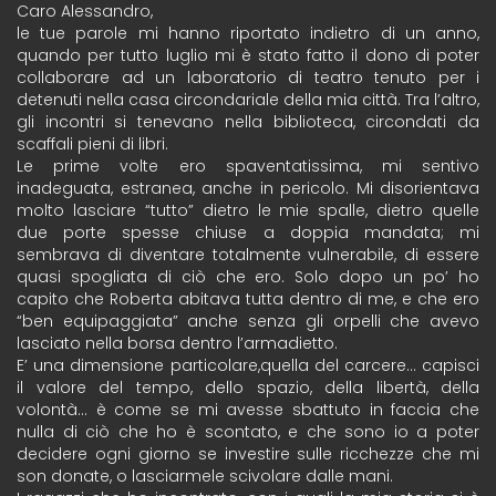
Caro Alessandro,
le tue parole mi hanno riportato indietro di un anno,
quando per tutto luglio mi è stato fatto il dono di poter
collaborare ad un laboratorio di teatro tenuto per i
detenuti nella casa circondariale della mia città. Tra l’altro,
gli incontri si tenevano nella biblioteca, circondati da
scaffali pieni di libri.
Le prime volte ero spaventatissima, mi sentivo
inadeguata, estranea, anche in pericolo. Mi disorientava
molto lasciare “tutto” dietro le mie spalle, dietro quelle
due porte spesse chiuse a doppia mandata; mi
sembrava di diventare totalmente vulnerabile, di essere
quasi spogliata di ciò che ero. Solo dopo un po’ ho
capito che Roberta abitava tutta dentro di me, e che ero
“ben equipaggiata” anche senza gli orpelli che avevo
lasciato nella borsa dentro l’armadietto.
E’ una dimensione particolare,quella del carcere… capisci
il valore del tempo, dello spazio, della libertà, della
volontà… è come se mi avesse sbattuto in faccia che
nulla di ciò che ho è scontato, e che sono io a poter
decidere ogni giorno se investire sulle ricchezze che mi
son donate, o lasciarmele scivolare dalle mani.