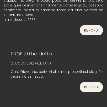
indurito, ma credimi basta poco per sentire la loro vera
età e quei desideri che finalmente come ragazzi, possono
esprimere. basta ci sarebbe tanto da dire!, verresti ad
incontrare anche
i miei detenuti????
RISPONDI
PROF 2.0
ha detto:
2 LUGLIO 2012 ALLE 16:40
Cara Giovanna, scrivimi alle mail presenti sul blog. Poi
vedremo se riesco.
RISPONDI