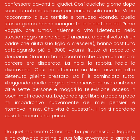
confessare davanti ai giudici. Così qualche giorno dopo
sono tornato in carcere per parlare solo con lui. Mi ha
raccontato la sua terribile e tortuosa vicenda. Quello
stesso giorno hanno inaugurato la biblioteca del Primo
Raggio, che Omar, insieme a Vito (detenuto nello
stesso raggio anche se più anziano, e con il volto di un
padre che aiuta suo figlio a crescere), hanno costituito
catalogando più di 3000 volumi, frutto di raccolte e
donazioni. Omar mi ha raccontato che dopo un anno di
carcere era disperato. La noia, la rabbia, l’odio lo
divoravano. Così ha afferrato un libro, anzi un altro
detenuto gliel’ha prestato. Da lì è cominciato tutto:
«Leggendo quelle pagine dimenticavo di avere intorno
altre sette persone e magari la televisione accesa in
pochi metri quadrati. Leggendo quel libro a poco a poco
mi impadronivo nuovamente dei miei pensieri e
ritornavo in me. Che vita è questa?». I libri ti ricordano
cosa ti manca o hai perso.
Da quel momento Omar non ha più smesso di leggere
e ha coinvolto altri nella sua folle avventura di aprire la