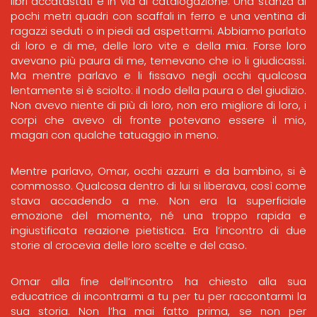
libri accatastati e in via di catalogazione. Una stanza di
pochi metri quadri con scaffali in ferro e una ventina di
ragazzi seduti o in piedi ad aspettarmi. Abbiamo parlato
di loro e di me, delle loro vite e della mia. Forse loro
avevano più paura di me, temevano che io li giudicassi.
Ma mentre parlavo e li fissavo negli occhi qualcosa
lentamente si è sciolto: il nodo della paura o del giudizio.
Non avevo niente di più di loro, non ero migliore di loro, i
corpi che avevo di fronte potevano essere il mio,
magari con qualche tatuaggio in meno.
Mentre parlavo, Omar, occhi azzurri e da bambino, si è
commosso. Qualcosa dentro di lui si liberava, così come
stava accadendo a me. Non era la superficiale
emozione del momento, né una troppo rapida e
ingiustificata reazione pietistica. Era l’incontro di due
storie al crocevia delle loro scelte e del caso.
Omar alla fine dell’incontro ha chiesto alla sua
educatrice di incontrarmi a tu per tu per raccontarmi la
sua storia. Non l’ha mai fatto prima, se non per