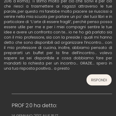
2016 a Roma). Ti stimo molto per ciò che scrivi e per ciò
che riesci a trasmettere ai ragazzi attraverso le tue
parole, per questo mi farebbe molto piacere se riuscissi a
venire nella mia scuola per parlare un po’ dei tuoi libri e in
particolare di “L’arte di essere fragili”, perché penso possa
essere utile per me e per i miei compagni sentire le tue
idee e avere un confronto con te… io ne ho già parlato sia
con il mio professore, sia con la preside i quali mi hanno
detto che sono disponibili ad organizzare l’incontro… con
il mio professore di cucina, inoltre, abbiamo pensato di
prepararti un buffet per la fine dell’incontro… volevo
sapere se sei disponibile e cosa dobbiamo fare per
mandarti la richiesta per un incontro… GRAZIE… spero in
una tua risposta positiva… a presto
RISPONDI
PROF 2.0
ha detto:
14 GENNAIO 2017 ALLE 15:17