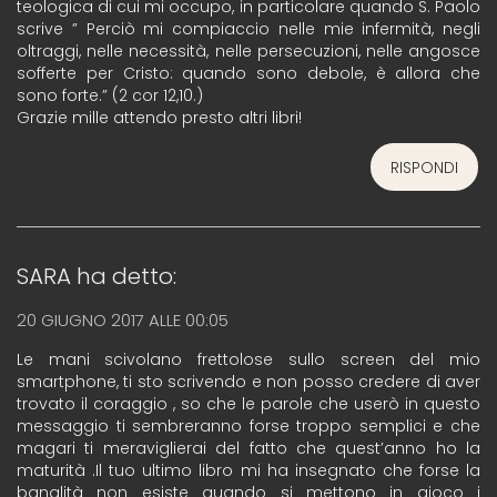
teologica di cui mi occupo, in particolare quando S. Paolo
scrive ” Perciò mi compiaccio nelle mie infermità, negli
oltraggi, nelle necessità, nelle persecuzioni, nelle angosce
sofferte per Cristo: quando sono debole, è allora che
sono forte.” (2 cor 12,10.)
Grazie mille attendo presto altri libri!
RISPONDI
SARA
ha detto:
20 GIUGNO 2017 ALLE 00:05
Le mani scivolano frettolose sullo screen del mio
smartphone, ti sto scrivendo e non posso credere di aver
trovato il coraggio , so che le parole che userò in questo
messaggio ti sembreranno forse troppo semplici e che
magari ti meraviglierai del fatto che quest’anno ho la
maturità .Il tuo ultimo libro mi ha insegnato che forse la
banalità non esiste quando si mettono in gioco i