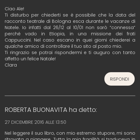
Ciao Ale!
Ti disturbo per chiederti se è possibile che la data del
racconto teatrale di Bologna esca durante le vacanze di
Natele. Io infatti dal 26/12 al 10/01 non sarò “connessa”
perché vado in Etiopia, in una missione dei frati
Cappuccini. Nel caso escano in quei giorni chiederei a
qualche amico di controllare il tuo sito al posto mio.
Ti ringrazio se potrai rispondermi e ti auguro con tanto
affetto un felice Natale!
Clara
RISPONDI
ROBERTA BUONAVITA
ha detto:
27 DICEMBRE 2016 ALLE 13:50
Nel leggere il suo libro, con mio estremo stupore, mi sono
ritrovata a piangere. Tutta la mia fragilità si traduceva in