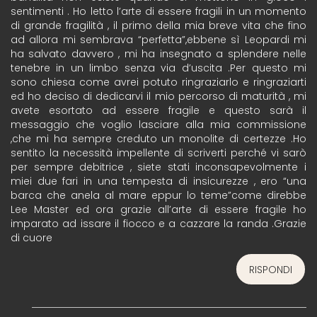
sentimenti . Ho letto l’arte di essere fragili in un momento
di grande fragilità , il primo della mia breve vita che fino
ad allora mi sembrava “perfetta”,ebbene sì Leopardi mi
ha salvato davvero , mi ha insegnato a splendere nelle
tenebre in un limbo senza via d’uscita .Per questo mi
sono chiesa come avrei potuto ringraziarlo e ringraziarti
ed ho deciso di dedicarvi il mio percorso di maturità , mi
avete esortato ad essere fragile e questo sarà il
messaggio che voglio lasciare alla mia commissione
,che mi ha sempre creduto un monolite di certezze .Ho
sentito la necessità impellente di scriverti perché vi sarò
per sempre debitrice , siete stati inconsapevolmente i
miei due fari in una tempesta di insicurezze , ero “una
barca che anela al mare eppur lo teme”come direbbe
Lee Master ed ora grazie all’arte di essere fragile ho
imparato ad issare il fiocco e a cazzare la randa .Grazie
di cuore
RISPONDI