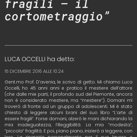
fragili – il
cortometraggio”
LUCA OCCELLI
ha detto:
15 DICEMBRE 2016 ALLE 10:24
Gent.mo Prof. D’avenia, le scrivo di getto. Mi chiamo Luca
Occelli, ho 45 anni anni e pratico il mestiere dell’attore
(che dalle mie parti, il profondo sud del Piemonte, ancora
non è considerato mestiere, ma “mestiere”). Domani mi
troverò di fronte ad un gruppo di adolescenti. Mi è stato
chiesto di leggere alcuni brani del suo libro “L’arte di
essere fragili”. Forse domani, alzerò le mani dichiarando la
mia inadeguatezza, l’illeggibilità. La mia “modesta”,
“piccola” fragilità. E poi, piano piano, inizierò a leggere, con
loro. La ringrazio personalmente per il suo lavoro e