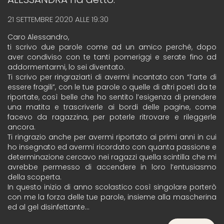
21 SETTEMBRE 2020 ALLE 19:30
Caro Alessandro,
ti scrivo due parole come ad un amico perché, dopo
aver condiviso con te tanti pomeriggi e serate fino ad
addormentarmi, lo sei diventato.
Ti scrivo per ringraziarti di avermi incantato con “l’arte di
essere fragili”, con le tue parole o quelle di altri poeti da te
riportate, così belle che ho sentito l’esigenza di prendere
una matita e trascriverle ai bordi delle pagine, come
facevo da ragazzina, per poterle ritrovare e rileggerle
ancora.
Ti ringrazio anche per avermi riportato ai primi anni in cui
ho insegnato ed avermi ricordato con quanta passione e
determinazione cercavo nei ragazzi quella scintilla che mi
avrebbe permesso di accendere in loro l’entusiasmo
della scoperta.
In questo inizio di anno scolastico così singolare porterò
con me la forza delle tue parole, insieme alla mascherina
ed al gel disinfettante…