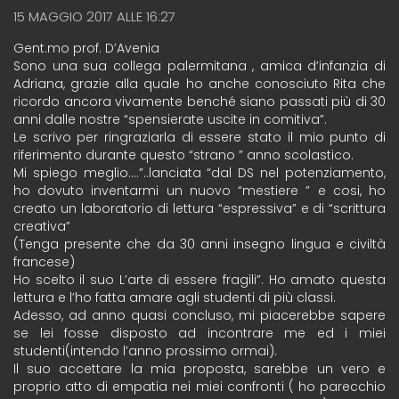
15 MAGGIO 2017 ALLE 16:27
Gent.mo prof. D’Avenia
Sono una sua collega palermitana , amica d’infanzia di
Adriana, grazie alla quale ho anche conosciuto Rita che
ricordo ancora vivamente benché siano passati più di 30
anni dalle nostre “spensierate uscite in comitiva”.
Le scrivo per ringraziarla di essere stato il mio punto di
riferimento durante questo “strano ” anno scolastico.
Mi spiego meglio….”..lanciata “dal DS nel potenziamento,
ho dovuto inventarmi un nuovo “mestiere ” e cosi, ho
creato un laboratorio di lettura “espressiva” e di “scrittura
creativa”
(Tenga presente che da 30 anni insegno lingua e civiltà
francese)
Ho scelto il suo L’arte di essere fragili”. Ho amato questa
lettura e l’ho fatta amare agli studenti di più classi.
Adesso, ad anno quasi concluso, mi piacerebbe sapere
se lei fosse disposto ad incontrare me ed i miei
studenti(intendo l’anno prossimo ormai).
Il suo accettare la mia proposta, sarebbe un vero e
proprio atto di empatia nei miei confronti ( ho parecchio