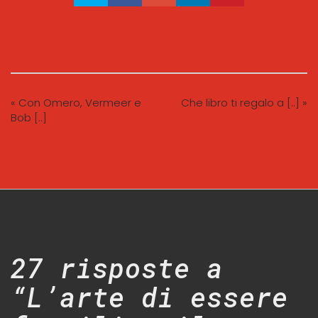
« Con Omero, Vermeer e
Che libro ti regalo a [..] »
Bob [..]
27 risposte a
“L’arte di essere