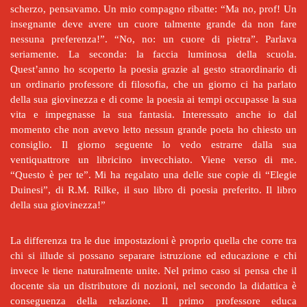
scherzo, pensavamo. Un mio compagno ribatte: “Ma no, prof! Un
insegnante deve avere un cuore talmente grande da non fare
nessuna preferenza!”. “No, no: un cuore di pietra”. Parlava
seriamente. La seconda: la faccia luminosa della scuola.
Quest’anno ho scoperto la poesia grazie al gesto straordinario di
un ordinario professore di filosofia, che un giorno ci ha parlato
della sua giovinezza e di come la poesia ai tempi occupasse la sua
vita e impegnasse la sua fantasia. Interessato anche io dal
momento che non avevo letto nessun grande poeta ho chiesto un
consiglio. Il giorno seguente lo vedo estrarre dalla sua
ventiquattrore un libricino invecchiato. Viene verso di me.
“Questo è per te”. Mi ha regalato una delle sue copie di “Elegie
Duinesi”, di R.M. Rilke, il suo libro di poesia preferito. Il libro
della sua giovinezza!”
La differenza tra le due impostazioni è proprio quella che corre tra
chi si illude si possano separare istruzione ed educazione e chi
invece le tiene naturalmente unite. Nel primo caso si pensa che il
docente sia un distributore di nozioni, nel secondo la didattica è
conseguenza della relazione. Il primo professore educa