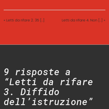
« Letti da rifare 2. 35 [..]
Letti da rifare 4. Non [..] »
9 risposte a
“Letti da rifare
3. Diffido
dell’istruzione”