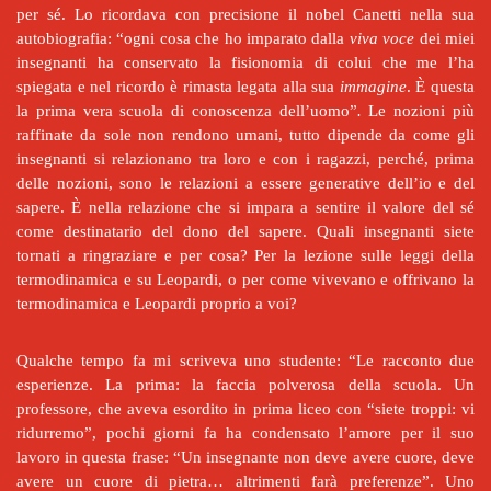
per sé. Lo ricordava con precisione il nobel Canetti nella sua
autobiografia: “ogni cosa che ho imparato dalla
viva voce
dei miei
insegnanti ha conservato la fisionomia di colui che me l’ha
spiegata e nel ricordo è rimasta legata alla sua
immagine
. È questa
la prima vera scuola di conoscenza dell’uomo”
.
Le nozioni più
raffinate da sole non rendono umani, tutto dipende da come gli
insegnanti si relazionano tra loro e con i ragazzi, perché, prima
delle nozioni, sono le relazioni a essere generative dell’io e del
sapere. È nella relazione che si impara a sentire il valore del sé
come destinatario del dono del sapere. Quali insegnanti siete
tornati a ringraziare e per cosa? Per la lezione sulle leggi della
termodinamica e su Leopardi, o per come vivevano e offrivano la
termodinamica e Leopardi proprio a voi?
Qualche tempo fa mi scriveva uno studente: “Le racconto due
esperienze. La prima: la faccia polverosa della scuola. Un
professore, che aveva esordito in prima liceo con “siete troppi: vi
ridurremo”, pochi giorni fa ha condensato l’amore per il suo
lavoro in questa frase: “Un insegnante non deve avere cuore, deve
avere un cuore di pietra… altrimenti farà preferenze”. Uno