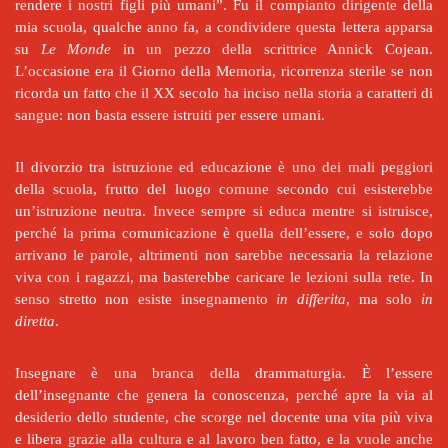
rendere i nostri figli più umani”. Fu il compianto dirigente della
mia scuola, qualche anno fa, a condividere questa lettera apparsa
su
Le Monde
in un pezzo della scrittrice Annick Cojean.
L’occasione era il Giorno della Memoria, ricorrenza sterile se non
ricorda un fatto che il XX secolo ha inciso nella storia a caratteri di
sangue: non basta essere istruiti per essere umani.
Il divorzio tra istruzione ed educazione è uno dei mali peggiori
della scuola, frutto del luogo comune secondo cui esisterebbe
un’istruzione neutra. Invece sempre si educa mentre si istruisce,
perché la prima comunicazione è quella dell’essere, e solo dopo
arrivano le parole, altrimenti non sarebbe necessaria la relazione
viva con i ragazzi, ma basterebbe caricare le lezioni sulla rete. In
senso stretto non esiste insegnamento
in differita
, ma solo
in
diretta
.
Insegnare è una branca della drammaturgia. È l’essere
dell’insegnante che genera la conoscenza, perché apre la via al
desiderio dello studente, che scorge nel docente una vita più viva
e libera grazie alla cultura e al lavoro ben fatto, e la vuole anche