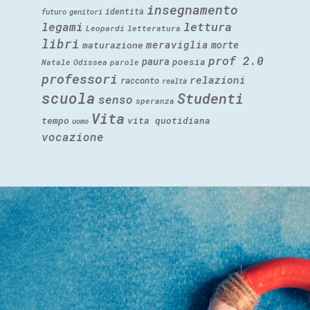
insegnamento
identità
futuro
genitori
legami
lettura
Leopardi
letteratura
libri
meraviglia
morte
maturazione
prof 2.0
paura
poesia
Natale
Odissea
parole
professori
relazioni
racconto
realtà
scuola
Studenti
senso
speranza
Vita
tempo
vita quotidiana
uomo
vocazione