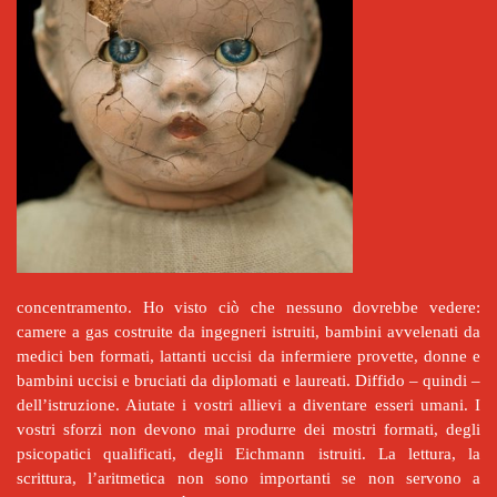
concentramento. Ho visto ciò che nessuno dovrebbe vedere:
camere a gas costruite da ingegneri istruiti, bambini avvelenati da
medici ben formati, lattanti uccisi da infermiere provette, donne e
bambini uccisi e bruciati da diplomati e laureati. Diffido – quindi –
dell’istruzione. Aiutate i vostri allievi a diventare esseri umani. I
vostri sforzi non devono mai produrre dei mostri formati, degli
psicopatici qualificati, degli Eichmann istruiti. La lettura, la
scrittura, l’aritmetica non sono importanti se non servono a