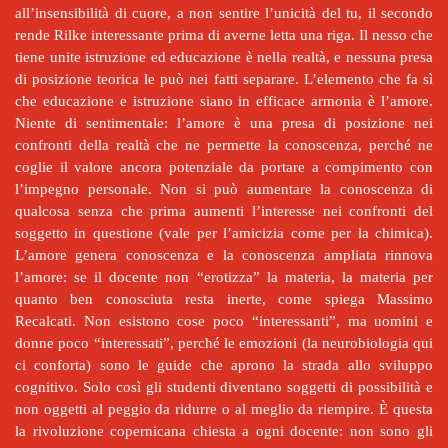
all’insensibilità di cuore, a non sentire l’unicità del tu, il secondo
rende Rilke interessante prima di averne letta una riga. Il nesso che
tiene unite istruzione ed educazione è nella realtà, e nessuna presa
di posizione teorica le può nei fatti separare. L’elemento che fa sì
che educazione e istruzione siano in efficace armonia è l’amore.
Niente di sentimentale: l’amore è una presa di posizione nei
confronti della realtà che ne permette la conoscenza, perché ne
coglie il valore ancora potenziale da portare a compimento con
l’impegno personale. Non si può aumentare la conoscenza di
qualcosa senza che prima aumenti l’interesse nei confronti del
soggetto in questione (vale per l’amicizia come per la chimica).
L’amore genera conoscenza e la conoscenza ampliata rinnova
l’amore: se il docente non “erotizza” la materia, la materia per
quanto ben conosciuta resta inerte, come spiega Massimo
Recalcati. Non esistono cose poco “interessanti”, ma uomini e
donne poco “interessati”, perché le emozioni (la neurobiologia qui
ci conforta) sono le guide che aprono la strada allo sviluppo
cognitivo. Solo così gli studenti diventano soggetti di possibilità e
non oggetti al peggio da ridurre o al meglio da riempire. È questa
la rivoluzione copernicana chiesta a ogni docente: non sono gli