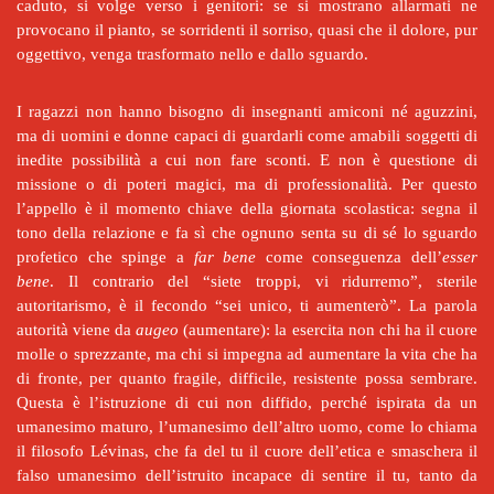
caduto, si volge verso i genitori: se si mostrano allarmati ne
provocano il pianto, se sorridenti il sorriso, quasi che il dolore, pur
oggettivo, venga trasformato nello e dallo sguardo.
I ragazzi non hanno bisogno di insegnanti amiconi né aguzzini,
ma di uomini e donne capaci di guardarli come amabili soggetti di
inedite possibilità a cui non fare sconti. E non è questione di
missione o di poteri magici, ma di professionalità. Per questo
l’appello è il momento chiave della giornata scolastica: segna il
tono della relazione e fa sì che ognuno senta su di sé lo sguardo
profetico che spinge a
far bene
come conseguenza dell’
esser
bene
. Il contrario del “siete troppi, vi ridurremo”, sterile
autoritarismo, è il fecondo “sei unico, ti aumenterò”. La parola
autorità viene da
augeo
(aumentare): la esercita non chi ha il cuore
molle o sprezzante, ma chi si impegna ad aumentare la vita che ha
di fronte, per quanto fragile, difficile, resistente possa sembrare.
Questa è l’istruzione di cui non diffido, perché ispirata da un
umanesimo maturo, l’umanesimo dell’altro uomo, come lo chiama
il filosofo Lévinas, che fa del tu il cuore dell’etica e smaschera il
falso umanesimo dell’istruito incapace di sentire il tu, tanto da