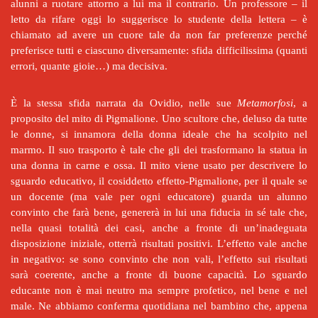
alunni a ruotare attorno a lui ma il contrario. Un professore – il
letto da rifare oggi lo suggerisce lo studente della lettera – è
chiamato ad avere un cuore tale da non far preferenze perché
preferisce tutti e ciascuno diversamente: sfida difficilissima (quanti
errori, quante gioie…) ma decisiva.
È la stessa sfida narrata da Ovidio, nelle sue
Metamorfosi
, a
proposito del mito di Pigmalione. Uno scultore che, deluso da tutte
le donne, si innamora della donna ideale che ha scolpito nel
marmo. Il suo trasporto è tale che gli dei trasformano la statua in
una donna in carne e ossa. Il mito viene usato per descrivere lo
sguardo educativo, il cosiddetto effetto-Pigmalione, per il quale se
un docente (ma vale per ogni educatore) guarda un alunno
convinto che farà bene, genererà in lui una fiducia in sé tale che,
nella quasi totalità dei casi, anche a fronte di un’inadeguata
disposizione iniziale, otterrà risultati positivi. L’effetto vale anche
in negativo: se sono convinto che non vali, l’effetto sui risultati
sarà coerente, anche a fronte di buone capacità. Lo sguardo
educante non è mai neutro ma sempre profetico, nel bene e nel
male. Ne abbiamo conferma quotidiana nel bambino che, appena