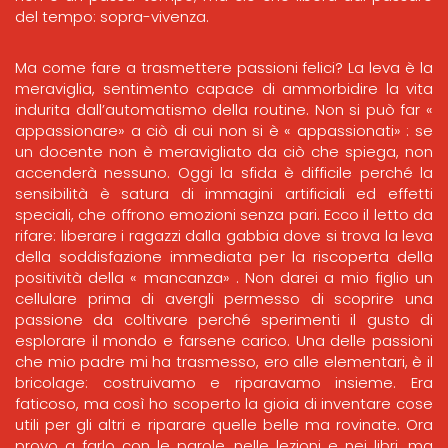
del tempo: sopra-vivenza.
Ma come fare a trasmettere passioni felici? La leva è la
meraviglia, sentimento capace di ammorbidire la vita
indurita dall’automatismo della routine. Non si può far «
appassionare» a ciò di cui non si è « appassionati» : se
un docente non è meravigliato da ciò che spiega, non
accenderà nessuno. Oggi la sfida è difficile perché la
sensibilità è satura di immagini artificiali ed effetti
speciali, che offrono emozioni senza pari. Ecco il letto da
rifare: liberare i ragazzi dalla gabbia dove si trova la leva
della soddisfazione immediata per la riscoperta della
positività della « mancanza» . Non darei a mio figlio un
cellulare prima di avergli permesso di scoprire una
passione da coltivare perché sperimenti il gusto di
esplorare il mondo e farsene carico. Una delle passioni
che mio padre mi ha trasmesso, ero alle elementari, è il
bricolage: costruivamo e riparavamo insieme. Era
faticoso, ma così ho scoperto la gioia di inventare cose
utili per gli altri e riparare quelle belle ma rovinate. Ora
provo a farlo con le parole, nelle lezioni e nei libri, ma