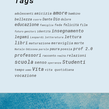
Tags
amore
amicizia
adolescenti
bambino
Dio
bellezza
Dante
dolore
cuore
educazione
felicità
fede
film
famiglia
insegnamento
identità
futuro
genitori
legami
lettura
Leopardi
letteratura
libri
meraviglia
morte
maturazione
prof 2.0
paura
poesia
Natale
Odissea
parole
professori
relazioni
racconto
realtà
scuola
Studenti
senso
speranza
Vita
tempo
vita quotidiana
uomo
vocazione