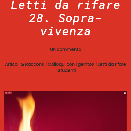
Letti da rifare
28. Sopra-
vivenza
Un commento
Articoli & Racconti
|
Colloqui con i genitori
|
Letti da rifare
|
Studenti