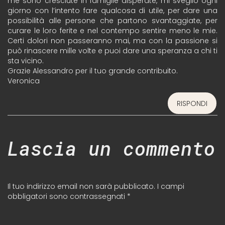
me sono cresciute in famiglie disperate, mi sveglio ogni
giorno con l’intento fare qualcosa di utile, per dare una
possibilità alle persone che partono svantaggiate, per
curare le loro ferite e nel contempo sentire meno le mie.
Certi dolori non passeranno mai, ma con la passione si
può rinascere mille volte e puoi dare una speranza a chi ti
sta vicino.
Grazie Alessandro per il tuo grande contribuito.
Veronica
RISPONDI
Lascia un commento
Il tuo indirizzo email non sarà pubblicato.
I campi
obbligatori sono contrassegnati
*