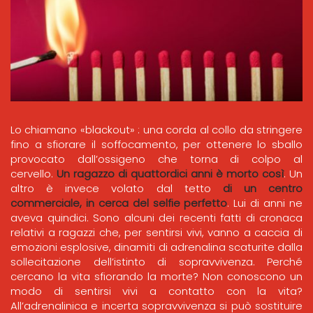
Lo chiamano «blackout» : una corda al collo da stringere
fino a sfiorare il soffocamento, per ottenere lo sballo
provocato dall’ossigeno che torna di colpo al
cervello.
Un ragazzo di quattordici anni è morto così
. Un
altro è invece volato dal tetto
di un centro
commerciale, in cerca del selfie perfetto
. Lui di anni ne
aveva quindici. Sono alcuni dei recenti fatti di cronaca
relativi a ragazzi che, per sentirsi vivi, vanno a caccia di
emozioni esplosive, dinamiti di adrenalina scaturite dalla
sollecitazione dell’istinto di sopravvivenza. Perché
cercano la vita sfiorando la morte? Non conoscono un
modo di sentirsi vivi a contatto con la vita?
All’adrenalinica e incerta sopravvivenza si può sostituire