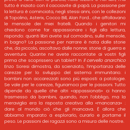
tutto è iniziato con il cacciavite di papà. La passione per
la lettura è cominciata, negli stessi anni, con le collezioni
di Topolino, Asterix, Cocco Bill, Alan Ford… che affollavano
le mensole dei miei fratelli. Quando i genitori mi
chiedono come far appassionare i figli alla lettura,
rispondo: quanti libri avete sul comodino, sulle mensole,
in bagno? La passione per narrare è nata dalle storie
che, da piccolo, ascoltavo dalle nonne: storie di guerra e
avventura. Quante ne avete raccontate ai vostri figli
prima che scoprissero un tablet? In
Il cervello anarchico
Enzo Soresi dimostra, da scienziato, l’importanza delle
carezze per lo sviluppo del sistema immunitario: i
bambini non accarezzati sono più esposti a patologie.
Se vale per le carezze, figuriamoci per le passioni. Tutto
dipende da quelle che altri «appassionati» ci hanno
trasmesso da bambini, quando, non l’obbligo, ma la
meraviglia era la risposta creativa alla «mancanza» :
dare al mondo ciò che gli mancava. È allora che
abbiamo imparato a esplorarlo, curarlo e portarne il
peso. Le passioni dei ragazzi sono a misura delle nostre.