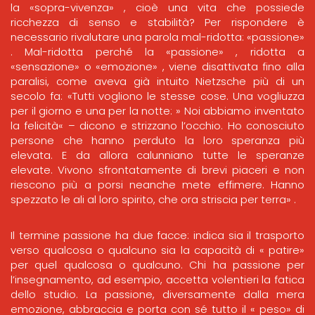
la «sopra-vivenza» , cioè una vita che possiede
ricchezza di senso e stabilità? Per rispondere è
necessario rivalutare una parola mal-ridotta: «passione»
. Mal-ridotta perché la «passione» , ridotta a
«sensazione» o «emozione» , viene disattivata fino alla
paralisi, come aveva già intuito Nietzsche più di un
secolo fa: «Tutti vogliono le stesse cose. Una vogliuzza
per il giorno e una per la notte: » Noi abbiamo inventato
la felicità« – dicono e strizzano l’occhio. Ho conosciuto
persone che hanno perduto la loro speranza più
elevata. E da allora calunniano tutte le speranze
elevate. Vivono sfrontatamente di brevi piaceri e non
riescono più a porsi neanche mete effimere. Hanno
spezzato le ali al loro spirito, che ora striscia per terra» .
Il termine passione ha due facce: indica sia il trasporto
verso qualcosa o qualcuno sia la capacità di « patire»
per quel qualcosa o qualcuno. Chi ha passione per
l’insegnamento, ad esempio, accetta volentieri la fatica
dello studio. La passione, diversamente dalla mera
emozione, abbraccia e porta con sé tutto il « peso» di