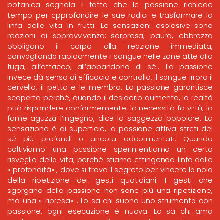
botanica segnala il fatto che la passione richiede
tempo per approfondire le sue radici e trasformare la
linfa della vita in frutti. Le sensazioni esplosive sono
reazioni di sopravvivenza: sorpresa, paura, ebbrezza
obbligano il corpo alla reazione immediata,
convogliando rapidamente il sangue nelle zone atte alla
fuga, all’attacco, all’abbandono di sé… La passione
invece dà senso di efficacia e controllo, il sangue irrora il
cervello, il petto e le membra. La passione garantisce
scoperta perché, quando il desiderio aumenta, la realtà
può rispondere conformemente: la necessità fa virtù, la
fame aguzza l’ingegno, dice la saggezza popolare. La
sensazione è di superficie, la passione attiva strati del
sé più profondi o ancora addormentati. Quando
coltiviamo una passione sperimentiamo un certo
risveglio della vita, perché stiamo attingendo linfa dalle
« profondità» , dove si trova il segreto per vincere la noia
della ripetizione dei gesti quotidiani. I gesti che
sgorgano dalla passione non sono più una ripetizione,
ma una « ripresa» . Lo sa chi suona uno strumento con
passione: ogni esecuzione è nuova. Lo sa chi ama