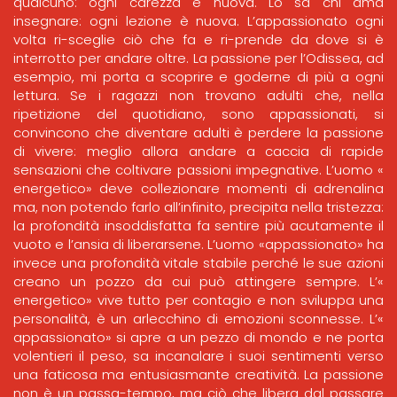
qualcuno: ogni carezza è nuova. Lo sa chi ama
insegnare: ogni lezione è nuova. L’appassionato ogni
volta ri-sceglie ciò che fa e ri-prende da dove si è
interrotto per andare oltre. La passione per l’Odissea, ad
esempio, mi porta a scoprire e goderne di più a ogni
lettura. Se i ragazzi non trovano adulti che, nella
ripetizione del quotidiano, sono appassionati, si
convincono che diventare adulti è perdere la passione
di vivere: meglio allora andare a caccia di rapide
sensazioni che coltivare passioni impegnative. L’uomo «
energetico» deve collezionare momenti di adrenalina
ma, non potendo farlo all’infinito, precipita nella tristezza:
la profondità insoddisfatta fa sentire più acutamente il
vuoto e l’ansia di liberarsene. L’uomo «appassionato» ha
invece una profondità vitale stabile perché le sue azioni
creano un pozzo da cui può attingere sempre. L’«
energetico» vive tutto per contagio e non sviluppa una
personalità, è un arlecchino di emozioni sconnesse. L’«
appassionato» si apre a un pezzo di mondo e ne porta
volentieri il peso, sa incanalare i suoi sentimenti verso
una faticosa ma entusiasmante creatività. La passione
non è un passa-tempo, ma ciò che libera dal passare