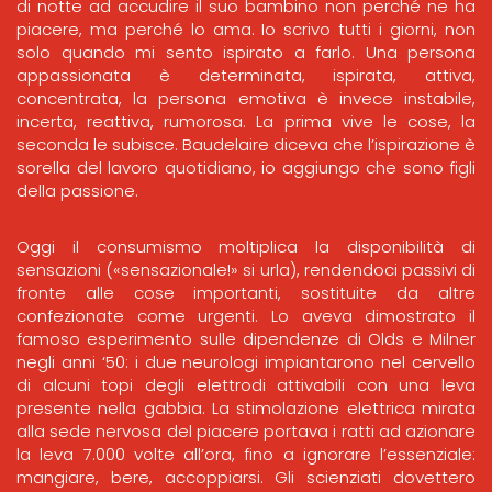
di notte ad accudire il suo bambino non perché ne ha
piacere, ma perché lo ama. Io scrivo tutti i giorni, non
solo quando mi sento ispirato a farlo. Una persona
appassionata è determinata, ispirata, attiva,
concentrata, la persona emotiva è invece instabile,
incerta, reattiva, rumorosa. La prima vive le cose, la
seconda le subisce. Baudelaire diceva che l’ispirazione è
sorella del lavoro quotidiano, io aggiungo che sono figli
della passione.
Oggi il consumismo moltiplica la disponibilità di
sensazioni («sensazionale!» si urla), rendendoci passivi di
fronte alle cose importanti, sostituite da altre
confezionate come urgenti. Lo aveva dimostrato il
famoso esperimento sulle dipendenze di Olds e Milner
negli anni ‘50: i due neurologi impiantarono nel cervello
di alcuni topi degli elettrodi attivabili con una leva
presente nella gabbia. La stimolazione elettrica mirata
alla sede nervosa del piacere portava i ratti ad azionare
la leva 7.000 volte all’ora, fino a ignorare l’essenziale:
mangiare, bere, accoppiarsi. Gli scienziati dovettero