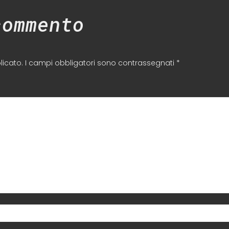
commento
licato.
I campi obbligatori sono contrassegnati
*