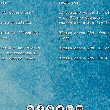
tate?
sogno sei
e di essere prof
Il cammino verso la fel
– La Divina Commedia
vista natalizia
raccontata a mio figlio
vista al “Tempo dei
Ultimo banco 289. Non h
 eroi”
l’età
storia è una storia
Ultimo banco 288. Il bo
re, vi racconto il
é in questo video
Ultimo banco 285. Da A 