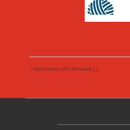
« Ultimo banco 100. 100 lunedì [..]