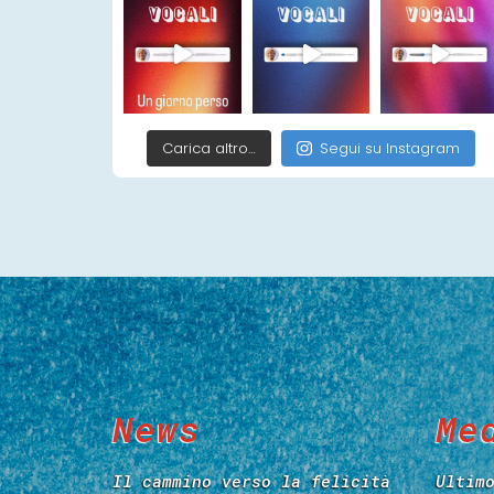
Carica altro…
Segui su Instagram
News
Me
Il cammino verso la felicità
Ultim