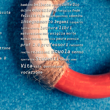
Dio
bellezza
Dante
bambino
cuore
educazione
fede
dolore
famiglia
icità
felicità
film
identità
futuro
genitori
insegnamento
legami
Leopardi
libri
lettura
letteratura
o
meraviglia
morte
maturazione
paura
poesia
Natale
Odissea
parole
professori
prof 2.0
racconto
ttone
scuola
senso
relazioni
realtà
Studenti
a B
tempo
speranza
uomo
Vita
vita quotidiana
vocazione