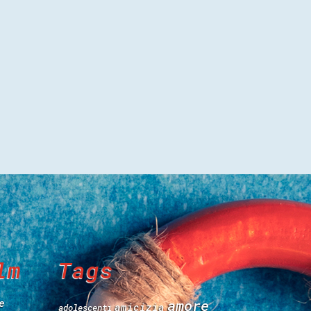
lm
Tags
e
amore
amicizia
adolescenti