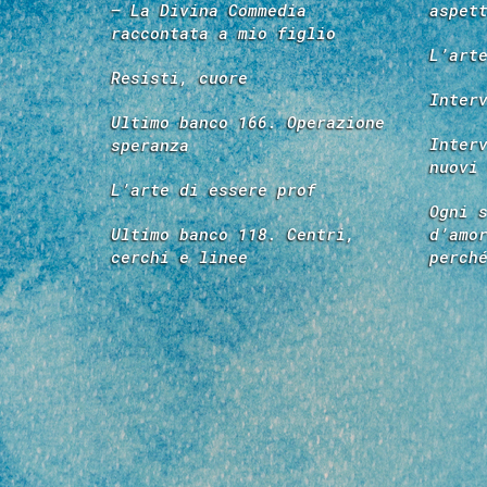
– La Divina Commedia
aspet
raccontata a mio figlio
L’art
Resisti, cuore
Inter
Ultimo banco 166. Operazione
Inter
speranza
nuovi
L’arte di essere prof
Ogni 
Ultimo banco 118. Centri,
d’amo
cerchi e linee
perch