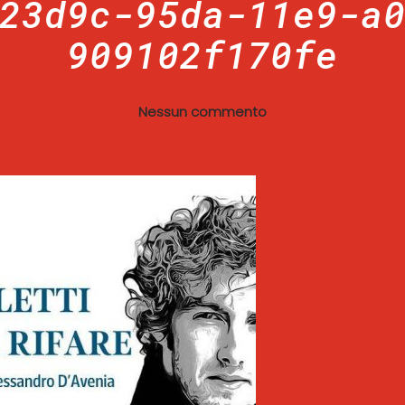
23d9c-95da-11e9-a
909102f170fe
Nessun commento