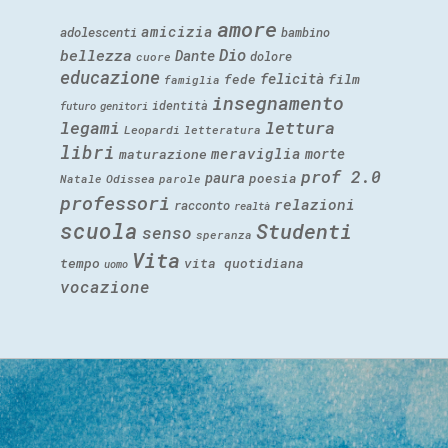
amore
amicizia
adolescenti
bambino
Dio
bellezza
Dante
dolore
cuore
educazione
felicità
fede
film
famiglia
insegnamento
identità
futuro
genitori
legami
lettura
Leopardi
letteratura
libri
meraviglia
morte
maturazione
prof 2.0
paura
poesia
Natale
Odissea
parole
professori
relazioni
racconto
realtà
scuola
Studenti
senso
speranza
Vita
tempo
vita quotidiana
uomo
vocazione