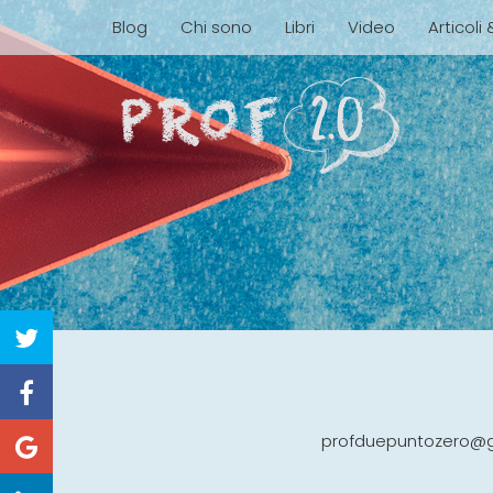
Blog
Chi sono
Libri
Video
Articoli
profduepuntozero@