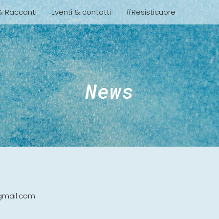
 & Racconti
Eventi & contatti
#Resisticuore
News
gmail.com