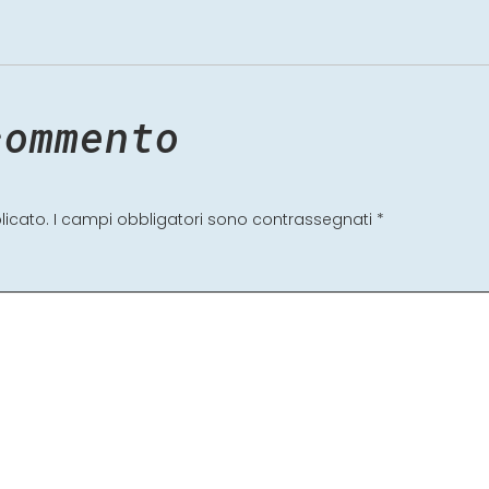
commento
licato.
I campi obbligatori sono contrassegnati
*