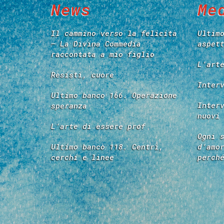
News
Me
Il cammino verso la felicità
Ultim
– La Divina Commedia
aspet
raccontata a mio figlio
L’art
Resisti, cuore
Inter
Ultimo banco 166. Operazione
Inter
speranza
nuovi
L’arte di essere prof
Ogni 
Ultimo banco 118. Centri,
d’amo
cerchi e linee
perch