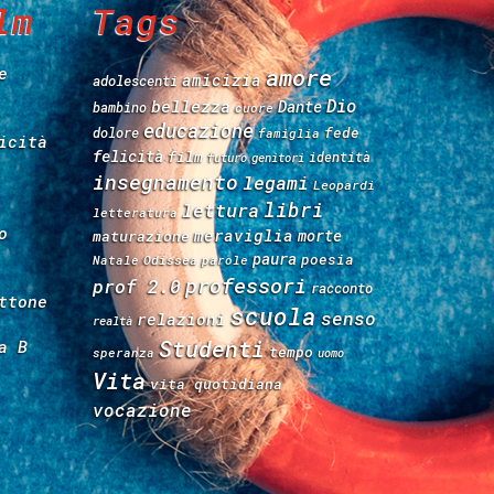
lm
Tags
e
amore
amicizia
adolescenti
Dio
bellezza
Dante
bambino
cuore
educazione
fede
dolore
famiglia
icità
felicità
film
identità
futuro
genitori
insegnamento
legami
Leopardi
libri
lettura
letteratura
o
meraviglia
morte
maturazione
paura
poesia
Natale
Odissea
parole
professori
prof 2.0
racconto
ttone
scuola
senso
relazioni
realtà
Studenti
a B
tempo
speranza
uomo
Vita
vita quotidiana
vocazione