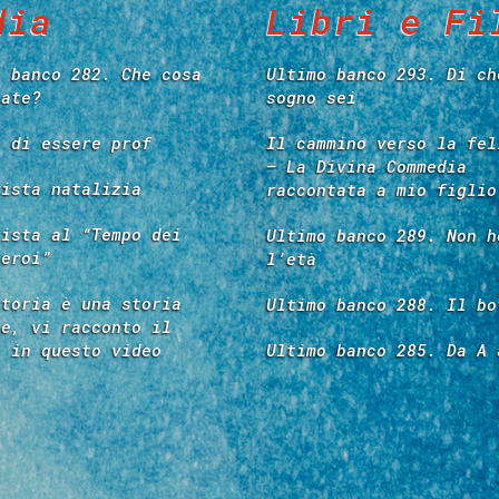
dia
Libri e Fi
o banco 282. Che cosa
Ultimo banco 293. Di ch
tate?
sogno sei
e di essere prof
Il cammino verso la fel
– La Divina Commedia
vista natalizia
raccontata a mio figlio
vista al “Tempo dei
Ultimo banco 289. Non h
 eroi”
l’età
storia è una storia
Ultimo banco 288. Il bo
re, vi racconto il
é in questo video
Ultimo banco 285. Da A 