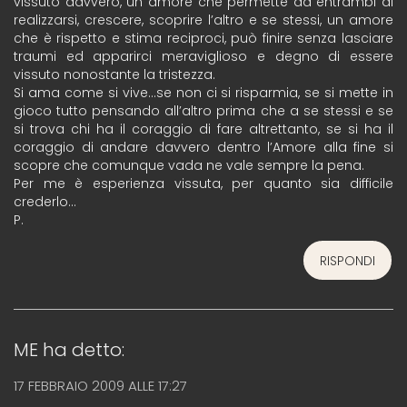
vissuto davvero, un amore che permette ad entrambi di
realizzarsi, crescere, scoprire l’altro e se stessi, un amore
che è rispetto e stima reciproci, può finire senza lasciare
traumi ed apparirci meraviglioso e degno di essere
vissuto nonostante la tristezza.
Si ama come si vive…se non ci si risparmia, se si mette in
gioco tutto pensando all’altro prima che a se stessi e se
si trova chi ha il coraggio di fare altrettanto, se si ha il
coraggio di andare davvero dentro l’Amore alla fine si
scopre che comunque vada ne vale sempre la pena.
Per me è esperienza vissuta, per quanto sia difficile
crederlo…
P.
RISPONDI
ME
ha detto:
17 FEBBRAIO 2009 ALLE 17:27