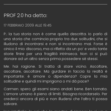
PROF 2.0
ha detto:
17 FEBBRAIO 2009 ALLE 19:45
P.: la tua storia non è come quella descritta. Io parlo di
una storia che comincia proprio tra due solitudini, che si
illudono di incontrarsi e non si incontrano mai. Forse è
cinico il mio discorso, ma ci rifletto da un po’ e vedo tante
storie finire per una fragilità intrinseca. Non ci si può
donare ad un altro senza prima possedere sè stessi.
Me: hai ragione. Si tratta di stare vicino. Ascoltare,
ascoltare, ascoltare. Ma gurdare in faccia la realtà è
importante: è amore o dipendenza? Copre la mia
solitudine e quindi mi imprigiona o mi dà pace?
Carmen: spero gli esami siano andati bene. Ben tornata.
L’amore umano è pieno di limiti. Bisogna ricordarselo. Per
crederci ancora di più e non illudersi che l’altro ti possa
salvare.