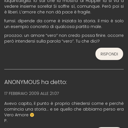
laquintafiglia: lo sai che la mostra di Hopper la si va a
vedere insieme sorella! Si soffre sì, comunque. Però poi si
è liberi. L’amore che non dà pace è fragile.
furnsi: dipende da come è iniziata la storia. il mio è solo
un esempio concreto di qualcosa partito male.
proozoo: un amore “vero” non credo possa finire. occorre
però intendersi sulla parola “vero”. Tu che dici?
RISPONDI
ANONYMOUS
ha detto:
17 FEBBRAIO 2009 ALLE 21:07
Avevo capito, il punto è proprio chiedersi come e perchè
comincia una storia… e se quello che abbiamo perso era
Vero Amore
P.