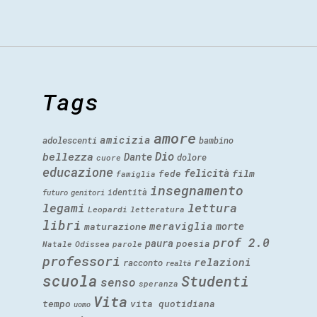
Tags
amore
amicizia
adolescenti
bambino
Dio
bellezza
Dante
dolore
cuore
educazione
felicità
fede
film
famiglia
insegnamento
identità
futuro
genitori
legami
lettura
Leopardi
letteratura
libri
meraviglia
morte
maturazione
prof 2.0
paura
poesia
Natale
Odissea
parole
professori
relazioni
racconto
realtà
scuola
Studenti
senso
speranza
Vita
tempo
vita quotidiana
uomo