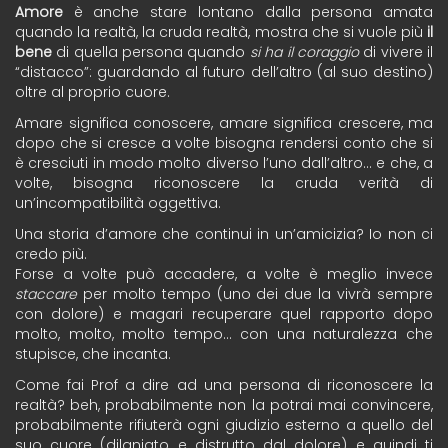
Amore
è anche stare lontano dalla persona amata
quando la realtà, la cruda realtà, mostra che si vuole più
il
bene
di quella persona quando
si ha il coraggio
di vivere il
“distacco”: guardando al futuro dell’altro (al suo destino)
oltre al proprio cuore.
Amare significa conoscere, amare significa crescere, ma
dopo che si cresce a volte bisogna rendersi conto che si
è cresciuti in modo molto diverso l’uno dall’altro… e che, a
volte, bisogna riconoscere la cruda verità di
un’incompatibilità oggettiva.
Una storia d’amore che continui in un’amicizia? Io non ci
credo più.
Forse a volte può accadere, a volte è meglio invece
staccare
per molto tempo (uno dei due la vivrà sempre
con dolore) e magari recuperare quel rapporto dopo
molto, molto, molto tempo… con una naturalezza che
stupisce, che incanta.
Come fai Prof a dire ad una persona di riconoscere la
realtà? beh, probabilmente non la potrai mai convincere,
probabilmente rifiuterà ogni giudizio esterno a quello del
suo cuore (dilaniato e distrutto dal dolore) e quindi ti