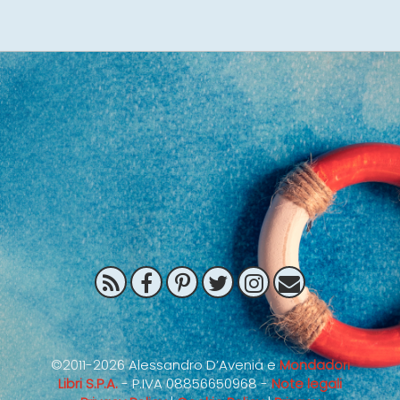
©2011-2026 Alessandro D’Avenia e
Mondadori
Libri S.P.A.
- P.IVA 08856650968 -
Note legali