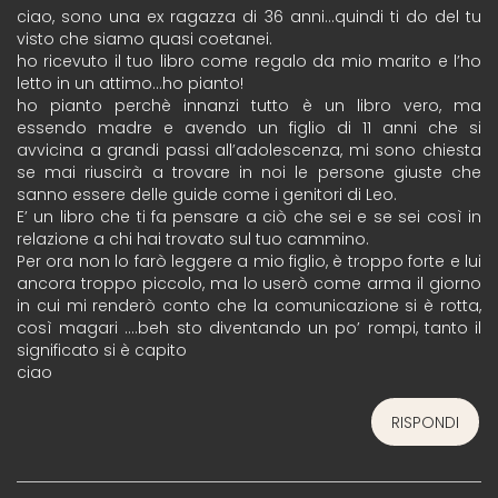
ciao, sono una ex ragazza di 36 anni…quindi ti do del tu
visto che siamo quasi coetanei.
ho ricevuto il tuo libro come regalo da mio marito e l’ho
letto in un attimo…ho pianto!
ho pianto perchè innanzi tutto è un libro vero, ma
essendo madre e avendo un figlio di 11 anni che si
avvicina a grandi passi all’adolescenza, mi sono chiesta
se mai riuscirà a trovare in noi le persone giuste che
sanno essere delle guide come i genitori di Leo.
E’ un libro che ti fa pensare a ciò che sei e se sei così in
relazione a chi hai trovato sul tuo cammino.
Per ora non lo farò leggere a mio figlio, è troppo forte e lui
ancora troppo piccolo, ma lo userò come arma il giorno
in cui mi renderò conto che la comunicazione si è rotta,
così magari ….beh sto diventando un po’ rompi, tanto il
significato si è capito
ciao
RISPONDI