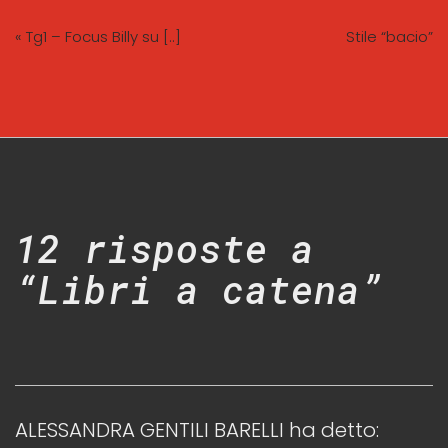
« Tg1 – Focus Billy su [..]
Stile “bacio”
12 risposte a
“Libri a catena”
ALESSANDRA GENTILI BARELLI
ha detto: