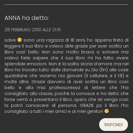
ANNA
ha detto:
28 FEBBRAIO 2010 ALLE 21:10
salve
sono una ragazza di 18 anni, ho appena finito di
leggere il suo libro e volevo dirle grazie per aver scritto un
libro così bello. Non sono molto brava a scrivere ma
volevo farle sapere che il suo libro mi ha fatto vivere
splendide emozioni. Non è la solita storia d’amore ma nel
libro ho trovato tutto dalle domande su Dio (fin) alle cose
quotidiane che viviamo noi giovani (il cellulare, e il t9) e
molte altre. Grazie davvero di aver scritto un libro così
bello e alla mia professoressa di lettere che l’ha
consigliato alla classe, poichè la conosce e ha detto che
forse verrà a presentarci il libro, spero che lei venga così
la potrò conoscere di persona. GRAZIE ps il libro l’ho
consigliato a tutti i miei amici e ai miei genitori
RISPONDI