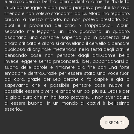
è entrato dentro. Dentro l’anima dentro la mente.L’ho letto
in un pomeriggio e pian piano piangevo perchè lo stavo
finendo e non volevo staccarmi da lui. Allora l’ho regalato,
credimi a mezzo mondo, no non potevo prestarlo. Sai
qual è il problema dei critici ? L’approccio… Alcuni
secondo me leggono un libro, guardano un quadro,
ascoltano una canzone sapendo già in partenza che
andrà criticata e allora si arrovellano il cervello a pensare
qualcosa di originale mettendosi nella testa degli altri.. e
pensando cose non pensate dagli altri.Com’è bello
invece leggere senza preconcetti, liberi, abbandonarsi al
suono delle parole e rimanere alla fine con una forte
emozione dentro.Grazie per essere stato una voce fuori
dal coro, grazie per Leo perchè ci fa capire e già lo
sapevamo che è possibile pensare cose nuove, è
possibile essere diversi e andare un po’ più su. Grazie per
la gioia pura che mi hai fatto provare….E non aver paura
di essere buono.. in un mondo di cattivi è bellissimo
esserlo…
RISPONDI