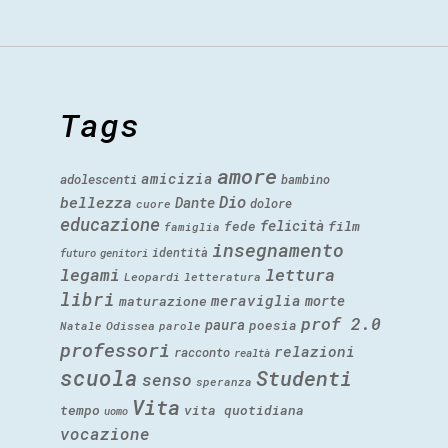
Tags
amore
amicizia
adolescenti
bambino
Dio
bellezza
Dante
dolore
cuore
educazione
felicità
fede
film
famiglia
insegnamento
identità
futuro
genitori
legami
lettura
Leopardi
letteratura
libri
meraviglia
morte
maturazione
prof 2.0
paura
poesia
Natale
Odissea
parole
professori
relazioni
racconto
realtà
scuola
Studenti
senso
speranza
Vita
tempo
vita quotidiana
uomo
vocazione