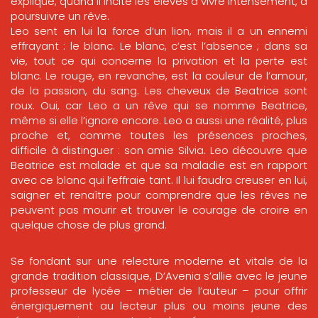
explique, quand il incite les élèves à vivre intensément, à
poursuivre un rêve.
Leo sent en lui la force d’un lion, mais il a un ennemi
effrayant : le blanc. Le blanc, c’est l’absence ; dans sa
vie, tout ce qui concerne la privation et la perte est
blanc. Le rouge, en revanche, est la couleur de l’amour,
de la passion, du sang. Les cheveux de Beatrice sont
roux. Oui, car Leo a un rêve qui se nomme Beatrice,
même si elle l’ignore encore. Leo a aussi une réalité, plus
proche et, comme toutes les présences proches,
difficile à distinguer : son amie Silvia. Leo découvre que
Beatrice est malade et que sa maladie est en rapport
avec ce blanc qui l’effraie tant. Il lui faudra creuser en lui,
saigner et renaître pour comprendre que les rêves ne
peuvent pas mourir et trouver le courage de croire en
quelque chose de plus grand.
Se fondant sur une relecture moderne et vitale de la
grande tradition classique, D’Avenia s’allie avec le jeune
professeur de lycée – métier de l’auteur – pour offrir
énergiquement au lecteur plus ou moins jeune des