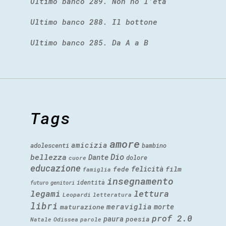
Ultimo banco 289. Non ho l’età
Ultimo banco 288. Il bottone
Ultimo banco 285. Da A a B
Tags
amore
amicizia
adolescenti
bambino
Dio
bellezza
Dante
dolore
cuore
educazione
felicità
fede
film
famiglia
insegnamento
identità
futuro
genitori
legami
lettura
Leopardi
letteratura
libri
meraviglia
morte
maturazione
prof 2.0
paura
poesia
Natale
Odissea
parole