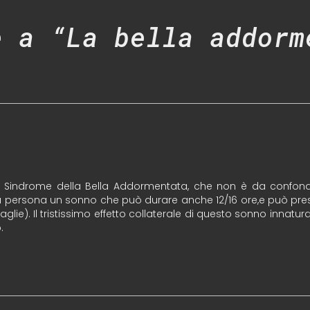
e a “La bella addorm
la Sindrome della Bella Addormentata, che non è da confond
a persona un sonno che può durare anche 12/16 ore,e può presen
aglie). Il tristissimo effetto collaterale di questo sonno innatu
.