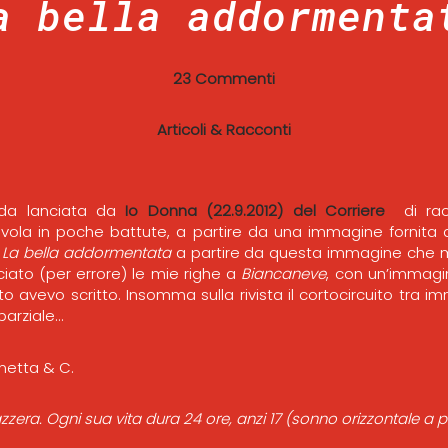
a bella addormenta
23 Commenti
Articoli & Racconti
ida lanciata da
Io Donna (22.9.2012) del Corriere
di racc
avola in poche battute, a partire da una immagine fornita 
e
La bella addormentata
a partire da questa immagine che mi
ciato (per errore) le mie righe a
Biancaneve
, con un’immagi
o avevo scritto. Insomma sulla rivista il cortocircuito tra 
parziale…
 azzera. Ogni sua vita dura 24 ore, anzi 17 (sonno orizzontale a p