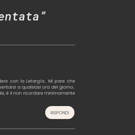
entata”
ere con la Letargìa.. Mi pare che
tarsi a qualsiasi ora del giorno..
rale, è il non ricordare minimamente
RISPONDI