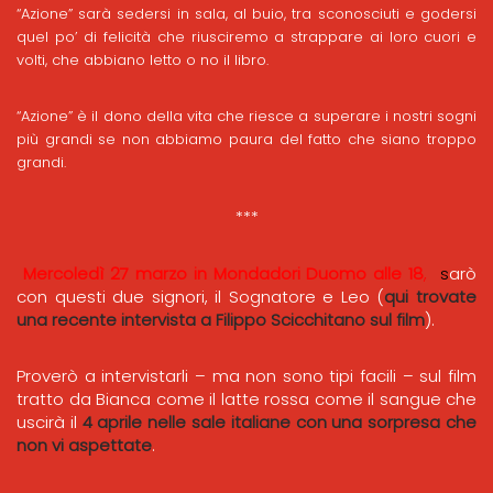
“Azione” sarà sedersi in sala, al buio, tra sconosciuti e godersi
quel po’ di felicità che riusciremo a strappare ai loro cuori e
volti, che abbiano letto o no il libro.
“Azione” è il dono della vita che riesce a superare i nostri sogni
più grandi se non abbiamo paura del fatto che siano troppo
grandi.
***
Mercoledì 27 marzo in Mondadori Duomo alle 18
,
s
arò
con questi due signori, il Sognatore e Leo (
qui trovate
una recente intervista a Filippo Scicchitano sul film
).
Proverò a intervistarli – ma non sono tipi facili – sul film
tratto da Bianca come il latte rossa come il sangue che
uscirà il
4 aprile nelle sale italiane con una sorpresa che
non vi aspettate
.