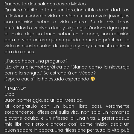
Buenas tardes, saludos desde México.
Quisiera felicitar a tan buen libro, increíble de verdad. Las
reflexiones sobre la vida, no sólo es una novela juvenil, es
una reflexión sobre la vida entera. Es de mis libros
preferidos.Lo vuelvo a leer y sigue gustándome igual que
al inicio, deja un buen sabor en la boca, una reflexión
para la vida entera que se puede poner en práctica.. La
vida es nuestro salón de colegio y hoy es nuestro primer
día de clases.
¿Puedo hacer una pregunta?
¿La cinta cinematográfica de “Blanca como la nieve,roja
como la sangre..” Se estrenará en México?
¡Espero que sí! la he estado esperando
*ITALIANO*
Ciao.
Buon pomeriggio, saluti dal Messico.
Mi congratulo con un buon libro così, veramente
sorprendente. Riflessioni sulla vita, non solo un romanzo
giovane adulto, è un riflesso di una vita. E preferidos.Lo
miei libri ho riletto e ancora così come l’inizio, lascia un
buon sapore in bocca, una riflessione per tutta la vita può