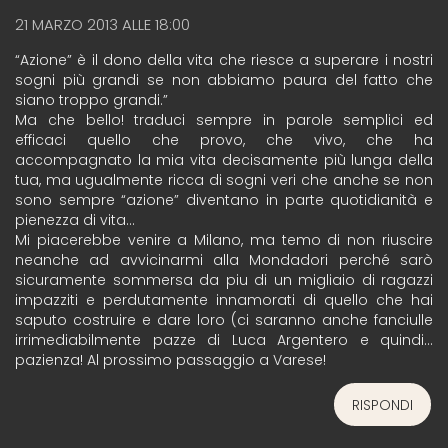
21 MARZO 2013 ALLE 18:00
“Azione” è il dono della vita che riesce a superare i nostri
sogni più grandi se non abbiamo paura del fatto che
siano troppo grandi.”
Ma che bello! traduci sempre in parole semplici ed
efficaci quello che provo, che vivo, che ha
accompagnato la mia vita decisamente più lunga della
tua, ma ugualmente ricca di sogni veri che anche se non
sono sempre “azione” diventano in parte quotidianità e
pienezza di vita…
Mi piacerebbe venire a Milano, ma temo di non riuscire
neanche ad avvicinarmi alla Mondadori perché sarò
sicuramente sommersa da piu di un migliaio di ragazzi
impazziti e perdutamente innamorati di quello che hai
saputo costruire e dare loro (ci saranno anche fanciulle
irrimediabilmente pazze di Luca Argentero e quindi…
pazienza! Al prossimo passaggio a Varese!
RISPONDI