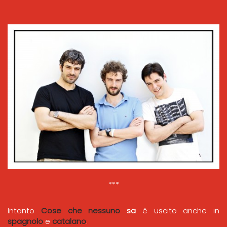
***
Intanto
Cose che nessuno
sa
è uscito anche in
spagnolo
e
catalano
.